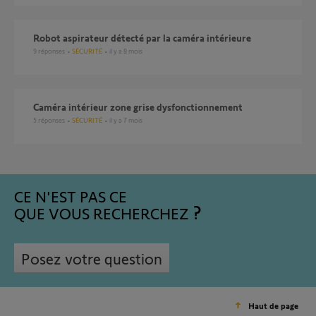
Robot aspirateur détecté par la caméra intérieure
9
réponses
SÉCURITÉ
il y a 8 mois
Caméra intérieur zone grise dysfonctionnement
5
réponses
SÉCURITÉ
il y a 7 mois
CE N'EST PAS CE
QUE VOUS RECHERCHEZ
Posez votre question
Haut de page