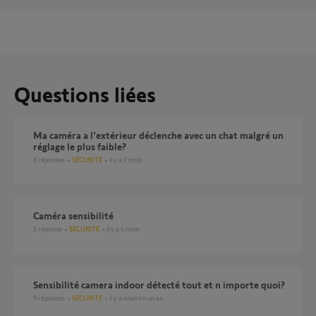
Questions liées
Ma caméra a l'extérieur déclenche avec un chat malgré un
réglage le plus faible?
8
réponses
SÉCURITÉ
il y a 7 mois
Caméra sensibilité
1
réponse
SÉCURITÉ
il y a 4 mois
Sensibilité camera indoor détecté tout et n importe quoi?
9
réponses
SÉCURITÉ
il y a environ un an