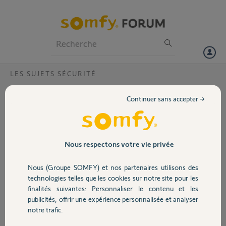
Particuliers
Professionnels
Forum
LES SUJETS SÉCURITÉ
Volet
Pourquoi ma caméra indoor en sensibilité
Continuer sans accepter →
la plus basse détecte un chat au sol?
Portail
Bonjour,
Ma caméra indoor déclenche l'alarme lorsque de mes chats circulent
Garage
sur le sol (ils font moins de 10kg tous les 2) alors que la sensibilité est
Nous respectons votre vie privée
réglée sur la plus bas.
Comment faire pour régler le pb?
Nous (Groupe SOMFY) et nos partenaires utilisons des
Sécurité
Merci,
technologies telles que les cookies sur notre site pour les
finalités suivantes: Personnaliser le contenu et les
Corinne V.
publicités, offrir une expérience personnalisée et analyser
Domotique
il y a plus de 3 ans
notre trafic.
Participer au fil de discussion