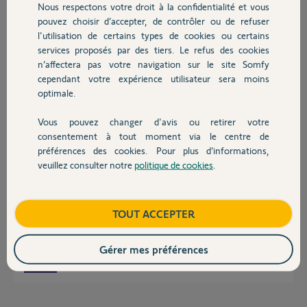
Nous respectons votre droit à la confidentialité et vous
Chauffage
pouvez choisir d’accepter, de contrôler ou de refuser
l'utilisation de certains types de cookies ou certains
Réponses
services proposés par des tiers. Le refus des cookies
Autres produits
n’affectera pas votre navigation sur le site Somfy
cependant votre expérience utilisateur sera moins
optimale.
Bonsoir Corinne
Plutôt qu'un long discourt la réponse officielle de Somfy en copie d'écran
Vous pouvez changer d'avis ou retirer votre
Edit : Le réglage de sensibilité ne fonctionne que si la caméra est a 2.40m
Devis avec un pro
consentement à tout moment via le centre de
de hauteur. Dans ce cas tout ce qui fait moins de 50 cm de hauteur n'est
pas détecté. Par contre si le chat monte sur un meuble voir la copie
préférences des cookies. Pour plus d’informations,
d'écran.
veuillez consulter notre
politique de cookies
.
Contact
Boutique
TOUT ACCEPTER
Gérer mes préférences
JACKY M.
il y a plus de 3 ans