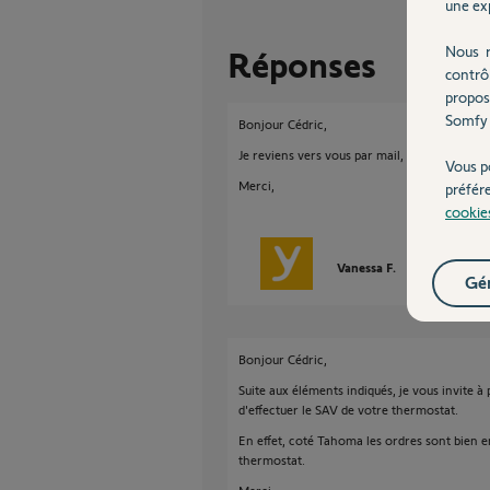
une exp
Nous r
Réponses
contrô
propos
Somfy 
Bonjour Cédric,
Je reviens vers vous par mail,
Vous p
Merci,
préfér
cookie
Vanessa F.
il y a plus de 3
Gér
Bonjour Cédric,
Suite aux éléments indiqués, je vous invite à
d'effectuer le SAV de votre thermostat.
En effet, coté Tahoma les ordres sont bien 
thermostat.