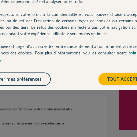
érience personnalisée et analyser notre trafic.
Partager cette question
espectons votre droit à la confidentialité et vous pouvez choisir d’accep
ler ou de refuser l'utilisation de certains types de cookies ou certains s
Inter
és par des tiers. Le refus des cookies n’affectera pas votre navigation sur 
cependant votre expérience utilisateur sera moins optimale.
ouvez changer d'avis ou retirer votre consentement à tout moment via le ce
ences des cookies. Pour plus d’informations, veuillez consulter notre
poli
s
.
 ans
er mes préférences
TOUT ACCEP
 prendre contact avec votre professionnel afin
envoyés et reçus mais non exécutés par le