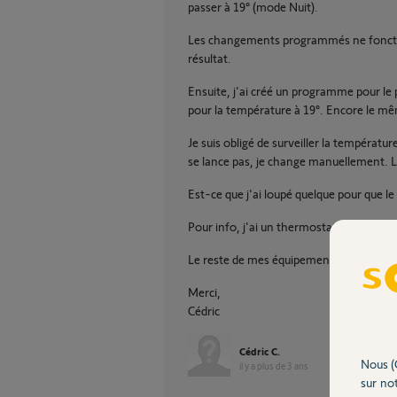
passer à 19° (mode Nuit).
Les changements programmés ne fonctio
résultat.
Ensuite, j'ai créé un programme pour le
pour la température à 19°. Encore le mê
Je suis obligé de surveiller la températ
se lance pas, je change manuellement. L
Est-ce que j'ai loupé quelque pour que l
Pour info, j'ai un thermostat somfy IO et
Le reste de mes équipements n'a pas de
Merci,
Cédric
Cédric C.
Nous (
il y a plus de 3 ans
sur not