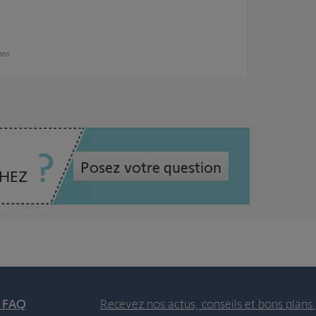
 ans
Posez votre question
CHEZ
t FAQ
Recevez nos actus, conseils et bons plans 