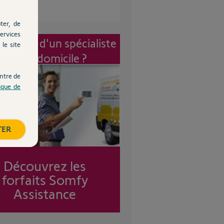
ter, de
ervices
vention d'un spécialiste
le site
à mon domicile ?
ntre de
tique de
TER
Découvrez les
forfaits Somfy
Assistance