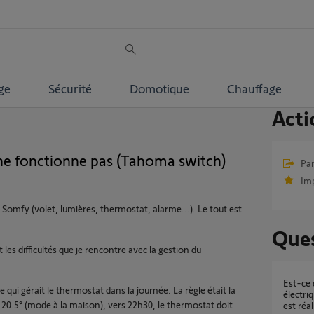
ge
Sécurité
Domotique
Chauffage
Acti
e fonctionne pas (Tahoma switch)
Par
Im
Somfy (volet, lumières, thermostat, alarme...). Le tout est
Ques
les difficultés que je rencontre avec la gestion du
Est-ce que ce projet de gestion de radiateur
 qui gérait le thermostat dans la journée. La règle était la
électri
 20.5° (mode à la maison), vers 22h30, le thermostat doit
est réal