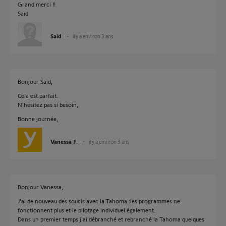
Grand merci !!
Saïd
Said
il y a environ 3 ans
Bonjour Said,
Cela est parfait.
N'hésitez pas si besoin,
Bonne journée,
Vanessa F.
il y a environ 3 ans
Bonjour Vanessa,
J'ai de nouveau des soucis avec la Tahoma :les programmes ne
fonctionnent plus et le pilotage individuel également.
Dans un premier temps j'ai débranché et rebranché la Tahoma quelques