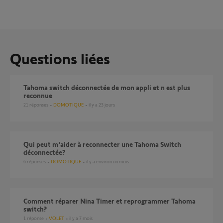
Questions liées
Tahoma switch déconnectée de mon appli et n est plus
reconnue
21
réponses
DOMOTIQUE
il y a 23 jours
Qui peut m'aider à reconnecter une Tahoma Switch
déconnectée?
6
réponses
DOMOTIQUE
il y a environ un mois
Comment réparer Nina Timer et reprogrammer Tahoma
switch?
1
réponse
VOLET
il y a 7 mois