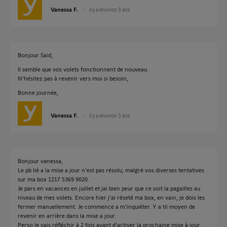
Vanessa F.
il y a environ 3 ans
Bonjour Said,
Il semble que vos volets fonctionnent de nouveau.
N'hésitez pas à revenir vers moi si besoin,
Bonne journée,
Vanessa F.
il y a environ 3 ans
Bonjour vanessa,
Le pb lié a la mise a jour n'est pas résolu, malgré vos diverses tentatives
sur ma box 1217 5369 9020.
Je pars en vacances en juillet et jai bien peur que ce soit la pagailles au
niveau de mes volets. Encore hier j'ai réseté ma box, en vain, je dois les
fermer manuellement. Je commence a m'inquiéter. Y a til moyen de
revenir en arrière dans la mise a jour.
Perso je vais réfléchir à 2 fois avant d'activer la prochaine mise à jour.