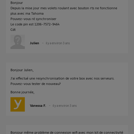
Bonjour
Depuis la mise jour mes volets roulant avec bouton rts ne fonctionne
plus avec ma Tahoma
Pouvez-vous ré synchroniser
Le code pin est 1206-7572-9464
Cdt
Julien
il y a environ 3 ans
Bonjour Julien,
J'ai effectué une resynchronisation de votre box avec nos serveurs.
Pouvez-vous tester de nouveau?
Bonne journée,
Vanessa F.
il y a environ 3 ans
Bonjour même problème de connexion wifi avec mon kit de connectivité