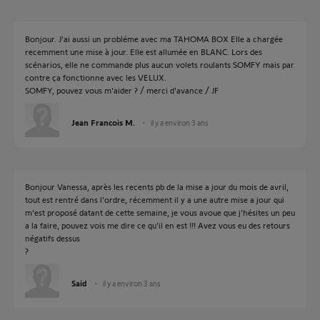
Bonjour. J'ai aussi un probléme avec ma TAHOMA BOX Elle a chargée
recemment une mise à jour. Elle est allumée en BLANC. Lors des
scénarios, elle ne commande plus aucun volets roulants SOMFY mais par
contre ça fonctionne avec les VELUX.
SOMFY, pouvez vous m'aider ? / merci d'avance / JF
Jean Francois M.
il y a environ 3 ans
Bonjour Vanessa, après les recents pb de la mise a jour du mois de avril,
tout est rentré dans l'ordre, récemment il y a une autre mise a jour qui
m'est proposé datant de cette semaine, je vous avoue que j'hésites un peu
a la faire, pouvez vois me dire ce qu'il en est !!! Avez vous eu des retours
négatifs dessus
?
Said
il y a environ 3 ans