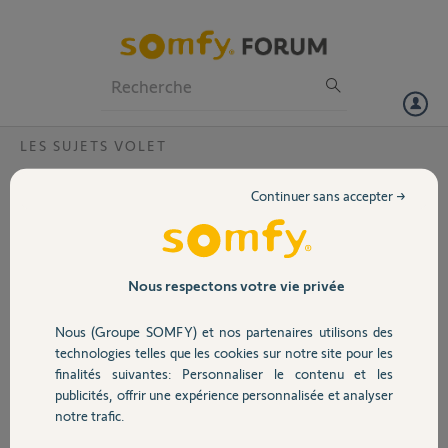
Particuliers
Professionnels
Forum
LES SUJETS VOLET
Volet
Tahoma switch inopérante après maj du
Continuer sans accepter →
11/04/2023
Portail
Bonjour,
J'ai effectué la MAJ de la Tahoma Switch hier le 11/04/2023, ainsi que
Garage
Nous respectons votre vie privée
l'application iOS. Aucun problème noté pendant les mises à jour.
Cependant il m'est désormais impossible de contrôler mes 18
Nous (Groupe SOMFY) et nos partenaires utilisons des
équipements Somfy RTS (volets) et IO (lumières).
Sécurité
technologies telles que les cookies sur notre site pour les
J'ai essayé plusieurs choses:
finalités suivantes: Personnaliser le contenu et les
1) redémarrer la Tahoma
publicités, offrir une expérience personnalisée et analyser
2) reset de la Tahoma (avec épingle pendant 7s) puis reconnection
Domotique
notre trafic.
rien n'y fait, je obtiens les mêmes messages d'erreur.