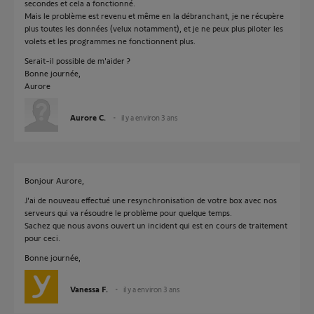
secondes et cela a fonctionné.
Mais le problème est revenu et même en la débranchant, je ne récupère
plus toutes les données (velux notamment), et je ne peux plus piloter les
volets et les programmes ne fonctionnent plus.
Serait-il possible de m'aider ?
Bonne journée,
Aurore
Aurore C.
il y a environ 3 ans
Bonjour Aurore,
J'ai de nouveau effectué une resynchronisation de votre box avec nos
serveurs qui va résoudre le problème pour quelque temps.
Sachez que nous avons ouvert un incident qui est en cours de traitement
pour ceci.
Bonne journée,
Vanessa F.
il y a environ 3 ans