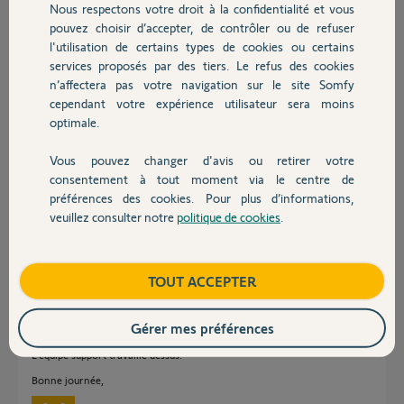
Nous respectons votre droit à la confidentialité et vous
Chauffage
Pourriez vous la re-synchroniser SVP ? cela résoudra peut-être le
pouvez choisir d’accepter, de contrôler ou de refuser
problème.
l'utilisation de certains types de cookies ou certains
Mon Tahoma PIN est 2025-1145-8502
services proposés par des tiers. Le refus des cookies
Autres produits
n’affectera pas votre navigation sur le site Somfy
Merci,
cependant votre expérience utilisateur sera moins
optimale.
Guillaume
Vous pouvez changer d'avis ou retirer votre
Guillaume O.
Devis avec un pro
consentement à tout moment via le centre de
il y a plus de 3 ans
préférences des cookies. Pour plus d’informations,
veuillez consulter notre
politique de cookies
.
Contact
Réponses
Boutique
TOUT ACCEPTER
Bonjour Stéphane,
Gérer mes préférences
En effet, ce beugue a été reproduit en interne.
L'équipe support travaille dessus.
Bonne journée,