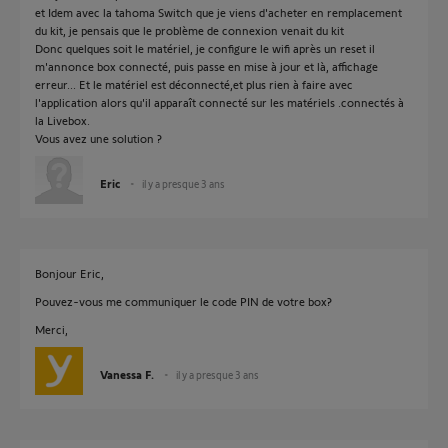
et Idem avec la tahoma Switch que je viens d'acheter en remplacement
du kit, je pensais que le problème de connexion venait du kit
Donc quelques soit le matériel, je configure le wifi après un reset il
m'annonce box connecté, puis passe en mise à jour et là, affichage
erreur... Et le matériel est déconnecté,et plus rien à faire avec
l'application alors qu'il apparaît connecté sur les matériels .connectés à
la Livebox.
Vous avez une solution ?
Eric
il y a presque 3 ans
Bonjour Eric,
Pouvez-vous me communiquer le code PIN de votre box?
Merci,
Vanessa F.
il y a presque 3 ans