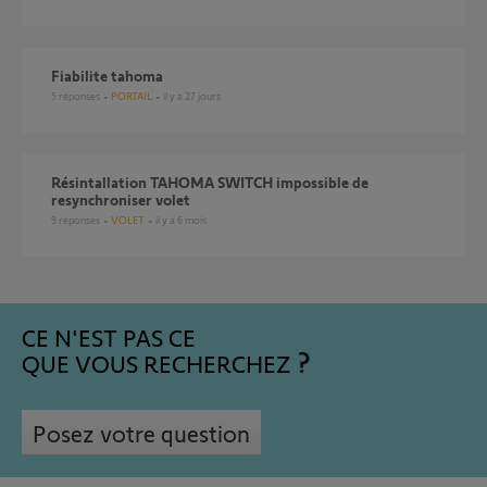
Fiabilite tahoma
5
réponses
PORTAIL
il y a 27 jours
Résintallation TAHOMA SWITCH impossible de
resynchroniser volet
9
réponses
VOLET
il y a 6 mois
CE N'EST PAS CE
QUE VOUS RECHERCHEZ
Posez votre question