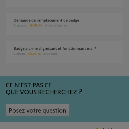
Demande de remplacement de badge
9
réponses
SÉCURITÉ
il y a environ un an
Badge alarme clignotant et fonctionnant mal ?
1
réponse
SÉCURITÉ
il y a 6 mois
CE N'EST PAS CE
QUE VOUS RECHERCHEZ
Posez votre question