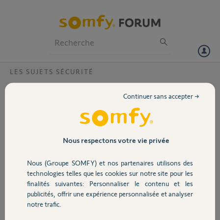
Particuliers
Professionnels
Forum
LES SUJETS SÉCURITÉ
Volet
Comment remplacer mon badge ?
Continuer sans accepter →
Bonjour,
Portail
Après lecture des nombreux sujets concernant vos badges à vis qui se
déchargent, ne fonctionnent pas et pour lesquels le "bricolage"
préconisé ne fait pas fonctionner l'appareil j'en appel à votre SAV
Garage
Nous respectons votre vie privée
pour 2 badges en ma possession achetés en février 2023.
Pouvez vous svp faire le nécessaire pour assurer le remplacement de
Nous (Groupe SOMFY) et nos partenaires utilisons des
mes badges par des appareils remplissant leur fonction première :
Sécurité
technologies telles que les cookies sur notre site pour les
activer et désactiver mon alarme.
finalités suivantes: Personnaliser le contenu et les
Merci d'avance pour votre prise en charge rapide.
publicités, offrir une expérience personnalisée et analyser
Cordialement,
Domotique
notre trafic.
Merci,