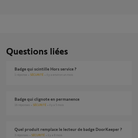
Questions liées
badge qui scintille Hors service ?
1
réponse
SÉCURITÉ
il y a environ un mois
Badge qui clignote en permanence
16
réponses
SÉCURITÉ
il y a 5 mois
Quel produit remplace le lecteur de badge DoorKeeper ?
3
réponses
SÉCURITÉ
il y a 8 mois