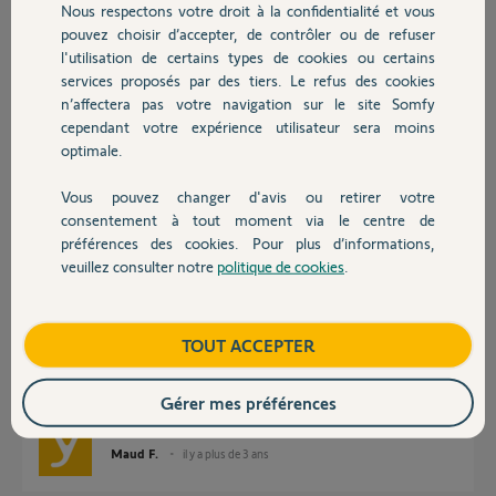
Nous respectons votre droit à la confidentialité et vous
Chauffage
pouvez choisir d’accepter, de contrôler ou de refuser
Gaëtan B.
l'utilisation de certains types de cookies ou certains
il y a plus de 3 ans
services proposés par des tiers. Le refus des cookies
Autres produits
Participer au fil de discussion
n’affectera pas votre navigation sur le site Somfy
cependant votre expérience utilisateur sera moins
optimale.
Réponses
Vous pouvez changer d'avis ou retirer votre
Devis avec un pro
consentement à tout moment via le centre de
préférences des cookies. Pour plus d’informations,
Bonjour Gaëtan,
veuillez consulter notre
politique de cookies
.
Contact
Je vous confirme que d'après ce que vous nous indiquez, il semblerait que
votre produit soit défectueux.
Afin de gérer votre SAV, je vais avoir besoin d'informations personnelles
Boutique
TOUT ACCEPTER
et c'est pour cette raison que je viens de vous envoyer un mail pour
continuer votre dépannage en privé.
Gérer mes préférences
Bonne journée,
Maud F.
il y a plus de 3 ans