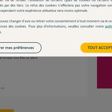
Inter
és par des tiers. Le refus des cookies n’affectera pas votre navigation sur 
on jusqu’à une mise à jour qui me l’a
cependant votre expérience utilisateur sera moins optimale.
ouvez changer d'avis ou retirer votre consentement à tout moment via le ce
ences des cookies. Pour plus d’informations, veuillez consulter notre
poli
e 3 ans
s
.
er mes préférences
TOUT ACCEP
ue lorsque vous êtes sur place.
3 ans