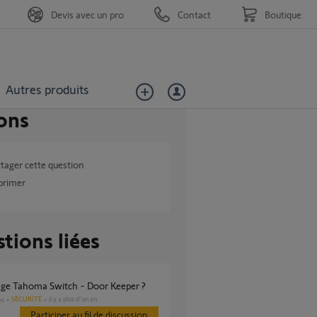
Devis avec un pro
Contact
Boutique
Autres produits
ons
tager cette question
primer
tions liées
rage Tahoma Switch - Door Keeper ?
SÉCURITÉ
il y a plus d'un an
es
Participer au fil de discussion