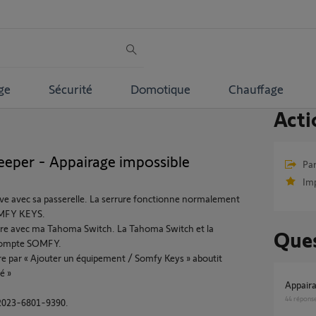
ge
Sécurité
Domotique
Chauffage
Acti
eper - Appairage impossible
Par
Im
euve avec sa passerelle. La serrure fonctionne normalement
SOMFY KEYS.
rrure avec ma Tahoma Switch. La Tahoma Switch et la
Ques
 compte SOMFY.
ure par « Ajouter un équipement / Somfy Keys » aboutit
é »
Appai
44
répons
 2023-6801-9390.