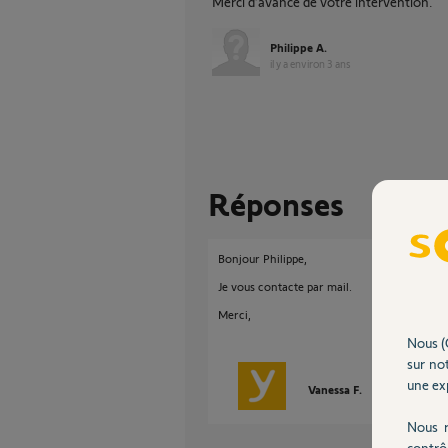
Merci d’avance de votre intervention.
Philippe A.
il y a environ 3 ans
Réponses
Bonjour Philippe,
Je vous contacte par mail.
Merci,
Nous (
sur not
une exp
Vanessa F.
il y a environ 
Nous r
contrô