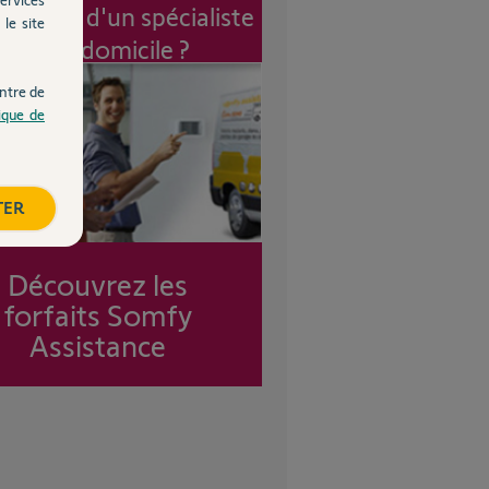
vention d'un spécialiste
le site
à mon domicile ?
ntre de
tique de
TER
Découvrez les
forfaits Somfy
Assistance