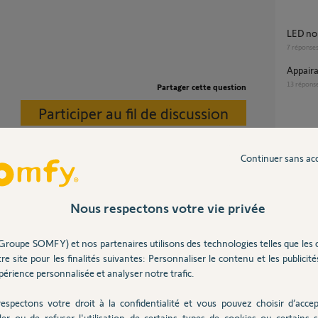
LED no
7
réponse
Appair
13
répons
Partager cette question
Participer au fil de discussion
Door keeper KO suite migration Somfy
Protect
Continuer sans ac
9
réponse
Nous respectons votre vie privée
appairage impossible porte de garage avec
TaHoma
6
réponse
Groupe SOMFY) et nos partenaires utilisons des technologies telles que les 
re site pour les finalités suivantes: Personnaliser le contenu et les publicités
érience personnalisée et analyser notre trafic.
3 ans
espectons votre droit à la confidentialité et vous pouvez choisir d’accep
ler ou de refuser l'utilisation de certains types de cookies ou certains s