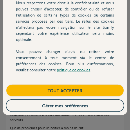
Nous respectons votre droit à la confidentialité et vous
Chauffage
pouvez choisir d’accepter, de contrôler ou de refuser
Merci d'avance pour votre aide
l'utilisation de certains types de cookies ou certains
services proposés par des tiers. Le refus des cookies
Autres produits
n’affectera pas votre navigation sur le site Somfy
cependant votre expérience utilisateur sera moins
optimale.
Sandro W.
Vous pouvez changer d'avis ou retirer votre
il y a environ 3 ans
Devis avec un pro
consentement à tout moment via le centre de
Participer au fil de discussion
préférences des cookies. Pour plus d’informations,
veuillez consulter notre
politique de cookies
.
Contact
Réponses
Boutique
TOUT ACCEPTER
Bonsoir Sandro
Gérer mes préférences
Si le Kit est installé en Suisse, il faut demander à Somfy Suisse de le
supprimer, et ensuite il faudra que Somfy France l'intègre dans ses
serveurs.
Que de problèmes pour un boitier a moins de 70€