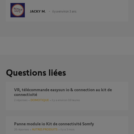
JACKY M.
il y a environ 3 ans
Questions liées
VR, télécommande easysun io & connection au kit de
connectivité
2
réponses
DOMOTIQUE
il y a environ 18 heures
Panne module io Kit de connectivité Somfy
26
réponses
AUTRES PRODUITS
il y a 3 mois