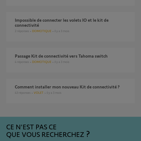
Impossible de connecter les volets IO et le kit de
connectivité
2
réponses
DOMOTIQUE
il y a 3 mois
Passage Kit de connectivité vers Tahoma switch
4
réponses
DOMOTIQUE
il y a 3 mois
Comment installer mon nouveau Kit de connectivité ?
43
réponses
VOLET
il y a 3 mois
CE N'EST PAS CE
QUE VOUS RECHERCHEZ