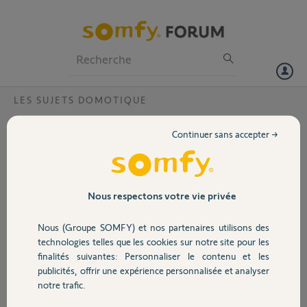
Particuliers
Professionnels
Forum
LES SUJETS DOMOTIQUE
Volet
Configuration initiale kit de connectivité
Continuer sans accepter →
impossible ?
Portail
Bonjour,
Ayant récemment acheté un kit de
Garage
connectivité, je me retrouve dans
Nous respectons votre vie privée
l'impossibilité de le configurer.
Sur iOS un message m'indique : "Nos services
Nous (Groupe SOMFY) et nos partenaires utilisons des
Sécurité
sont actuellement indisponibles"
technologies telles que les cookies sur notre site pour les
Sur Android un message m'indique : "Box
finalités suivantes: Personnaliser le contenu et les
associée non compatible"
publicités, offrir une expérience personnalisée et analyser
Domotique
PIN du kit : 2106-3821-6523
notre trafic.
Le kit a été acheté d'occasion en Suisse pour
une configuration en France