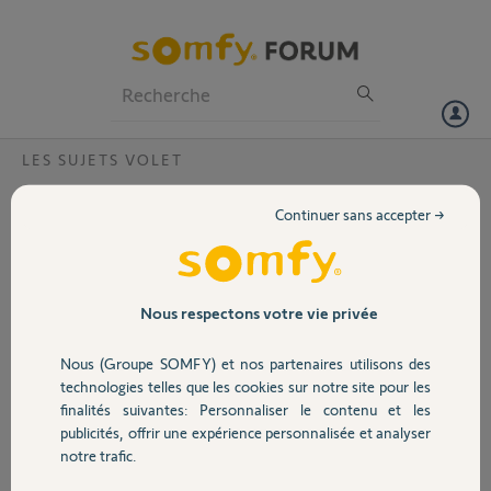
Particuliers
Professionnels
Forum
LES SUJETS VOLET
Volet
Appairage des boutons muraux et kux ?
Continuer sans accepter →
Bonjour,
Portail
J ai installé une TaHoma Somfy sur le Kux et tout fonctionne bien
néanmoins j’ai perdu l’usage des boutons muraux IO Comment
refaire leur appairage merci
Garage
Nous respectons votre vie privée
Merci,
Nous (Groupe SOMFY) et nos partenaires utilisons des
Sécurité
technologies telles que les cookies sur notre site pour les
gerard V.
finalités suivantes: Personnaliser le contenu et les
il y a presque 3 ans
publicités, offrir une expérience personnalisée et analyser
Domotique
notre trafic.