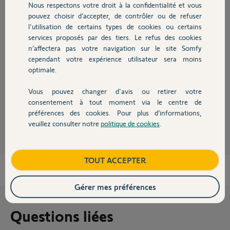
Réponses
Nous respectons votre droit à la confidentialité et vous
Chauffage
pouvez choisir d’accepter, de contrôler ou de refuser
l'utilisation de certains types de cookies ou certains
services proposés par des tiers. Le refus des cookies
Autres produits
Bonjour Gérard,
n’affectera pas votre navigation sur le site Somfy
Afin d'appairer de nouveau vos commandes, il va falloir que vous
cependant votre expérience utilisateur sera moins
contactiez le service technique par téléphone lorsque vous êtes sur place
optimale.
au 0 820 055 055.
Bonne journée,
Vous pouvez changer d'avis ou retirer votre
Devis avec un pro
consentement à tout moment via le centre de
Vanessa F.
il y a presque 3 ans
préférences des cookies. Pour plus d’informations,
veuillez consulter notre
politique de cookies
.
Contact
Boutique
TOUT ACCEPTER
Gérer mes préférences
Questions liées