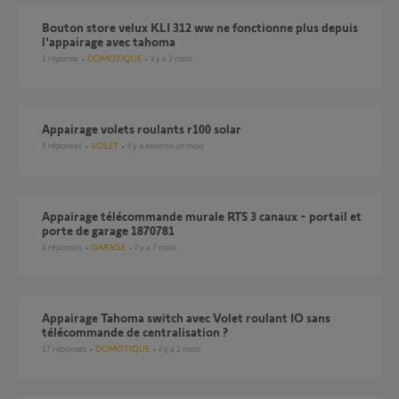
Bouton store velux KLI 312 ww ne fonctionne plus depuis
l'appairage avec tahoma
1
réponse
DOMOTIQUE
il y a 2 mois
appairage volets roulants r100 solar
5
réponses
VOLET
il y a environ un mois
Appairage télécommande murale RTS 3 canaux - portail et
porte de garage 1870781
4
réponses
GARAGE
il y a 7 mois
Appairage Tahoma switch avec Volet roulant IO sans
télécommande de centralisation ?
17
réponses
DOMOTIQUE
il y a 2 mois