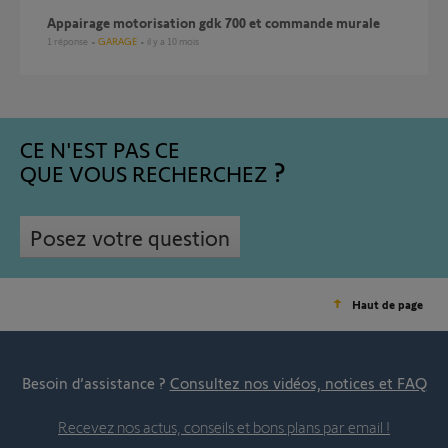
Appairage motorisation gdk 700 et commande murale
1
réponse
GARAGE
il y a 10 mois
CE N'EST PAS CE
QUE VOUS RECHERCHEZ
Posez votre question
Haut de page
Besoin d’assistance ?
Consultez nos vidéos, notices et FAQ
Recevez nos actus, conseils et bons plans par email !