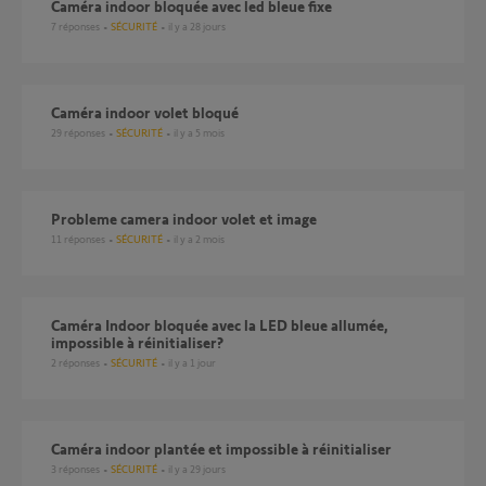
Caméra indoor bloquée avec led bleue fixe
7
réponses
SÉCURITÉ
il y a 28 jours
Caméra indoor volet bloqué
29
réponses
SÉCURITÉ
il y a 5 mois
Probleme camera indoor volet et image
11
réponses
SÉCURITÉ
il y a 2 mois
Caméra Indoor bloquée avec la LED bleue allumée,
impossible à réinitialiser?
2
réponses
SÉCURITÉ
il y a 1 jour
Caméra indoor plantée et impossible à réinitialiser
3
réponses
SÉCURITÉ
il y a 29 jours