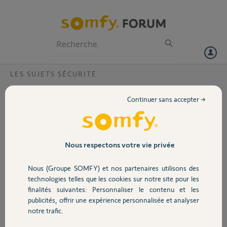
Particuliers
Professionnels
Forum
LES SUJETS SÉCURITÉ
Volet
Caméra indoor avec volet qui se bloque
Continuer sans accepter →
Bonjour,
Portail
Est-il possible de la remplacer ou de la réparer ?
Merci,
Garage
Nous respectons votre vie privée
MP R.
il y a plus de 2 ans
Nous (Groupe SOMFY) et nos partenaires utilisons des
Sécurité
Participer au fil de discussion
technologies telles que les cookies sur notre site pour les
finalités suivantes: Personnaliser le contenu et les
publicités, offrir une expérience personnalisée et analyser
Domotique
notre trafic.
Réponses