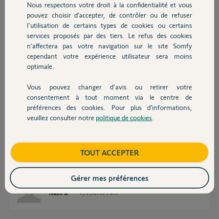
Nous respectons votre droit à la confidentialité et vous
Chauffage
pouvez choisir d’accepter, de contrôler ou de refuser
l'utilisation de certains types de cookies ou certains
Bonjour MP,
services proposés par des tiers. Le refus des cookies
Autres produits
Je vous confirme que d'après ce que vous nous indiquez, il semblerait que
n’affectera pas votre navigation sur le site Somfy
votre produit soit défectueux. Afin de gérer votre SAV, je vais avoir
cependant votre expérience utilisateur sera moins
besoin d'informations personnelles et c'est pour cette raison que je viens
de vous envoyer un mail pour continuer votre dépannage en privé.
optimale.
Bonne journée.
Vous pouvez changer d'avis ou retirer votre
Devis avec un pro
consentement à tout moment via le centre de
Maud F.
il y a plus de 2 ans
préférences des cookies. Pour plus d’informations,
veuillez consulter notre
politique de cookies
.
Contact
Bonjour. J'ai le même problème sur une caméra indoor que je viens
Boutique
TOUT ACCEPTER
d'acheter. Le volet reste à moitié ouvert ; j'ai essayé de réinitialiser la
caméra comme j'ai pu le lire sur le forum mais rien n'y fait. Comment
régler ce problème ?
Gérer mes préférences
Nabil B.
il y a plus de 2 ans