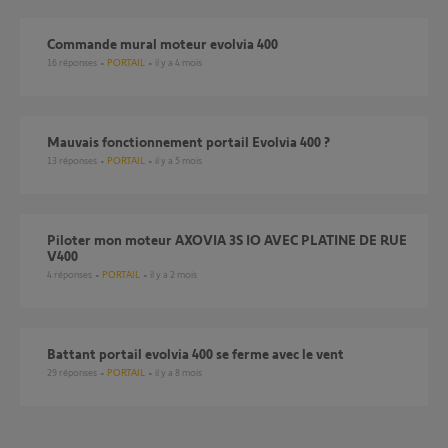
Commande mural moteur evolvia 400
16
réponses
PORTAIL
il y a 4 mois
Mauvais fonctionnement portail Evolvia 400 ?
13
réponses
PORTAIL
il y a 5 mois
Piloter mon moteur AXOVIA 3S IO AVEC PLATINE DE RUE
V400
4
réponses
PORTAIL
il y a 2 mois
Battant portail evolvia 400 se ferme avec le vent
29
réponses
PORTAIL
il y a 8 mois