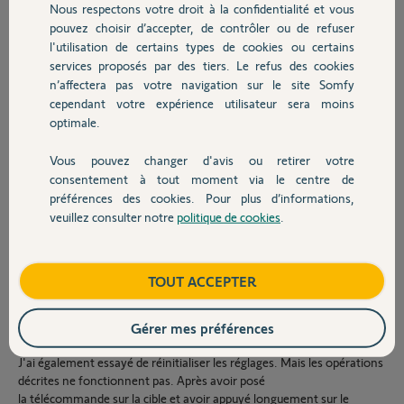
Nous respectons votre droit à la confidentialité et vous
Chauffage
clignotante et 2
pouvez choisir d’accepter, de contrôler ou de refuser
télécommandes SOMFY
l'utilisation de certains types de cookies ou certains
Keytis NS 4 RTS, dite à 4 touches, mais qui en compte réellement 5.
services proposés par des tiers. Le refus des cookies
Autres produits
Et puis la semaine dernière le moteur a cessé de fonctionner.
n’affectera pas votre navigation sur le site Somfy
En ouvrant le capot, j'ai vu que le voyant "Fermeture auto séquentiel"
cependant votre expérience utilisateur sera moins
était allumé en vert, en continue et le bouton "Statut" clignote en
optimale.
rouge, à raison d'un clignotement par séquence, ce qui correspond à
"Fonctionnement sur la batterie de secours", d'après la table de
diagnostique de la documentation SOMFY.
Vous pouvez changer d'avis ou retirer votre
Devis avec un pro
J'ai suivi tous les tests recommandées dans les documentations et
consentement à tout moment via le centre de
tutos SOMFY, à savoir
préférences des cookies. Pour plus d’informations,
veuillez consulter notre
politique de cookies
.
Contact
Vérification des piles des télécommandes et du clavier filaire: Les piles
sont OK.
Teste de l'alimentation du moteur avec un voltmètre: l'électricité
Boutique
TOUT ACCEPTER
arrive jusqu'au moteur.
Branchement du bras gauche sur une petite batterie 24V, puis même
Gérer mes préférences
opération avec le bras droit: les deux bras fonctionnent.
J'ai également essayé de réinitialiser les réglages. Mais les opérations
décrites ne fonctionnent pas. Après avoir posé
la télécommande sur la cible et avoir appuyé longuement sur le