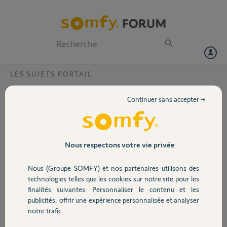
Particuliers
Professionnels
Forum
LES SUJETS PORTAIL
Volet
Moteur de portail Evolvia 400 / 450 ne
Continuer sans accepter →
fonctionne plus
Portail
Bonjour,
J'ai installé le moteur
Garage
SOMFY 400 / 450 sur
Nous respectons votre vie privée
mon portail à deux
vantaux en 2014. Il
Nous (Groupe SOMFY) et nos partenaires utilisons des
Sécurité
fonctionnait très bien
technologies telles que les cookies sur notre site pour les
depuis 8 ans.
finalités suivantes: Personnaliser le contenu et les
Sont branchés dessus
publicités, offrir une expérience personnalisée et analyser
Domotique
deux cellules
notre trafic.
photoélectrique, un
clavier filaire, une lumière