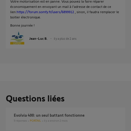
Votre motorisation est en panne. Vous pouvez la faire réparer
économiquement en envoyant un mail à l'adresse de contact de ce
lien:
https://forum.somfy.fr/users/6899912
, sinon, il faudra remplacer le
boitier électronique.
Bonne journée !
Jean-Luc B.
il y a plus de 2 ans
Questions liées
Evolvia 400: un seul battant fonctionne
9
réponses
PORTAIL
il y a environ 2 mois