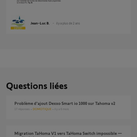
Jean-Luc B.
il y a plus de 2 ans
Questions liées
Problème d'ajout Dexxo Smart io 1000 sur Tahoma v2
17
réponses
DOMOTIQUE
il y a 6 mois
Migration TaHoma V1 vers TaHoma Switch impossible —