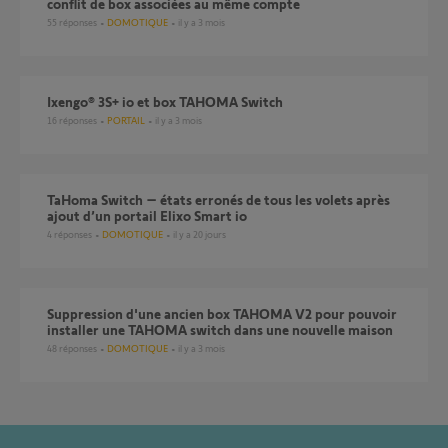
conflit de box associées au même compte
55
réponses
DOMOTIQUE
il y a 3 mois
Ixengo® 3S+ io et box TAHOMA Switch
16
réponses
PORTAIL
il y a 3 mois
TaHoma Switch – états erronés de tous les volets après
ajout d’un portail Elixo Smart io
4
réponses
DOMOTIQUE
il y a 20 jours
Suppression d'une ancien box TAHOMA V2 pour pouvoir
installer une TAHOMA switch dans une nouvelle maison
48
réponses
DOMOTIQUE
il y a 3 mois