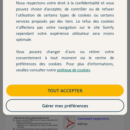
Nous respectons votre droit à la confidentialité et vous
Chauffage
pouvez choisir d’accepter, de contrôler ou de refuser
Merci,
l'utilisation de certains types de cookies ou certains
services proposés par des tiers. Le refus des cookies
Autres produits
HERVE T.
n’affectera pas votre navigation sur le site Somfy
il y a plus de 2 ans
cependant votre expérience utilisateur sera moins
Participer au fil de discussion
optimale.
Vous pouvez changer d'avis ou retirer votre
Devis avec un pro
consentement à tout moment via le centre de
Réponses
préférences des cookies. Pour plus d’informations,
veuillez consulter notre
politique de cookies
.
Contact
Bonjour
Faites un effacement des télécommandes.
Boutique
TOUT ACCEPTER
Ensuite vous réaffectez vos télécommandes.
Resynchronisez votre Tahoma avec le serveur Somfy.
Réessayez d'associer la motorisation au TaHoma.
Gérer mes préférences
Bonne journée !
Comment resynchro...
440 ko