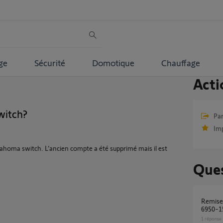
ge
Sécurité
Domotique
Chauffage
Acti
witch?
Par
Im
ahoma switch. L’ancien compte a été supprimé mais il est
Ques
remise a zero tahoma switch ? pin 2303-
6950-1
1
réponse