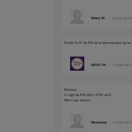
Valery M.
il y a plus de 2 
Poster le N° de PIN de la tahoma pour qu'un 
JACKY M.
il y a plus de 2
Bonjour,
Il s’agit du PIN 2013-2759-4425
Merci par avance
Veronique
il y a plus de 2