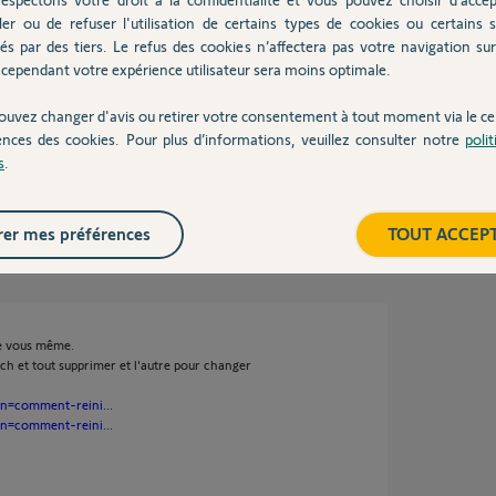
ler ou de refuser l'utilisation de certains types de cookies ou certains s
:
és par des tiers. Le refus des cookies n’affectera pas votre navigation sur 
cependant votre expérience utilisateur sera moins optimale.
ouvez changer d'avis ou retirer votre consentement à tout moment via le ce
ences des cookies. Pour plus d’informations, veuillez consulter notre
poli
s
.
er mes préférences
TOUT ACCEP
 de 2 ans
re vous même.
ich et tout supprimer et l'autre pour changer
on=comment-reini...
on=comment-reini...