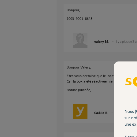
Bonjour,
1003-9001-8648
valery M.
il y a plus de 2 
Bonjour Valery,
Etes vous certaine que le locataire n'a pas dé
Car la box a été réactivée hier.
Bonne journée,
Nous (
Gaëlle B.
il y a plus de 2 a
sur not
une exp
Nous r