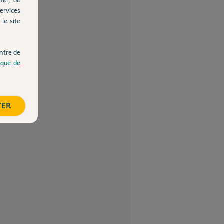
ervices
le site
ntre de
tique de
TER