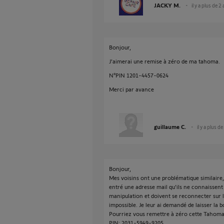
JACKY M.
il y a plus de 2
Bonjour,
J'aimerai une remise à zéro de ma tahoma.
N°PIN 1201-4457-0624
Merci par avance
guillaume C.
il y a plus d
Bonjour,
Mes voisins ont une problématique similaire, l
entré une adresse mail qu'ils ne connaissent 
manipulation et doivent se reconnecter sur l'a
impossible. Je leur ai demandé de laisser la 
Pourriez vous remettre à zéro cette Tahoma
PIN: 2031-5949-9205