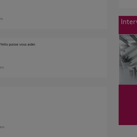
ans
Inter
Yello puisse vous aider.
 ans
 ans