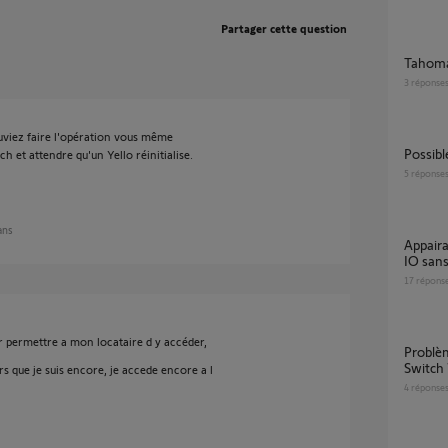
Partager cette question
Tahoma
3
réponse
viez faire l'opération vous même
Possi
ch et attendre qu'un Yello réinitialise.
5
réponse
 ans
Appairage Tahoma switch avec Volet roulant
IO sans
17
répons
permettre a mon locataire d y accéder,
Problème ajout SMOOVE IO sur Tahoma
Switch 
s que je suis encore, je accede encore a l
4
réponse