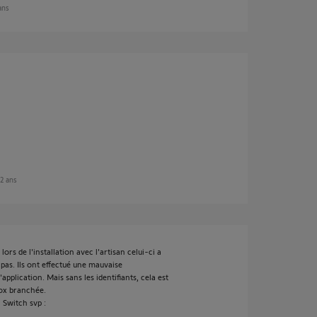
 ans
e 2 ans
ors de l'installation avec l'artisan celui-ci a
pas. Ils ont effectué une mauvaise
pplication. Mais sans les identifiants, cela est
box branchée.
 Switch svp :