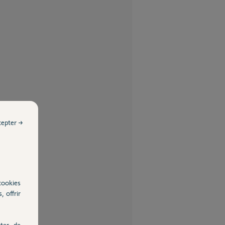
cepter →
cookies
, offrir
ter, de