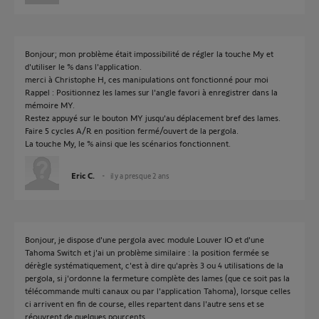
Bonjour; mon problème était impossibilité de régler la touche My et
d'utiliser le % dans l'application.
merci à Christophe H, ces manipulations ont fonctionné pour moi
Rappel : Positionnez les lames sur l'angle favori à enregistrer dans la
mémoire MY.
Restez appuyé sur le bouton MY jusqu'au déplacement bref des lames.
Faire 5 cycles A/R en position fermé/ouvert de la pergola.
La touche My, le % ainsi que les scénarios fonctionnent.
Eric C.
il y a presque 2 ans
Bonjour, je dispose d'une pergola avec module Louver IO et d'une
Tahoma Switch et j'ai un problème similaire : la position fermée se
dérègle systématiquement, c'est à dire qu'après 3 ou 4 utilisations de la
pergola, si j'ordonne la fermeture complète des lames (que ce soit pas la
télécommande multi canaux ou par l'application Tahoma), lorsque celles
ci arrivent en fin de course, elles repartent dans l'autre sens et se
réouvrent de quelques pourcents.