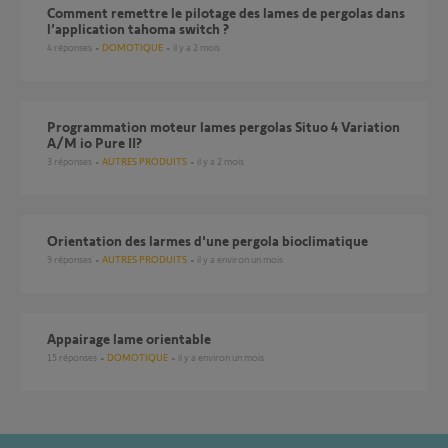
Comment remettre le pilotage des lames de pergolas dans
l’application tahoma switch ?
4
réponses
DOMOTIQUE
il y a 2 mois
Programmation moteur lames pergolas Situo 4 Variation
A/M io Pure II?
3
réponses
AUTRES PRODUITS
il y a 2 mois
Orientation des larmes d'une pergola bioclimatique
9
réponses
AUTRES PRODUITS
il y a environ un mois
Appairage lame orientable
15
réponses
DOMOTIQUE
il y a environ un mois