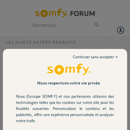
Particuliers
Professionnels
Forum
LES SUJETS AUTRES PRODUITS
Volet
Variation lames pergola via tahoma
Continuer sans accepter →
impossible en %
Portail
Bonjour,
Je viens de faire installer une pergola
Garage
bioclimatique avec controleur somfy. Afin
Nous respectons votre vie privée
de pouvoir la controler via sénario, j'ai
acheté séparément une tahoma switch. J'ai
Nous (Groupe SOMFY) et nos partenaires utilisons des
Sécurité
ajouté assez facielement les élements de la
technologies telles que les cookies sur notre site pour les
pergola (lames, éclairage, et les 2 stores). Je
finalités suivantes: Personnaliser le contenu et les
rencontre un problème sur le controle des
publicités, offrir une expérience personnalisée et analyser
Domotique
lames. Je peux les activer via le bouton
notre trafic.
ouvrir ou fermer, mais je ne peux pas les
controler avec un % d'ouverture. Le