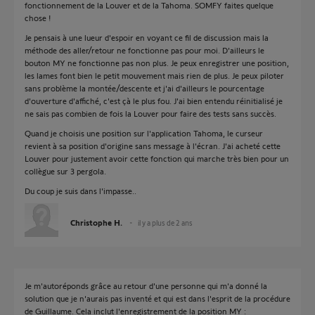
fonctionnement de la Louver et de la Tahoma. SOMFY faites quelque
chose !
Je pensais à une lueur d'espoir en voyant ce fil de discussion mais la
méthode des aller/retour ne fonctionne pas pour moi. D'ailleurs le
bouton MY ne fonctionne pas non plus. Je peux enregistrer une position,
les lames font bien le petit mouvement mais rien de plus. Je peux piloter
sans problème la montée/descente et j'ai d'ailleurs le pourcentage
d'ouverture d'affiché, c'est çà le plus fou. J'ai bien entendu réinitialisé je
ne sais pas combien de fois la Louver pour faire des tests sans succès.
Quand je choisis une position sur l'application Tahoma, le curseur
revient à sa position d'origine sans message à l'écran. J'ai acheté cette
Louver pour justement avoir cette fonction qui marche très bien pour un
collègue sur 3 pergola.
Du coup je suis dans l'impasse..
Christophe H.
il y a plus de 2 ans
Je m'autoréponds grâce au retour d'une personne qui m'a donné la
solution que je n'aurais pas inventé et qui est dans l'esprit de la procédure
de Guillaume. Cela inclut l'enregistrement de la position MY :