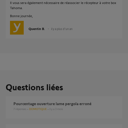
Il vous sera également nécessaire de réassocier le récepteur à votre box
Tahoma.
Bonne journée,
Quentin B.
il y a plus d'un an
Questions liées
Pourcentage ouverture lame pergola erroné
7
réponses
DOMOTIQUE
il y a 3 mois