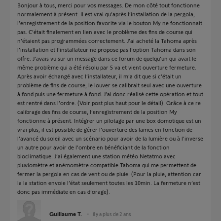
Bonjour à tous, merci pour vos messages. De mon côté tout fonctionne
normalement à présent. Il est vrai qu’après l’installation de la pergola,
l’enregistrement de la position favorite via le bouton My ne fonctionnait
pas. C’était finalement en lien avec le problème des fins de course qui
n’étaient pas programmées correctement. J’ai acheté la Tahoma après
l’installation et l’installateur ne propose pas l’option Tahoma dans son
offre. J’avais vu sur un message dans ce forum de quelqu’un qui avait le
même problème qui a été résolu par 5 va et vient ouverture fermeture.
Après avoir échangé avec l’installateur, il m’a dit que si c’était un
problème de fins de course, le louver se calibrait seul avec une ouverture
à fond puis une fermeture à fond. J’ai donc réalisé cette opération et tout
est rentré dans l’ordre. (Voir post plus haut pour le détail). Grâce à ce re
calibrage des fins de course, l’enregistrement de la position My
fonctionne à présent. Intégrer un pilotage par une box domotique est un
vrai plus, il est possible de gérer l’ouverture des lames en fonction de
l’avancé du soleil avec un scénario pour avoir de la lumière ou à l’inverse
un autre pour avoir de l’ombre en bénéficiant de la fonction
bioclimatique. J’ai également une station météo Netatmo avec
pluviomètre et anémomètre compatible Tahoma qui me permettent de
fermer la pergola en cas de vent ou de pluie. (Pour la pluie, attention car
la la station envoie l’état seulement toutes les 10min. La fermeture n’est
donc pas immédiate en cas d’orage).
Guillaume T.
il y a plus de 2 ans