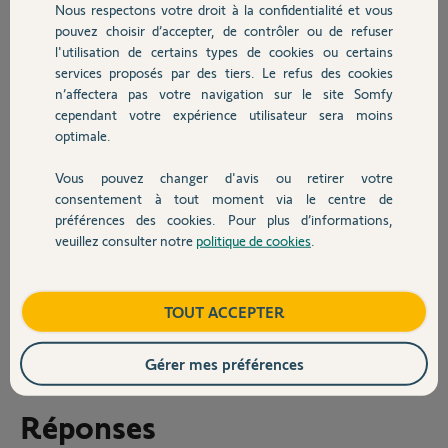
Nous respectons votre droit à la confidentialité et vous
Chauffage
message d'erreur est: "Le pilotage de la
pouvez choisir d’accepter, de contrôler ou de refuser
pergola n'a pas pu aboutir car la commande
l'utilisation de certains types de cookies ou certains
demandée est impossible" Suite à cette erreur, aucun sénarios de
services proposés par des tiers. Le refus des cookies
Autres produits
fonctionnent car l'ouverture est programmée en % dans les sénarios.
n’affectera pas votre navigation sur le site Somfy
J'ai vu une publication qui correspond à mon problème, mais il n'y a
cependant votre expérience utilisateur sera moins
pas de réponse détaillée sur la résolution. voir post: "Erreur pilotage
optimale.
lames pergola via Tahoma". Pourriez vous s'il vous plait m'aider à
pouvoir piloter les lames via la fonction % pour faire fonctionner mes
sénarios?
Vous pouvez changer d'avis ou retirer votre
Devis avec un pro
consentement à tout moment via le centre de
Merci pour votre support.
préférences des cookies. Pour plus d’informations,
veuillez consulter notre
politique de cookies
.
Guillaume
Contact
Guillaume T.
Boutique
TOUT ACCEPTER
il y a plus de 2 ans
Participer au fil de discussion
Gérer mes préférences
Réponses