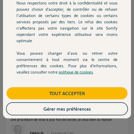
Nous respectons votre droit à la confidentialité et vous
il y a plus de 2 ans
Chauffage
pouvez choisir d’accepter, de contrôler ou de refuser
Participer au fil de discussion
l'utilisation de certains types de cookies ou certains
services proposés par des tiers. Le refus des cookies
Autres produits
n’affectera pas votre navigation sur le site Somfy
Réponses
cependant votre expérience utilisateur sera moins
optimale.
Vous pouvez changer d'avis ou retirer votre
Bonjour Cédric
Devis avec un pro
consentement à tout moment via le centre de
Sur quelle type d'alarme installez vous la caméra ?
préférences des cookies. Pour plus d’informations,
Cette caméra n'est plus fabriquée depuis longtemps; Quelle âge à t'elle ?
veuillez consulter notre
politique de cookies
.
Contact
JACKY M.
il y a plus de 2 ans
Boutique
TOUT ACCEPTER
Gérer mes préférences
Bonjour Jacky, pour le moment c est une installation en autonome sans
alarme. Je ne connais pas la date de commercialisation de la caméra, si
une procédure de mise à jour forcée existe, je veux bien la réaliser.
Cédric G.
il y a plus de 2 ans