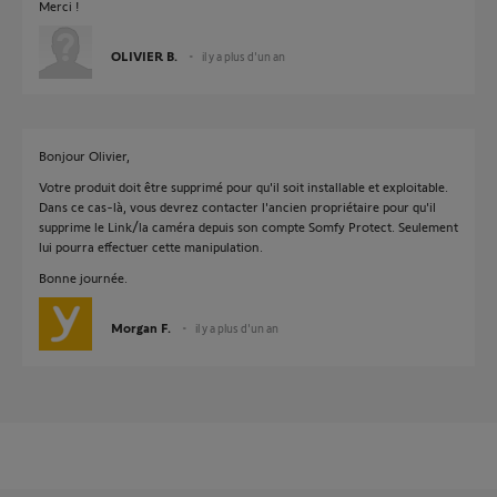
Merci !
OLIVIER B.
il y a plus d'un an
Bonjour Olivier,
Votre produit doit être supprimé pour qu'il soit installable et exploitable.
Dans ce cas-là, vous devrez contacter l'ancien propriétaire pour qu'il
supprime le Link/la caméra depuis son compte Somfy Protect. Seulement
lui pourra effectuer cette manipulation.
Bonne journée.
Morgan F.
il y a plus d'un an