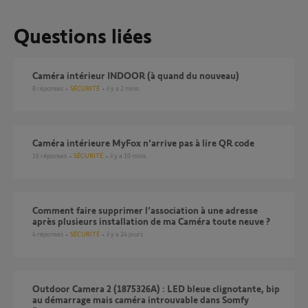
Questions liées
Caméra intérieur INDOOR (à quand du nouveau)
8
réponses
SÉCURITÉ
il y a 2 mois
Caméra intérieure MyFox n'arrive pas à lire QR code
16
réponses
SÉCURITÉ
il y a 10 mois
Comment faire supprimer l’association à une adresse
après plusieurs installation de ma Caméra toute neuve ?
4
réponses
SÉCURITÉ
il y a 24 jours
Outdoor Camera 2 (1875326A) : LED bleue clignotante, bip
au démarrage mais caméra introuvable dans Somfy