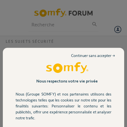
Particuliers
Professionnels
Forum
LES SUJETS SÉCURITÉ
Volet
Nouvelle installation camera Myfox
Continuer sans accepter →
security camera
Portail
Bonjour,
Je souhaite installer ma camera sur nouvelle installation mais le
Garage
Nous respectons votre vie privée
processus echoue, la camera se connecte au wifi mais n'apparrait pas
dans l'application et continue de clignoter en blanc.
Nous (Groupe SOMFY) et nos partenaires utilisons des
Sécurité
technologies telles que les cookies sur notre site pour les
Le numero noté a l'arriere de la camera est le : 2059A0F239B1
finalités suivantes: Personnaliser le contenu et les
Merci, et bonne journée
publicités, offrir une expérience personnalisée et analyser
Domotique
notre trafic.
Cédric G.