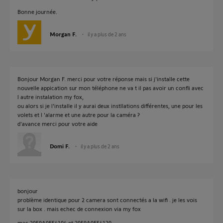
Bonne journée.
Morgan F.
il y a plus de 2 ans
Bonjour Morgan F. merci pour votre réponse mais si j'installe cette
nouvelle appication sur mon téléphone ne va t il pas avoir un confli avec
l autre instalation my fox,
ou alors si je l'installe il y aurai deux instllations différentes, une pour les
volets et l 'alarme et une autre pour la caméra ?
d'avance merci pour votre aide
Domi F.
il y a plus de 2 ans
bonjour
problème identique pour 2 camera sont connectés a la wifi . je les vois
sur la box . mais echec de connexion via my fox
mac 2059A0F54104 et 2059A0F54120