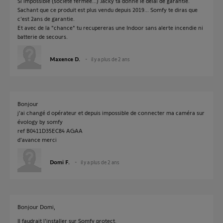
Si impossible (société fermée...) Jacky ta donné le délai de garantie.
Sachant que ce produit est plus vendu depuis 2019... Somfy te diras que
c'est 2ans de garantie.
Et avec de la "chance" tu recupereras une Indoor sans alerte incendie ni
batterie de secours.
Maxence D.
il y a plus de 2 ans
Bonjour
j'ai changé d opérateur et depuis impossible de connecter ma caméra sur
évology by somfy
ref B0411D35EC84 AGAA
d'avance merci
Domi F.
il y a plus de 2 ans
Bonjour Domi,
Il faudrait l'installer sur Somfy protect.