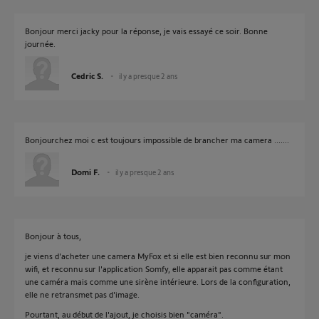
Bonjour merci jacky pour la réponse, je vais essayé ce soir. Bonne
journée.
Cedric S.
il y a presque 2 ans
Bonjourchez moi c est toujours impossible de brancher ma camera .......
Domi F.
il y a presque 2 ans
Bonjour à tous,
je viens d'acheter une camera MyFox et si elle est bien reconnu sur mon
wifi, et reconnu sur l'application Somfy, elle apparait pas comme étant
une caméra mais comme une sirène intérieure. Lors de la configuration,
elle ne retransmet pas d'image.
Pourtant, au début de l'ajout, je choisis bien "caméra".