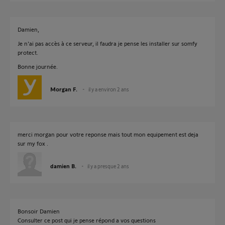
Damien,
Je n'ai pas accès à ce serveur, il faudra je pense les installer sur somfy
protect.
Bonne journée.
Morgan F.
il y a environ 2 ans
merci morgan pour votre reponse mais tout mon equipement est deja
sur my fox .
damien B.
il y a presque 2 ans
Bonsoir Damien
Consulter ce post qui je pense répond a vos questions