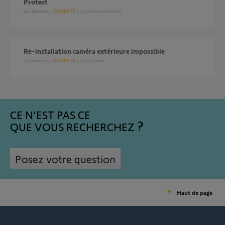
Protect
24
réponses
SÉCURITÉ
il y a environ 2 mois
Re-installation caméra extérieure impossible
12
réponses
SÉCURITÉ
il y a 3 mois
CE N'EST PAS CE
QUE VOUS RECHERCHEZ
Posez votre question
Haut de page