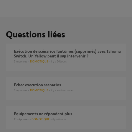
Questions liées
Exécution de scénarios fantômes (supprimés) avec Tahoma
Switch. Un Yellow peut il svp intervenir ?
2
réponses
DOMOTIQUE
il y a 26 jours
Echec execution scenarios
6
réponses
DOMOTIQUE
il y a environ un an
Équipements ne répondent plus
11
réponses
DOMOTIQUE
il y a 6 mois