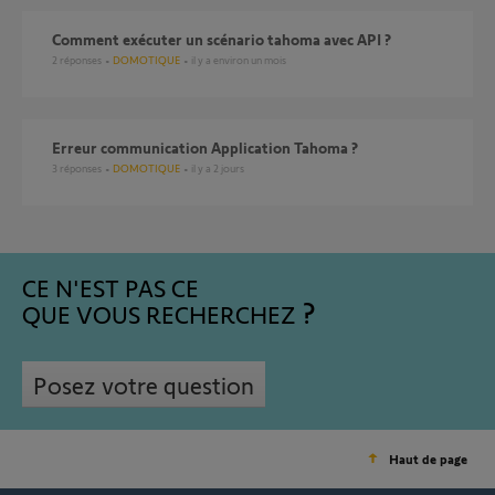
comment exécuter un scénario tahoma avec API ?
2
réponses
DOMOTIQUE
il y a environ un mois
Erreur communication Application Tahoma ?
3
réponses
DOMOTIQUE
il y a 2 jours
CE N'EST PAS CE
QUE VOUS RECHERCHEZ
Posez votre question
Haut de page