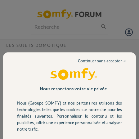
Particuliers
Professionnels
Forum
LES SUJETS DOMOTIQUE
Volet
Erreur d’exécution TaHoma
Continuer sans accepter →
Bonjour,
Portail
Depuis hier impossible de piloter mes volets avec le kit connectivity et
TaHoma.
Garage
Nous respectons votre vie privée
J’ai relancé le wifi la box et l’électricité rien ne change
Nous (Groupe SOMFY) et nos partenaires utilisons des
Pouvez-vous aider ?
Sécurité
technologies telles que les cookies sur notre site pour les
Merci,
finalités suivantes: Personnaliser le contenu et les
publicités, offrir une expérience personnalisée et analyser
Domotique
notre trafic.
Thibault J.
il y a plus de 2 ans