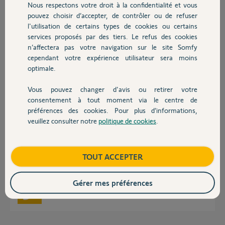
Nous respectons votre droit à la confidentialité et vous
Chauffage
pouvez choisir d’accepter, de contrôler ou de refuser
l'utilisation de certains types de cookies ou certains
Réponses
services proposés par des tiers. Le refus des cookies
Autres produits
n’affectera pas votre navigation sur le site Somfy
cependant votre expérience utilisateur sera moins
J'ai le même problème. Des déconnexions intempestives du réseau wifi
optimale.
depuis hier.
Vous pouvez changer d'avis ou retirer votre
Devis avec un pro
Amandine V.
il y a plus de 2 ans
consentement à tout moment via le centre de
préférences des cookies. Pour plus d’informations,
veuillez consulter notre
politique de cookies
.
Contact
Bonjour Thibault,
Boutique
TOUT ACCEPTER
Je vois que votre kit est bien connecté mais aucun produit n'est associé.
Bonne journée,
Gérer mes préférences
Vanessa F.
il y a plus de 2 ans