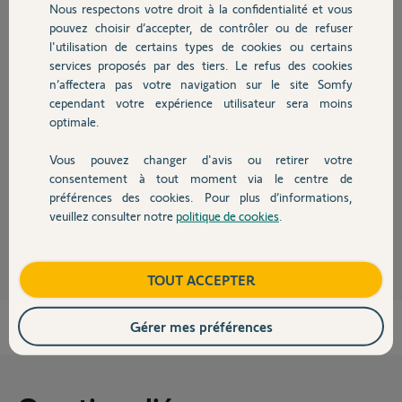
Nous respectons votre droit à la confidentialité et vous
Chauffage
il y a plus de 2 ans
pouvez choisir d’accepter, de contrôler ou de refuser
Participer au fil de discussion
l'utilisation de certains types de cookies ou certains
services proposés par des tiers. Le refus des cookies
Autres produits
n’affectera pas votre navigation sur le site Somfy
cependant votre expérience utilisateur sera moins
Réponses
optimale.
Vous pouvez changer d'avis ou retirer votre
Bonsoir
Devis avec un pro
consentement à tout moment via le centre de
Poster le N° MAC du Link et de la Caméra.
préférences des cookies. Pour plus d’informations,
veuillez consulter notre
politique de cookies
.
Contact
JACKY M.
il y a plus de 2 ans
Boutique
TOUT ACCEPTER
Gérer mes préférences