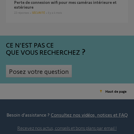
Perte de connexion wifi pour mes caméras intérieure et
extérieure
22
réponses
SÉCURITÉ
il y a 4 mois
CE N'EST PAS CE
QUE VOUS RECHERCHEZ
Posez votre question
Haut de page
Besoin d’assistance ?
Consultez nos vidéos, notices et FAQ
Recevez nos actus, conseils et bons plans par email !