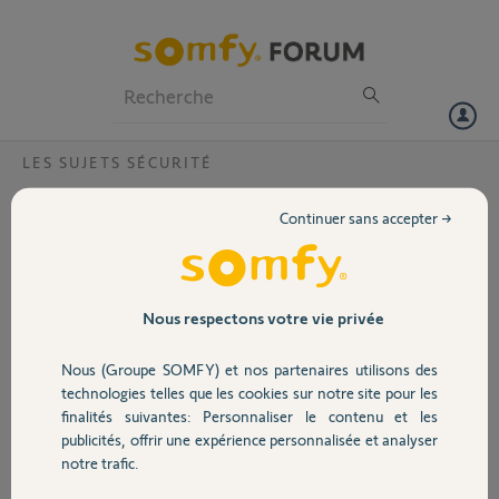
Particuliers
Professionnels
Forum
LES SUJETS SÉCURITÉ
Volet
connexion caméra?
Continuer sans accepter →
Bonjour,
Portail
J'ai changé de box donc de WIFI, après avoir reconnecté le link,
quand je veux installer la caméra dans le menu mes équipements, je
tape sur + et paramètre la caméra tout se passe correctement sauf
Garage
Nous respectons votre vie privée
qu'elle prend la place d'un équipement déjà installé et je n’arrive plus à
le récupérer.
Nous (Groupe SOMFY) et nos partenaires utilisons des
Dois-je réinstaller tous les équipements?
Sécurité
technologies telles que les cookies sur notre site pour les
Merci de votre aide
finalités suivantes: Personnaliser le contenu et les
publicités, offrir une expérience personnalisée et analyser
Merci,
Domotique
notre trafic.
Claude L.