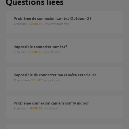
Questions liées
Problème de connexion caméra Outdoor 2 ?
4
réponses
SÉCURITÉ
il y a environ un mois
Impossible connecter caméra?
7
réponses
SÉCURITÉ
il y a 21 jours
Impossible de connecter ma caméra exterieure
21
réponses
SÉCURITÉ
il y a 2 mois
Problème connexion caméra somfy indoor
5
réponses
SÉCURITÉ
il y a 2 mois