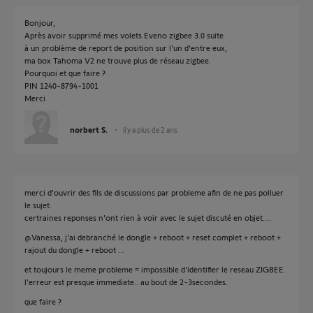
Bonjour,
Après avoir supprimé mes volets Eveno zigbee 3.0 suite
à un problème de report de position sur l'un d'entre eux,
ma box Tahoma V2 ne trouve plus de réseau zigbee.
Pourquoi et que faire ?
PIN 1240-8794-1001
Merci
norbert S.
il y a plus de 2 ans
merci d'ouvrir des fils de discussions par probleme afin de ne pas polluer
le sujet.
certraines reponses n'ont rien à voir avec le sujet discuté en objet....
@Vanessa, j'ai debranché le dongle + reboot + reset complet + reboot +
rajout du dongle + reboot ...
et toujours le meme probleme = impossible d'identifier le reseau ZIGBEE.
l'erreur est presque immediate.. au bout de 2-3secondes.
que faire ?