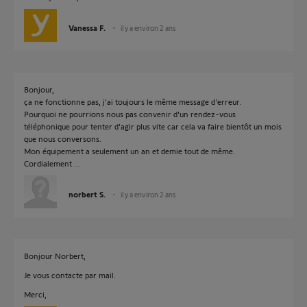
Vanessa F.
il y a environ 2 ans
Bonjour,
ça ne fonctionne pas, j'ai toujours le même message d'erreur.
Pourquoi ne pourrions nous pas convenir d'un rendez-vous
téléphonique pour tenter d'agir plus vite car cela va faire bientôt un mois
que nous conversons.
Mon équipement a seulement un an et demie tout de même.
Cordialement ...
norbert S.
il y a environ 2 ans
Bonjour Norbert,
Je vous contacte par mail.
Merci,