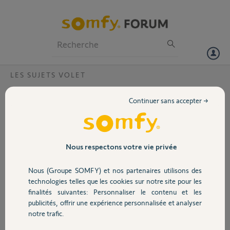
Particuliers
Professionnels
Forum
LES SUJETS VOLET
Volet
Boitier somfy a echoué dans l identification
Continuer sans accepter →
d un reseau Zigbee
Portail
Bonjour,
voici mon installation.
Garage
Nous respectons votre vie privée
une douzaine de volets profalux en Zigbee 1.2.
Nous (Groupe SOMFY) et nos partenaires utilisons des
Sécurité
j'ai bien un volet coordinateur (vérifié avec un 2R+ haut bas) qui bouge
technologies telles que les cookies sur notre site pour les
pdt 10s
finalités suivantes: Personnaliser le contenu et les
publicités, offrir une expérience personnalisée et analyser
j'ai bien tous mes volets dans le même reseau car ils font un va et
Domotique
notre trafic.
vient apres l'appui R+ stop
il y a un telecommande ZOEqui pilote tous les volets.