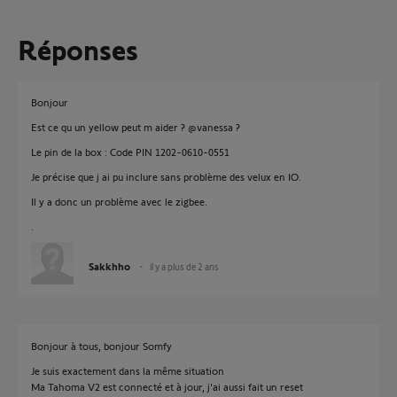
Réponses
Bonjour
Est ce qu un yellow peut m aider ? @vanessa ?
Le pin de la box : Code PIN 1202-0610-0551
Je précise que j ai pu inclure sans problème des velux en IO.
Il y a donc un problème avec le zigbee.
.
Sakkhho
il y a plus de 2 ans
Bonjour à tous, bonjour Somfy
Je suis exactement dans la même situation
Ma Tahoma V2 est connecté et à jour, j'ai aussi fait un reset