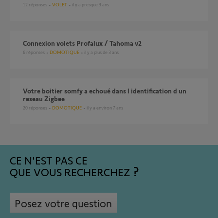
12
réponses
VOLET
il y a presque 3 ans
Connexion volets Profalux / Tahoma v2
6
réponses
DOMOTIQUE
il y a plus de 3 ans
Votre boitier somfy a echoué dans l identification d un
reseau Zigbee
20
réponses
DOMOTIQUE
il y a environ 7 ans
CE N'EST PAS CE
QUE VOUS RECHERCHEZ
Posez votre question