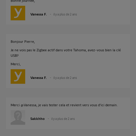
Bonne journée,
Vanessa F.
il y a plus de 2 ans
Bonjour Pierre,
Je ne vois pas le Zigbee actif dans votre Tahoma, avez-vous bien la clé
USB?
Merci,
Vanessa F.
il y a plus de 2 ans
Merci @Vanessa, je vais tester cela et revient vers vous d'ici demain.
Sakkhho
il y a plus de 2 ans