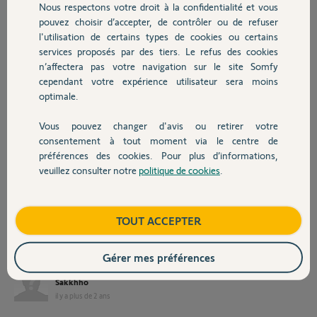
Nous respectons votre droit à la confidentialité et vous
Chauffage
elle est pas hyper bien configurée mais controle tous les volet.
pouvez choisir d’accepter, de contrôler ou de refuser
l'utilisation de certains types de cookies ou certains
box Tahoma V2
services proposés par des tiers. Le refus des cookies
Autres produits
n’affectera pas votre navigation sur le site Somfy
dongle Zigbee 1.2 / 3.0 pour Profalux acheté chez ENVEO (dongle
blanc inscrit 3.0 dessus)
cependant votre expérience utilisateur sera moins
optimale.
https://www.sos-piecesvolet.com/confort-connecte/888-dong...
Vous pouvez changer d'avis ou retirer votre
jusque la tout va bien ...
Devis avec un pro
consentement à tout moment via le centre de
quand menu / dongle / joindre un reseau /
préférences des cookies. Pour plus d’informations,
etape 1 (R+stop) = OK
etape 2 : votre boitier somfy a échoué dans l'identification du reseau
veuillez consulter notre
politique de cookies
.
Contact
ZIbgee ...
je suis coincé !
Boutique
TOUT ACCEPTER
Help me !
Merci,
Gérer mes préférences
Sakkhho
il y a plus de 2 ans