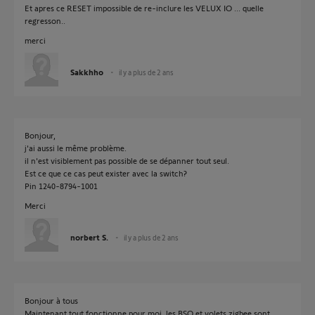
Et apres ce RESET impossible de re-inclure les VELUX IO ... quelle
regresson..
merci
Sakkhho
il y a plus de 2 ans
Bonjour,
j'ai aussi le même problème.
il n'est visiblement pas possible de se dépanner tout seul.
Est ce que ce cas peut exister avec la switch?
Pin 1240-8794-1001
Merci
norbert S.
il y a plus de 2 ans
Bonjour à tous
Maintenant tout fonctionne pour moi, les BSO et volets zigbee sont