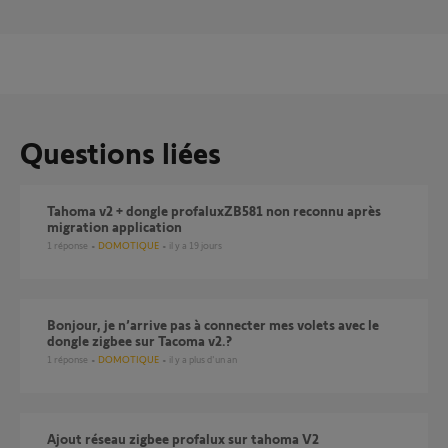
Questions liées
tahoma v2 + dongle profaluxZB581 non reconnu après
migration application
1
réponse
DOMOTIQUE
il y a 19 jours
Bonjour, je n’arrive pas à connecter mes volets avec le
dongle zigbee sur Tacoma v2.?
1
réponse
DOMOTIQUE
il y a plus d'un an
ajout réseau zigbee profalux sur tahoma V2