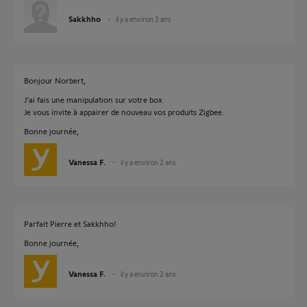
Sakkhho
il y a environ 2 ans
Bonjour Norbert,
J'ai fais une manipulation sur votre box.
Je vous invite à appairer de nouveau vos produits Zigbee.
Bonne journée,
Vanessa F.
il y a environ 2 ans
Parfait Pierre et Sakkhho!
Bonne journée,
Vanessa F.
il y a environ 2 ans