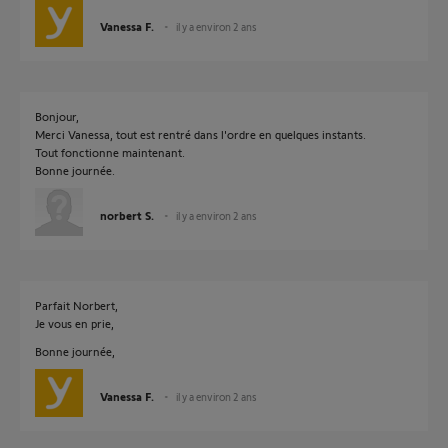
Vanessa F.
il y a environ 2 ans
Bonjour,
Merci Vanessa, tout est rentré dans l'ordre en quelques instants.
Tout fonctionne maintenant.
Bonne journée.
norbert S.
il y a environ 2 ans
Parfait Norbert,
Je vous en prie,
Bonne journée,
Vanessa F.
il y a environ 2 ans