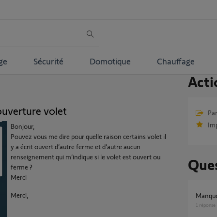
ge
Sécurité
Domotique
Chauffage
Acti
uverture volet
Par
Im
Bonjour,
Pouvez vous me dire pour quelle raison certains volet il
y a écrit ouvert d’autre ferme et d’autre aucun
renseignement qui m’indique si le volet est ouvert ou
Ques
ferme ?
Merci
Merci,
Manqu
1
réponse