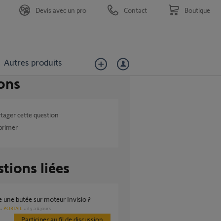
Devis avec un pro
Contact
Boutique
Autres produits
ons
tager cette question
primer
tions liées
e une butée sur moteur Invisio ?
PORTAIL
il y a 4 jours
Participer au fil de discussion