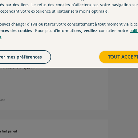
és par des tiers. Le refus des cookies n’affectera pas votre navigation sur 
cependant votre expérience utilisateur sera moins optimale.
ouvez changer d'avis ou retirer votre consentement à tout moment via le ce
2 ans
ences des cookies. Pour plus d’informations, veuillez consulter notre
poli
s
.
er mes préférences
TOUT ACCEP
de vos motorisations concernées?
sur un autre Smartphone?
2 ans
 fait pareil