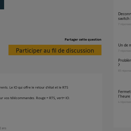
deconnection volet roulant rts tahoma
switch 
7
réponse
Partager cette question
Un de 
Participer au fil de discussion
7
réponse
Problème application Tahoma sur mes zones
?
85
répons
ents. Le IO qui offre le retour d'état et le RTS
Fermeture et ouverture automatique à
l'heur
d sur vos télécommandes. Rouge = RTS, vert= IO.
4
réponse
 2 ans