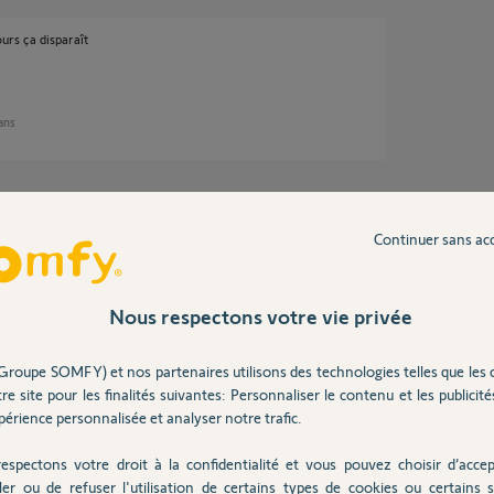
jours ça disparaît
 ans
Continuer sans ac
 box avec nos serveurs.
ger de nouveau l'application.
Nous respectons votre vie privée
Groupe SOMFY) et nos partenaires utilisons des technologies telles que les 
2 ans
re site pour les finalités suivantes: Personnaliser le contenu et les publicités
érience personnalisée et analyser notre trafic.
espectons votre droit à la confidentialité et vous pouvez choisir d’accep
ler ou de refuser l'utilisation de certains types de cookies ou certains s
on niveau de changement malgré que j’ai