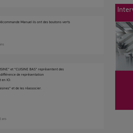
Inter
 télécommande Manuel ils ont des boutons verts
 ans
ISINE" et "CUISINE BAS" représentent des
 différence de représentation
 en IO.
isines" et de les réassocier.
 2 ans