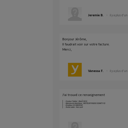
Jeremie B.
il y a plus d'un
Bonjour Jérôme,
Il faudrait voir sur votre facture.
Merci,
Vanessa F.
il y a plus d'un
J’ai trouvé ce renseignement