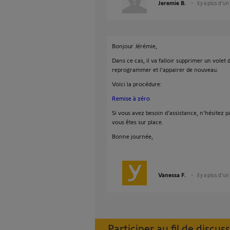
Jeremie B.
il y a plus d'un
Bonjour Jérémie,
Dans ce cas, il va falloir supprimer un volet d
reprogrammer et l'appairer de nouveau.
Voici la procédure:
Remise à zéro
Si vous avez besoin d'assistance, n'hésitez p
vous êtes sur place.
Bonne journée,
Vanessa F.
il y a plus d'un
Participer au fil de discus