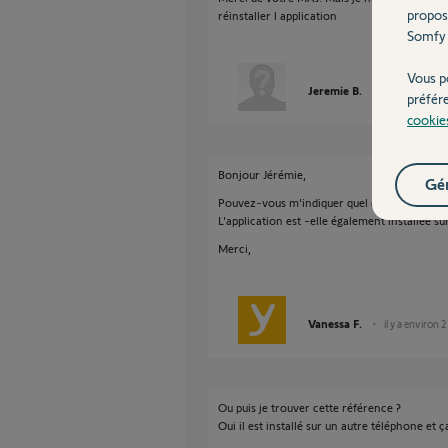
propos
réinstaller l application
Somfy 
Vous p
Jeremie B.
il y a environ 
préfér
cookie
Bonjour Jérémie,
Gér
Pouvez-vous m'indiquer quel est le modèle 
L'application est -elle également installée 
Merci,
Vanessa F.
il y a environ 
Ou puis je trouver cette référence ?
Oui il est installé sur un autre téléphone et ça