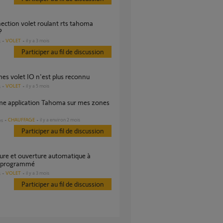
?
VOLET
il y a 3 mois
s
Participer au fil de discussion
mes volet IO n'est plus reconnu
VOLET
il y a 5 mois
s
CHAUFFAGE
il y a environ 2 mois
es
Participer au fil de discussion
e programmé
VOLET
il y a 3 mois
s
Participer au fil de discussion