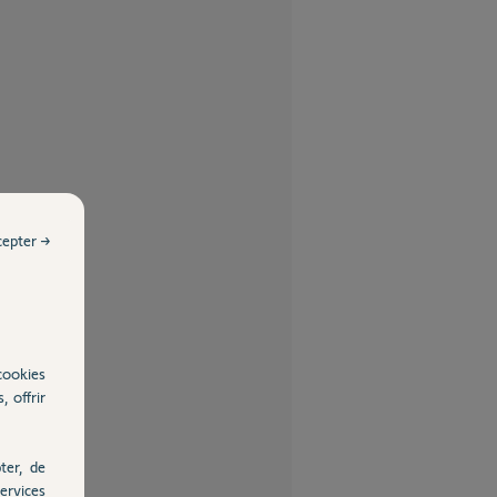
cepter →
cookies
, offrir
ter, de
ervices