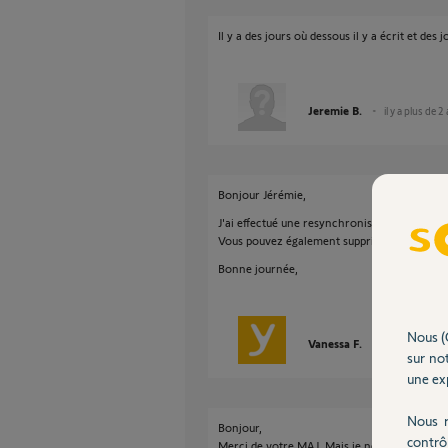
Il y a des jours où dessous il y a écrit et des 
Jeremie B.
il y a plus de 2
Bonjour Jérémie,
J'ai effectué une resynchronisation de votre
Vous pouvez également supprimer et téléchar
Bonne journée,
Nous (
Vanessa F.
il y a environ 
sur not
une exp
Nous r
Bonjour,
contrô
Merci de votre MAJ. Mais je ne vois pas à m