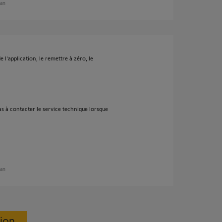
 an
e l'application, le remettre à zéro, le
as à contacter le service technique lorsque
 an
sion