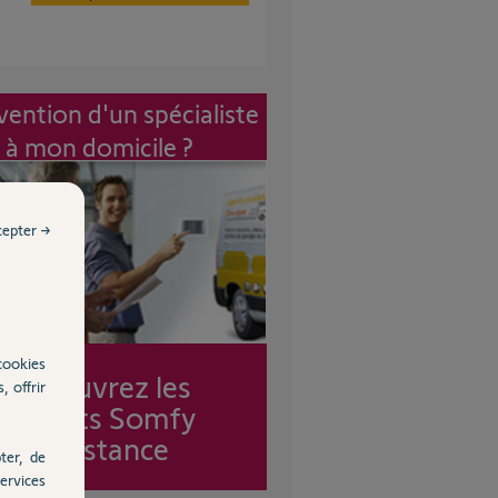
vention d'un spécialiste
à mon domicile ?
cepter →
cookies
Découvrez les
, offrir
forfaits Somfy
Assistance
ter, de
ervices