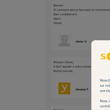
Bonsoir
Et comment dois je faire pour le reconnecte
Bien cordialement
Merci
Olivier
olivier V.
il y a 2 mois
Bonjour Olivier,
Il faut l'ajouter à votre scénario ou le suppr
Bonne journée,
Nous (
sur not
Vanessa F.
il y a 2 mois
une exp
Nous r
contrô
Bonjour