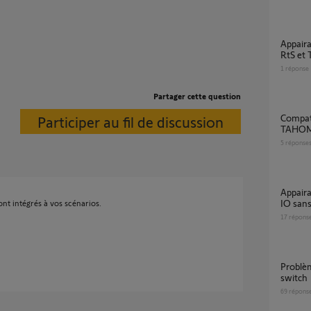
Appairage / déconnexion télécommandes
RtS et
1
réponse
Partager cette question
Compatibilité de moteurs volets roulants et
Participer au fil de discussion
TAHOM
5
réponse
Appairage Tahoma switch avec Volet roulant
IO sans
sont intégrés à vos scénarios.
17
répons
Problème détection volet roulant via tahoma
switch
69
répons