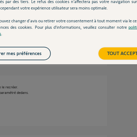
és par des tiers. Le refus des cookies n’affectera pas votre navigation sur 
deux fois ! J'ai supprimé le volet et je l'ai
cependant votre expérience utilisateur sera moins optimale.
necter ! N'y a t'il pas moyen de réinitialiser la
ouvez changer d'avis ou retirer votre consentement à tout moment via le ce
ences des cookies. Pour plus d’informations, veuillez consulter notre
poli
s
.
er mes préférences
TOUT ACCEP
 le recréer.
é paramétré dedans.