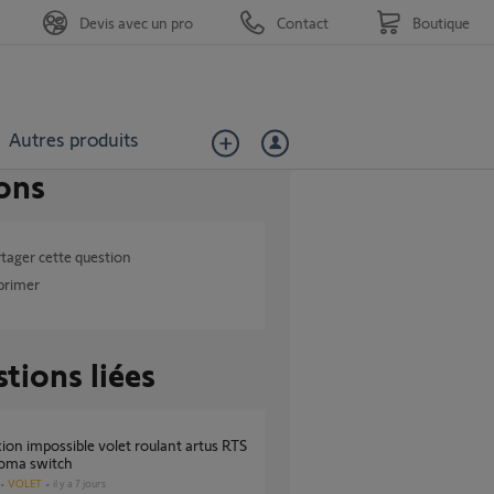
Devis avec un pro
Contact
Boutique
Autres produits
ons
tager cette question
primer
tions liées
homa switch
VOLET
il y a 7 jours