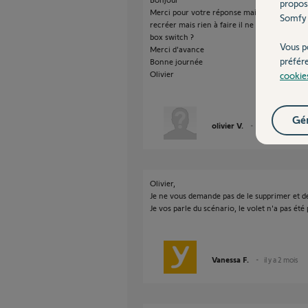
propos
Merci pour votre réponse mais je l'ai déjà fait 
Somfy 
recréer mais rien à faire il ne veut pas se con
box switch ?
Vous p
Merci d'avance
préfér
Bonne journée
Olivier
cookie
Gér
olivier V.
il y a 2 mois
Olivier,
Je ne vous demande pas de le supprimer et de
Je vos parle du scénario, le volet n'a pas ét
Vanessa F.
il y a 2 mois