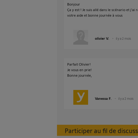
Bonjour
Ça y est ! Je suis allé dans le scénario et j'
votre aide et bonne journée à vous
olivier V.
il y a 2 mois
Parfait Olivier!
Je vous en prie!
Bonne journée,
Vanessa F.
il y a 2 mois
Participer au fil de discus