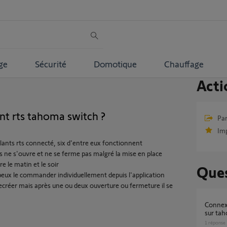
ge
Sécurité
Domotique
Chauffage
Acti
nt rts tahoma switch ?
Par
Im
lants rts connecté, six d'entre eux fonctionnent
s ne s'ouvre et ne se ferme pas malgré la mise en place
e le matin et le soir
Ques
peux le commander individuellement depuis l'application
 recréer mais après une ou deux ouverture ou fermeture il se
Connexion impossible volet roulant artus RTS
sur ta
1
réponse