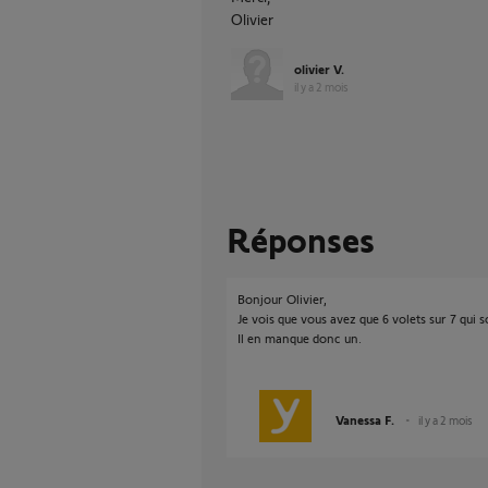
Olivier
olivier V.
il y a 2 mois
Réponses
Bonjour Olivier,
Je vois que vous avez que 6 volets sur 7 qui 
Il en manque donc un.
Vanessa F.
il y a 2 mois