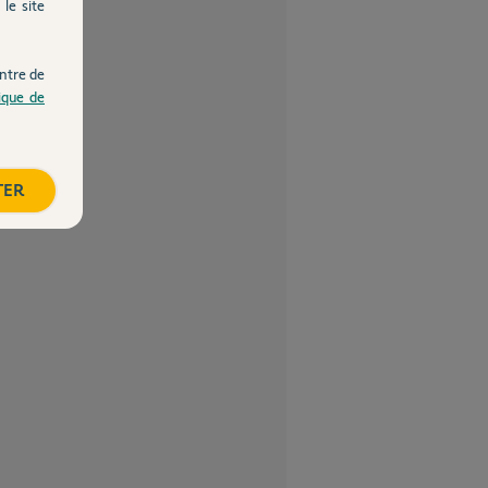
le site
ntre de
tique de
TER