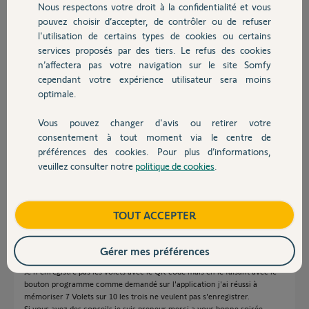
Nous respectons votre droit à la confidentialité et vous
Chauffage
pouvez choisir d’accepter, de contrôler ou de refuser
l'utilisation de certains types de cookies ou certains
Réponses
services proposés par des tiers. Le refus des cookies
Autres produits
n’affectera pas votre navigation sur le site Somfy
cependant votre expérience utilisateur sera moins
Bonjour
optimale.
On n'enregistre pas des télécommandes sur un TaHoma mais des
Vous pouvez changer d'avis ou retirer votre
motorisation. Essayez en oubliant le QRcode.
Devis avec un pro
consentement à tout moment via le centre de
Bonne journée !
préférences des cookies. Pour plus d’informations,
veuillez consulter notre
politique de cookies
.
Contact
Jean-Luc B.
il y a plus de 2 ans
Boutique
TOUT ACCEPTER
Bonsoir ,
Désolé de vous déranger si tard je viens pour votre commentaire et vous
Gérer mes préférences
en remerci.
Je n'enregistre pas les volets avec le QR code mais en le faisant avec le
bouton programme comme demandé sur l'application j'ai réussi à
mémoriser 7 Volets sur 10 les trois ne veulent pas s'enregistrer.
Si vous avez des conseils je suis preneur merci a vous bonne soirée .