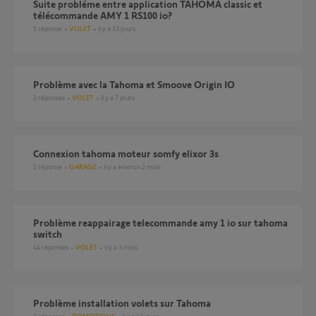
Suite probléme entre application TAHOMA classic et
télécommande AMY 1 RS100 io?
1
réponse
VOLET
il y a 13 jours
Problème avec la Tahoma et Smoove Origin IO
2
réponses
VOLET
il y a 7 jours
Connexion tahoma moteur somfy elixor 3s
1
réponse
GARAGE
il y a environ 2 mois
Problème reappairage telecommande amy 1 io sur tahoma
switch
44
réponses
VOLET
il y a 3 mois
Problème installation volets sur Tahoma