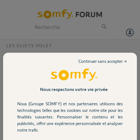
Particuliers
Professionnels
Forum
LES SUJETS VOLET
Volet
Problème d'installation de mes
Continuer sans accepter →
télécommandes sur la tahoma
Portail
Bonjour,
Je viens d'installer la tahoma et je suis entrain d'installer mes
Garage
Nous respectons votre vie privée
télécommandes sauf que j'ai trois télécommande qui ne veulent pas
s'installer sur la tahoma ça me marque aucun appareil détecter . Ce
Nous (Groupe SOMFY) et nos partenaires utilisons des
sont des télécommandes io smoove origin merci de votre retour .
Sécurité
technologies telles que les cookies sur notre site pour les
finalités suivantes: Personnaliser le contenu et les
David D.
publicités, offrir une expérience personnalisée et analyser
Domotique
il y a plus de 2 ans
notre trafic.
Participer au fil de discussion