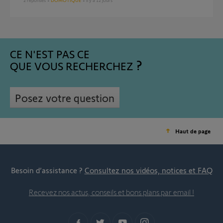
2
réponses
DOMOTIQUE
il y a 12 jours
CE N'EST PAS CE
QUE VOUS RECHERCHEZ
Posez votre question
Haut de page
Besoin d’assistance ?
Consultez nos vidéos, notices et FAQ
Recevez nos actus, conseils et bons plans par email !