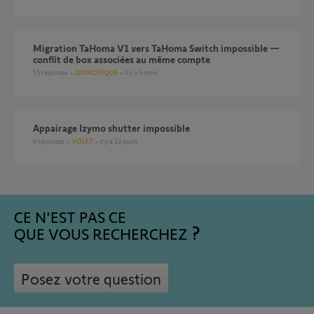
Migration TaHoma V1 vers TaHoma Switch impossible —
conflit de box associées au même compte
55
réponses
DOMOTIQUE
il y a 3 mois
Appairage Izymo shutter impossible
6
réponses
VOLET
il y a 23 jours
CE N'EST PAS CE
QUE VOUS RECHERCHEZ
Posez votre question