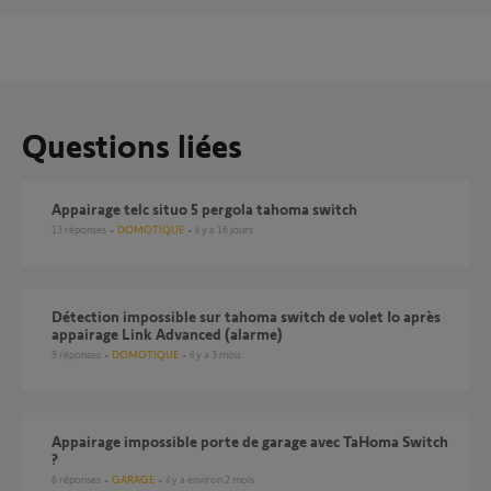
Questions liées
Appairage telc situo 5 pergola tahoma switch
13
réponses
DOMOTIQUE
il y a 16 jours
Détection impossible sur tahoma switch de volet Io après
appairage Link Advanced (alarme)
9
réponses
DOMOTIQUE
il y a 3 mois
appairage impossible porte de garage avec TaHoma Switch
?
6
réponses
GARAGE
il y a environ 2 mois