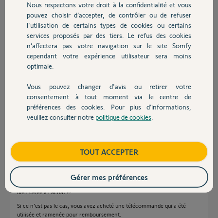
l'application indique : aucun appareil détecté.
Nous respectons votre droit à la confidentialité et vous
Chauffage
Aucun mouvement avec la télécommande non plus.
pouvez choisir d’accepter, de contrôler ou de refuser
Pouvez vous m'apporter une aide ?
l'utilisation de certains types de cookies ou certains
services proposés par des tiers. Le refus des cookies
Autres produits
Bien cordialement
n’affectera pas votre navigation sur le site Somfy
cependant votre expérience utilisateur sera moins
Merci,
optimale.
CHRISTOPHE F.
Vous pouvez changer d'avis ou retirer votre
il y a environ 2 ans
Devis avec un pro
consentement à tout moment via le centre de
Participer au fil de discussion
préférences des cookies. Pour plus d’informations,
veuillez consulter notre
politique de cookies
.
Contact
Réponses
Boutique
TOUT ACCEPTER
Bonjour Christophe
Gérer mes préférences
Vous avez bien vérifié que la boite de votre télécommande relais était
bien celée à l'achat ??
Si ce n'est pas le cas, vous avez acheté une télécommande qui a été
utilisée et ramenée pour remboursement.