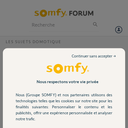
Particuliers
Professionnels
Forum
LES SUJETS DOMOTIQUE
Volet
Appairage impossible Tahoma Switch et
Continuer sans accepter →
Evolvia 400
Portail
Bonjour,
Bonjour,
Garage
Nous respectons votre vie privée
je viens d'acquérir une Tahoma switch, mais je n'arrive pas à
l'apparier avec mon moteur de portail EVOLVIA 400 qui date de plus
Nous (Groupe SOMFY) et nos partenaires utilisons des
de 5 ans.
Sécurité
technologies telles que les cookies sur notre site pour les
A noter que je n'avais pas de télécommande relais.
finalités suivantes: Personnaliser le contenu et les
publicités, offrir une expérience personnalisée et analyser
J'ai acheté la télécommande relais RC5100574B, mais impossible de
Domotique
notre trafic.
l'appairer. Le voyant radio s'allume et s'éteint.
Puis après l'entrée du numéro de la touche de la télécommande,