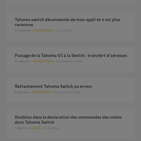
Tahoma switch déconnectée de mon appli et n est plus
reconnue
21
réponses
DOMOTIQUE
il y a 23 jours
Passage de la Tahoma V1 à la Switch : transfert d'adresses
11
réponses
DOMOTIQUE
il y a environ 2 mois
Rattachement Tahoma Switch pa erreur
6
réponses
DOMOTIQUE
il y a environ 2 mois
doublon dans la declaration des commandes des volets
dans Tahoma Switch
1
réponse
VOLET
il y a 2 mois