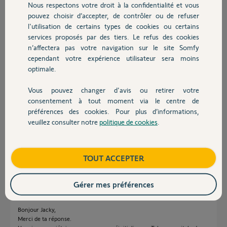
Nous respectons votre droit à la confidentialité et vous
Chauffage
il y a environ 2 ans
pouvez choisir d’accepter, de contrôler ou de refuser
Participer au fil de discussion
l'utilisation de certains types de cookies ou certains
services proposés par des tiers. Le refus des cookies
Autres produits
n’affectera pas votre navigation sur le site Somfy
cependant votre expérience utilisateur sera moins
Réponses
optimale.
Vous pouvez changer d'avis ou retirer votre
Bonjour Nicolas
Devis avec un pro
consentement à tout moment via le centre de
Pour ça il faut l'ancien N° PIN de la Switch et le nouveau.
préférences des cookies. Pour plus d’informations,
Cependant si l'ancien propriétaire a récupéré sa Switch, il l'a forcément
veuillez consulter notre
politique de cookies
.
Contact
réinitialisée pour l'installer ailleurs et la clé IO a de nouveau changée.
Je crains que vous ne soyez obligé de réinitialisé tous les volets.
Boutique
TOUT ACCEPTER
JACKY M.
il y a environ 2 ans
Gérer mes préférences
Bonjour Jacky,
Merci de ta réponse.