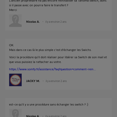
L'ancien propriétaire na pas encore réinitialiser sa Tahoma switch, donc
si il passe avec on pourra faire le transfert ?
Merci
Nicolas A.
il y a environ 2 ans
OK
Mais dans ce cas là le plus simple c'est d'échanger les Swichs.
Voici la procédure qu'il doit réaliser pour libérer sa Switch de son mail et
que vous puissiez la rattacher au votre.
https://www.somfy.fr/assistance/faq?question=comment-rein...
JACKY M.
il y a environ 2 ans
est-ce qu'il y a une procédure sans échanger les switch ? :)
Nicolas A.
il y a environ 2 ans