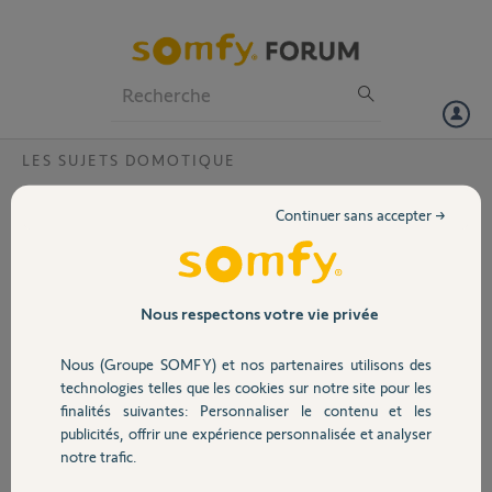
Particuliers
Professionnels
Forum
LES SUJETS DOMOTIQUE
Volet
Paramétrage tahoma switch ?
Continuer sans accepter →
Bonjour,
Portail
Je viens d'acheter une maison ou l'ancien propriétaire avait une
Tahoma switch pour gérer les volants roulants.
j'ai donc acheté une Tahoma switch mais impossible de paramétrer
Garage
Nous respectons votre vie privée
les volets sur l'application.
En fouillant un peu, j'ai vu qu'on pouvait peut être transférer une clé
Nous (Groupe SOMFY) et nos partenaires utilisons des
IO pour récupérer le paramétrage de l'ancienne Tahoma switch.
Sécurité
technologies telles que les cookies sur notre site pour les
Est-ce faisable ? ou alors quelle est la solution ?
finalités suivantes: Personnaliser le contenu et les
publicités, offrir une expérience personnalisée et analyser
Merci de votre aide.
Domotique
notre trafic.
Nicolas A.