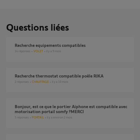
Questions liées
recherche equipements compatibles
14
réponses
VOLET
il y a 9 mois
Recherche thermostat compatible poêle RIKA
2
réponses
CHAUFFAGE
il y a 10 mois
Bonjour, est ce que le portier Aiphone est compatible avec
motorisation portail somfy ?MERCI
5
réponses
PORTAIL
il y a environ 2 mois