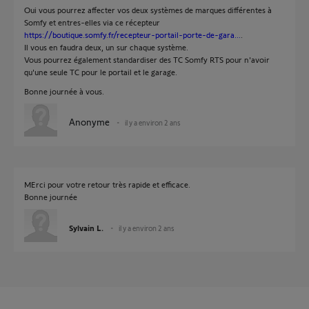
Oui vous pourrez affecter vos deux systèmes de marques différentes à
Somfy et entres-elles via ce récepteur
https://boutique.somfy.fr/recepteur-portail-porte-de-gara...
.
Il vous en faudra deux, un sur chaque système.
Vous pourrez également standardiser des TC Somfy RTS pour n'avoir
qu'une seule TC pour le portail et le garage.
Bonne journée à vous.
Anonyme
il y a environ 2 ans
MErci pour votre retour très rapide et efficace.
Bonne journée
Sylvain L.
il y a environ 2 ans