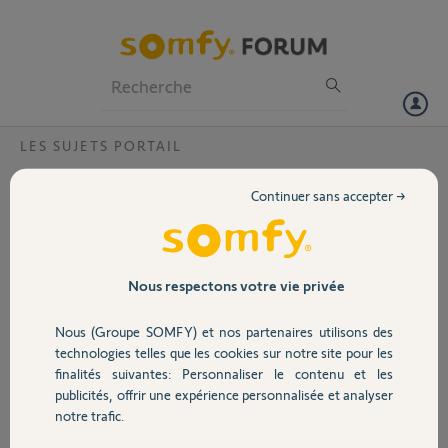
Particuliers
Professionnels
Forum
LES SUJETS PORTAIL
Volet
Recherche de compatibilité
Continuer sans accepter →
Bonjour,
Portail
Je souhaite installer de la
domotique et je suis à la recherche
du produit idéal. Etant totalement
Garage
Nous respectons votre vie privée
novice sur le sujet, j'ai regardé ce qui
se fait sur internet.
Nous (Groupe SOMFY) et nos partenaires utilisons des
J'ai l'impression que les produits
Sécurité
technologies telles que les cookies sur notre site pour les
SOMFY sont les plus ludiques mais
finalités suivantes: Personnaliser le contenu et les
j'ai besoin de connaitre si il est
publicités, offrir une expérience personnalisée et analyser
possible de connecter mes appareils
Domotique
notre trafic.
existants.