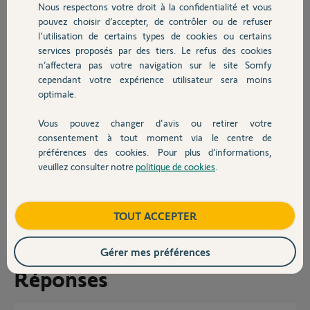
Tous d'abord je pense acheter la
Nous respectons votre droit à la confidentialité et vous
Chauffage
TAHOMA SWITCH et un visio
pouvez choisir d’accepter, de contrôler ou de refuser
SOMFY, jusque la tout va bien.
l'utilisation de certains types de cookies ou certains
Ma difficulté est de savoir comment connecter mon moteur de portail
services proposés par des tiers. Le refus des cookies
Autres produits
qui est un produit CAME et mon moteur de porte de garage qui est de
n’affectera pas votre navigation sur le site Somfy
marque SOMMER.
cependant votre expérience utilisateur sera moins
Est-ce possible de connecter les 2 moteurs à la switch TAHOMA et si
optimale.
c'est possible que dois-je acheter ?
Merci de vos retours,
Vous pouvez changer d'avis ou retirer votre
Devis avec un pro
consentement à tout moment via le centre de
Bien cordialement
préférences des cookies. Pour plus d’informations,
Sylvain
veuillez consulter notre
politique de cookies
.
Contact
Sylvain L.
il y a environ 2 ans
Boutique
TOUT ACCEPTER
Participer au fil de discussion
Gérer mes préférences
Réponses