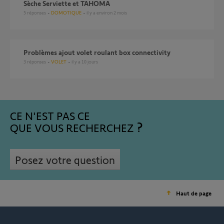
Sèche Serviette et TAHOMA
5
réponses
DOMOTIQUE
il y a environ 2 mois
Problèmes ajout volet roulant box connectivity
3
réponses
VOLET
il y a 10 jours
CE N'EST PAS CE
QUE VOUS RECHERCHEZ
Posez votre question
Haut de page