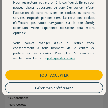
Nous respectons votre droit à la confidentialité et vous
Chauffage
pouvez choisir d’accepter, de contrôler ou de refuser
Gérald M.
l'utilisation de certains types de cookies ou certains
il y a environ 2 ans
services proposés par des tiers. Le refus des cookies
Autres produits
Participer au fil de discussion
n’affectera pas votre navigation sur le site Somfy
cependant votre expérience utilisateur sera moins
optimale.
Réponses
Vous pouvez changer d'avis ou retirer votre
Devis avec un pro
consentement à tout moment via le centre de
préférences des cookies. Pour plus d’informations,
Vous avez eu votre réponse ici
veuillez consulter notre
politique de cookies
.
Contact
https://forum.somfy.fr/questions/3343727-probleme-detecteur-
exterieur-sabotage-arret-gamme
Boutique
TOUT ACCEPTER
Anonyme
il y a environ 2 ans
Gérer mes préférences
Cela fonctionne.
Merci Coyotte