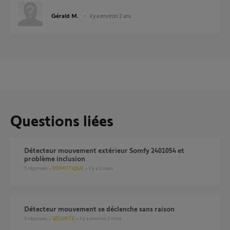
Gérald M.
il y a environ 2 ans
Questions liées
Détecteur mouvement extérieur Somfy 2401054 et
problème inclusion
5
réponses
DOMOTIQUE
il y a 2 mois
Détecteur mouvement se déclenche sans raison
9
réponses
SÉCURITÉ
il y a environ 2 mois