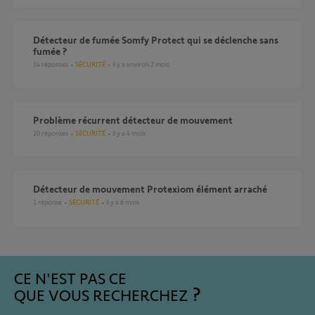
Détecteur de fumée Somfy Protect qui se déclenche sans
fumée ?
14
réponses
SÉCURITÉ
il y a environ 2 mois
Problème récurrent détecteur de mouvement
20
réponses
SÉCURITÉ
il y a 4 mois
détecteur de mouvement Protexiom élément arraché
1
réponse
SÉCURITÉ
il y a 6 mois
CE N'EST PAS CE
QUE VOUS RECHERCHEZ