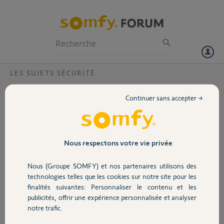
Particuliers
Professionnels
Forum
LES SUJETS SÉCURITÉ
Volet
SOMFY PROTEXIOM / Message Pb
Continuer sans accepter →
Détecteur mouvement arraché: Que faire ?
Portail
Bonjour
Je viens de changer la pile d'un détecteur de mouvement.
Garage
Nous respectons votre vie privée
Depuis j'ai un message PB détecteur arraché. Depuis l'alarme se
Nous (Groupe SOMFY) et nos partenaires utilisons des
déclenche même si l'alarme est arrêtée.
Sécurité
technologies telles que les cookies sur notre site pour les
Comment résoudre le pb SVP ?
finalités suivantes: Personnaliser le contenu et les
publicités, offrir une expérience personnalisée et analyser
Domotique
Cordialement,
notre trafic.
G