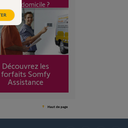
à mon domicile ?
TER
Découvrez les
forfaits Somfy
Assistance
Haut de page