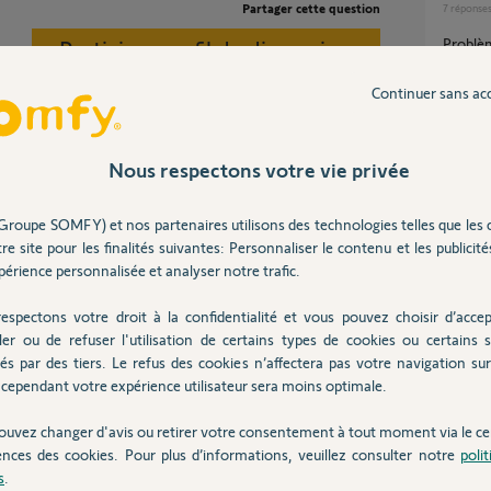
Partager cette question
7
réponse
Participer au fil de discussion
Problème de communication entre Somfy
one plus
20
répons
Continuer sans ac
Acces distance sur deux centrales Somfy
Nous respectons votre vie privée
Protex
vérifiez sur votre Smartphone que l'utilisation
1
réponse
core du forfait Data.
Groupe SOMFY) et nos partenaires utilisons des technologies telles que les 
re site pour les finalités suivantes: Personnaliser le contenu et les publicités
érience personnalisée et analyser notre trafic.
Ni so
 ans
10
répons
espectons votre droit à la confidentialité et vous pouvez choisir d’accep
Visiophone Somfy V500 + base io : plus de
ler ou de refuser l'utilisation de certains types de cookies ou certains s
vignett
és par des tiers. Le refus des cookies n’affectera pas votre navigation sur 
42
répons
cependant votre expérience utilisateur sera moins optimale.
ouvez changer d'avis ou retirer votre consentement à tout moment via le ce
ences des cookies. Pour plus d’informations, veuillez consulter notre
poli
Posez votre question
Inter
CHEZ
s
.