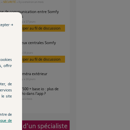
SÉCURITÉ
il y a environ un mois
s
 et intellitags
SÉCURITÉ
il y a 17 jours
es
cepter →
Participer au fil de discussion
iom?
SÉCURITÉ
il y a 16 jours
Participer au fil de discussion
cookies
, offrir
mfy one + ni caméra extérieur
SÉCURITÉ
il y a 16 jours
es
ter, de
ervices
es photo/vidéo dans l’app ?
le site
PORTAIL
il y a 4 mois
es
ntre de
tique de
vention d'un spécialiste