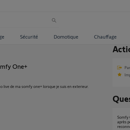
ge
Sécurité
Domotique
Chauffage
Acti
Somfy One+
Par
Im
deo live de ma somfy one+ lorsque je suis en exterieur.
Ques
Somfy One+ bloquée en mode alarme activée
après p
reconn