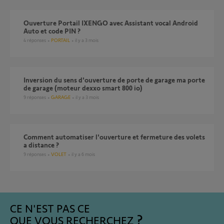
Ouverture Portail IXENGO avec Assistant vocal Android
Auto et code PIN ?
4
réponses
PORTAIL
il y a 3 mois
inversion du sens d'ouverture de porte de garage ma porte
de garage (moteur dexxo smart 800 io)
9
réponses
GARAGE
il y a 3 mois
Comment automatiser l'ouverture et fermeture des volets
a distance ?
9
réponses
VOLET
il y a 6 mois
CE N'EST PAS CE
QUE VOUS RECHERCHEZ