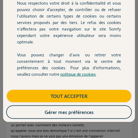
Nous respectons votre droit à la confidentialité et vous
Chauffage
pouvez choisir d’accepter, de contrôler ou de refuser
l'utilisation de certains types de cookies ou certains
Réponses
services proposés par des tiers. Le refus des cookies
Autres produits
n’affectera pas votre navigation sur le site Somfy
cependant votre expérience utilisateur sera moins
optimale.
Bonjour
Qu'est-ce que vous appelez :" le home mini de mes véhicules" ? Dans
Vous pouvez changer d'avis ou retirer votre
tous les cas, il vous faudra une box domotique.
Devis avec un pro
consentement à tout moment via le centre de
Bonne journée !
préférences des cookies. Pour plus d’informations,
veuillez consulter notre
politique de cookies
.
Contact
Jean-Luc B.
il y a environ 2 ans
Boutique
TOUT ACCEPTER
désolé j'ai mal orthographié. Sur la plupart des voitures depuis plus de 10
Gérer mes préférences
ans, nous disposons de la fonction" homelink "qui permet d'activer
l'ouverture de porte, portails... d'ailleurs sur Bordeaux nous ouvrons ainsi
un portail avec nomment des moteurs somefy.
qu'appeler vous une box domotique ? si c'est une connexion internet
nous l'avons mais je ne vois pas une émission de l'appareil