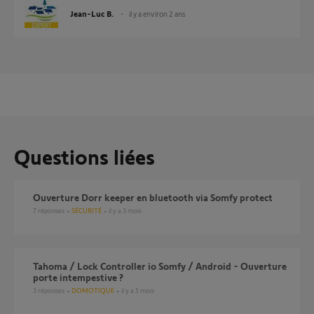
Jean-Luc B.
il y a environ 2 ans
Questions liées
Ouverture Dorr keeper en bluetooth via Somfy protect
7
réponses
SÉCURITÉ
il y a 3 mois
Tahoma / Lock Controller io Somfy / Android - Ouverture
porte intempestive ?
3
réponses
DOMOTIQUE
il y a 5 mois