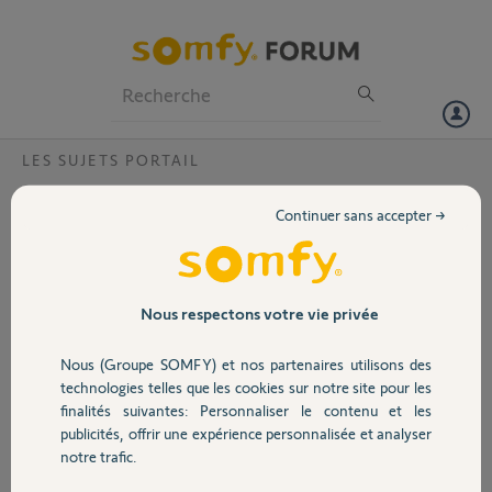
Particuliers
Professionnels
Forum
LES SUJETS PORTAIL
Volet
Ouverture avec mon téléphone
Continuer sans accepter →
Bonjour,
Portail
Je viens de faire poser un portail avec élixir 500 3 s II et
télécommande keigo Io. Comment pouvoir utiliser le home mini de
Garage
Nous respectons votre vie privée
mes véhicules ou mon tel pour faire fonctionner le portail
cordialement
Nous (Groupe SOMFY) et nos partenaires utilisons des
Sécurité
Merci,
technologies telles que les cookies sur notre site pour les
finalités suivantes: Personnaliser le contenu et les
publicités, offrir une expérience personnalisée et analyser
Patruck L.
Domotique
notre trafic.
il y a environ 2 ans
Participer au fil de discussion