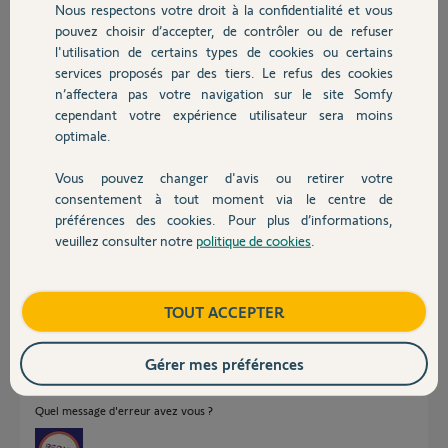
Nous respectons votre droit à la confidentialité et vous
Chauffage
Réponses
pouvez choisir d’accepter, de contrôler ou de refuser
l'utilisation de certains types de cookies ou certains
services proposés par des tiers. Le refus des cookies
Autres produits
Bonjour Virginie
n’affectera pas votre navigation sur le site Somfy
C'est quoi le smartphone et quel OS utilise t'il ?
cependant votre expérience utilisateur sera moins
optimale.
JACKY M.
il y a environ 2 ans
Vous pouvez changer d'avis ou retirer votre
Devis avec un pro
consentement à tout moment via le centre de
préférences des cookies. Pour plus d’informations,
veuillez consulter notre
politique de cookies
.
C'est un XIAOMI Redmi Note 13 avec ANDROID. L'appli s'est installée
Contact
mais impossible de connecter le Link malgré les manips vues sur
différentes vidéos.
Boutique
TOUT ACCEPTER
Virginie G.
il y a environ 2 ans
Gérer mes préférences
Quel message d'erreur avez vous ?