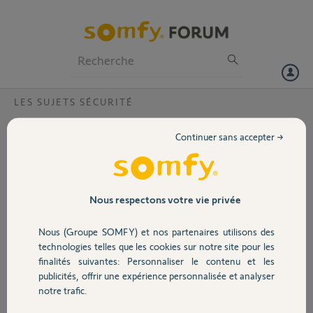
Particuliers
Professionnels
Forum
LES SUJETS SÉCURITÉ
Volet
Installer mon nouveau smartphone ?
Continuer sans accepter →
Bonjour,
Portail
Nous ne parvenons pas à installer l'alarme sur notre nouveau
smartphone. Nous avons tout essayé rien ne fonctionne
Garage
Nous respectons votre vie privée
Merci,
Nous (Groupe SOMFY) et nos partenaires utilisons des
Sécurité
Virginie G.
technologies telles que les cookies sur notre site pour les
il y a environ 2 ans
finalités suivantes: Personnaliser le contenu et les
Participer au fil de discussion
publicités, offrir une expérience personnalisée et analyser
Domotique
notre trafic.