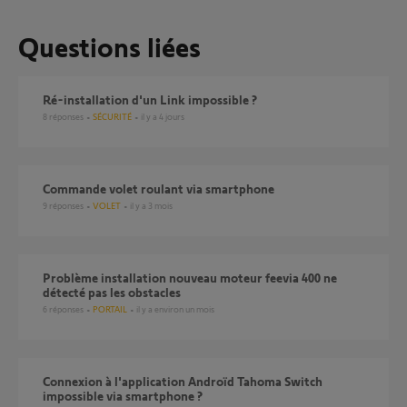
Questions liées
ré-installation d'un Link impossible ?
8
réponses
SÉCURITÉ
il y a 4 jours
Commande volet roulant via smartphone
9
réponses
VOLET
il y a 3 mois
Problème installation nouveau moteur feevia 400 ne
détecté pas les obstacles
6
réponses
PORTAIL
il y a environ un mois
Connexion à l'application Androïd Tahoma Switch
impossible via smartphone ?