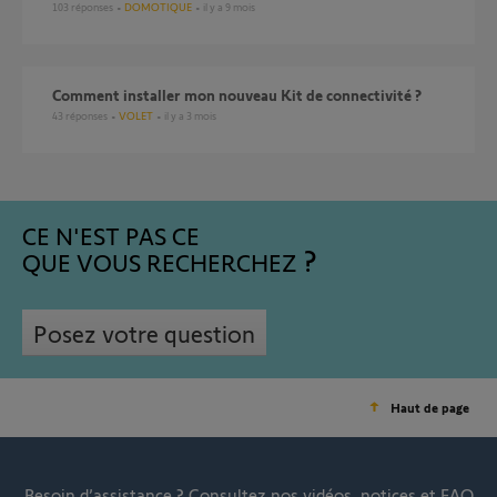
103
réponses
DOMOTIQUE
il y a 9 mois
Comment installer mon nouveau Kit de connectivité ?
43
réponses
VOLET
il y a 3 mois
CE N'EST PAS CE
QUE VOUS RECHERCHEZ
Posez votre question
Haut de page
Besoin d’assistance ?
Consultez nos vidéos, notices et FAQ