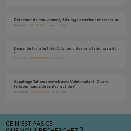
Detecteur de mouvement, éclairage exterieur et scenarios
15
réponses
DOMOTIQUE
il y a 9 mois
Demande transfert clé IO tahoma Box vers tahoma switch
?
7
réponses
DOMOTIQUE
il y a 20 jours
Appairage Tahoma switch avec Volet roulant IO sans
télécommande de centralisation ?
17
réponses
DOMOTIQUE
il y a 2 mois
CE N'EST PAS CE
QUE VOUS RECHERCHEZ