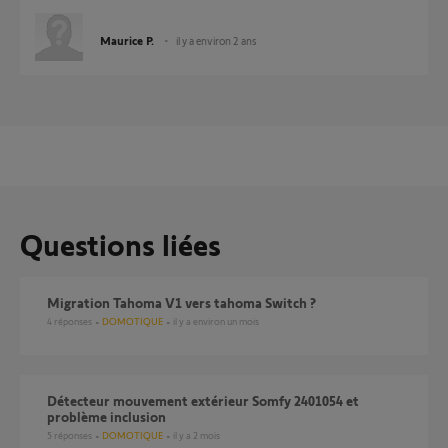
Maurice P.
il y a environ 2 ans
Questions liées
Migration Tahoma V1 vers tahoma Switch ?
4
réponses
DOMOTIQUE
il y a environ un mois
Détecteur mouvement extérieur Somfy 2401054 et
problème inclusion
5
réponses
DOMOTIQUE
il y a 2 mois