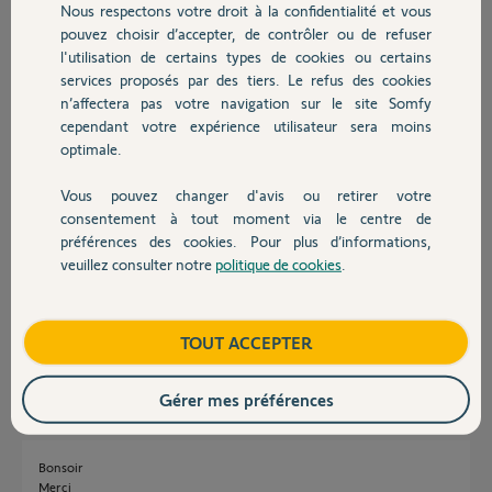
Nous respectons votre droit à la confidentialité et vous
Chauffage
il y a environ 2 ans
pouvez choisir d’accepter, de contrôler ou de refuser
Participer au fil de discussion
l'utilisation de certains types de cookies ou certains
services proposés par des tiers. Le refus des cookies
Autres produits
n’affectera pas votre navigation sur le site Somfy
cependant votre expérience utilisateur sera moins
Réponses
optimale.
Vous pouvez changer d'avis ou retirer votre
Devis avec un pro
Bonjour Maurice.
consentement à tout moment via le centre de
La switch est une box domotique.
préférences des cookies. Pour plus d’informations,
Elle ne permet pas de constituer un système d'alarme car elle n'a pas de
veuillez consulter notre
politique de cookies
.
batterie de sauvegarde.
Contact
Le détecteur d'ouverture IO avec retour d'état permet par exemple de
savoir si la porte du congélateur est restée ouverte.
Boutique
TOUT ACCEPTER
JACKY M.
il y a environ 2 ans
Gérer mes préférences
Bonsoir
Merci