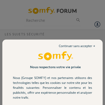
Particuliers
Professionnels
Forum
LES SUJETS SÉCURITÉ
Volet
Détecteur mouvement IO et Tahoma
Continuer sans accepter →
switch
Portail
Bonjour.
En cours d'étude pour installer une alarme maison.
Garage
Quel est l'utilisation de ce détecteur de mouvement IO (et
Nous respectons votre vie privée
d'ouverture IO) avec une switch si aucune sirène n'est compatible?
Ce qui voudrait dire qu'il n'est pas possible de constituer une alarme
Nous (Groupe SOMFY) et nos partenaires utilisons des
Sécurité
avec la switch ?
technologies telles que les cookies sur notre site pour les
finalités suivantes: Personnaliser le contenu et les
J'ai cherché sur le forum mais je n'ai rien vu sur cette association.
publicités, offrir une expérience personnalisée et analyser
Merci d'avance.
Domotique
notre trafic.
Maurice P.