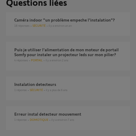
Questions liées
Caméra indoor "un problème empeche l'instalation"?
18
réponses
SÉCURITÉ
il y a environ un an
puis je utiliser l'alimentation de mon moteur de portail
Somfy pour instaler un projecteur leds sur mon pilier?
4
réponses
PORTAIL
il y a environ 2 ans
instalation detecteurs
1
réponse
SÉCURITÉ
il y a plus de 6 ans
Erreur instal detecteur mouvement
1
réponse
DOMOTIQUE
il y a environ 7 ans