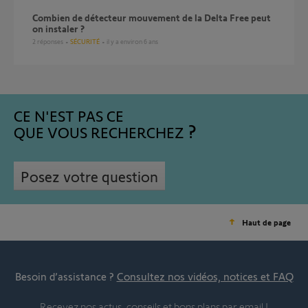
Combien de détecteur mouvement de la Delta Free peut
on instaler ?
2
réponses
SÉCURITÉ
il y a environ 6 ans
CE N'EST PAS CE
QUE VOUS RECHERCHEZ
Posez votre question
Haut de page
Besoin d’assistance ?
Consultez nos vidéos, notices et FAQ
Recevez nos actus, conseils et bons plans par email !