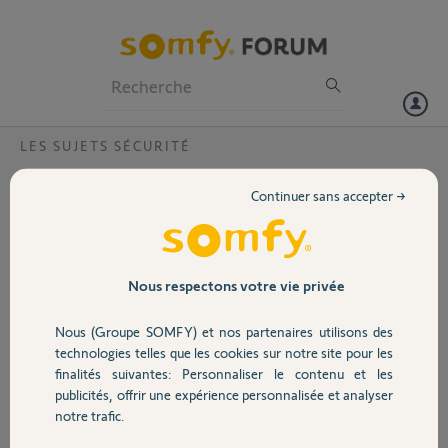
Particuliers
Professionnels
Forum
LES SUJETS SÉCURITÉ
Volet
instalation detecteur
Continuer sans accepter →
Bonjour,
Portail
J’aimerais protéger mon abri de jardin qui ce trouve a 20 mètres de la
centrale de mon alarme Protexiom
Garage
Nous respectons votre vie privée
Existe t’il une solution ?
Merci
Nous (Groupe SOMFY) et nos partenaires utilisons des
Sécurité
Merci,
technologies telles que les cookies sur notre site pour les
finalités suivantes: Personnaliser le contenu et les
publicités, offrir une expérience personnalisée et analyser
Fabrice
Domotique
notre trafic.
il y a environ 2 ans
Participer au fil de discussion