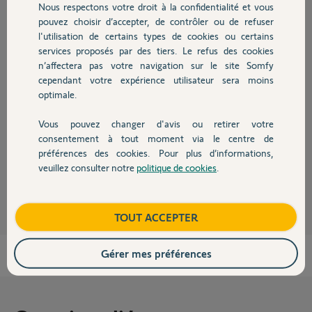
Nous respectons votre droit à la confidentialité et vous
Chauffage
pouvez choisir d’accepter, de contrôler ou de refuser
l'utilisation de certains types de cookies ou certains
Réponses
services proposés par des tiers. Le refus des cookies
Autres produits
n’affectera pas votre navigation sur le site Somfy
cependant votre expérience utilisateur sera moins
optimale.
Oui, ou plutôt il en existait une.....
Un détecteur d'ouverture classique convient, mais il n'existe plus.
Vous pouvez changer d'avis ou retirer votre
Tentez votre chance sur les sites d'annonces d'occaz.
Devis avec un pro
consentement à tout moment via le centre de
Bonne journée à vous.
préférences des cookies. Pour plus d’informations,
veuillez consulter notre
politique de cookies
.
Contact
Anonyme
il y a environ 2 ans
Boutique
TOUT ACCEPTER
Gérer mes préférences