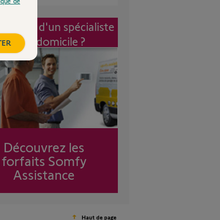
tique de
vention d'un spécialiste
à mon domicile ?
TER
Découvrez les
forfaits Somfy
Assistance
Haut de page