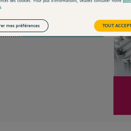
ences des cookies. Pour plus d’informations, veuillez consulter notre
poli
s
.
Inter
Posez votre question
CHEZ
er mes préférences
TOUT ACCEP