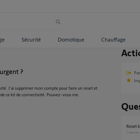
ge
Sécurité
Domotique
Chauffage
Acti
 urgent ?
Par
Im
ivité. J'ai supprimer mon compte pour faire un reset et
et de ce kit de connectivité. Pouvez-vous me.
Ques
Reset 
1
réponse