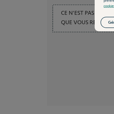
préfér
cookie
CE N'EST PAS CE
QUE VOUS RECHER
Gér