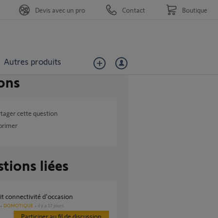
Devis avec un pro
Contact
Boutique
Autres produits
ons
tager cette question
primer
tions liées
kit connectivité d'occasion
DOMOTIQUE
il y a 17 jours
Participer au fil de discussion