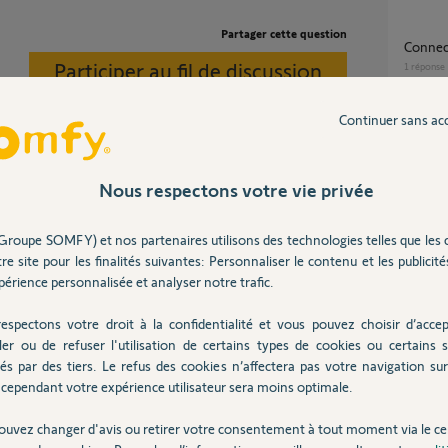
Partager cette question
Connec
Participer au fil de discussion
1
réponse
Continuer sans ac
Impossible de reconfigurer mon kit de
connect
7
réponse
Nous respectons votre vie privée
Groupe SOMFY) et nos partenaires utilisons des technologies telles que les 
Kit connectivité connexion impossible
re site pour les finalités suivantes: Personnaliser le contenu et les publicités
applica
érience personnalisée et analyser notre trafic.
7
réponse
espectons votre droit à la confidentialité et vous pouvez choisir d’accep
ler ou de refuser l'utilisation de certains types de cookies ou certains s
Panne 
 ans
és par des tiers. Le refus des cookies n’affectera pas votre navigation sur 
26
répons
cependant votre expérience utilisateur sera moins optimale.
ouvez changer d'avis ou retirer votre consentement à tout moment via le ce