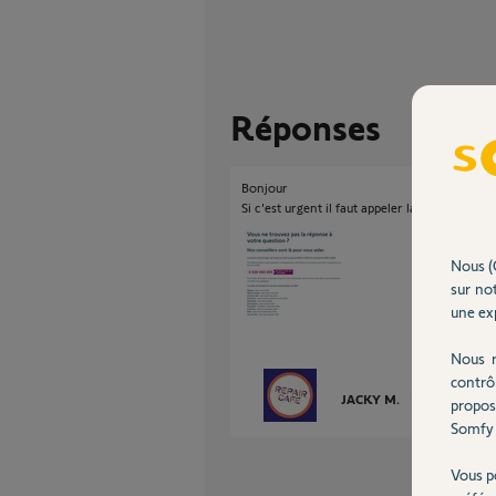
Réponses
Bonjour
Si c'est urgent il faut appeler la Hotline
Nous (
sur not
une exp
Nous r
contrô
JACKY M.
il y a environ 2
propos
Somfy 
Vous p