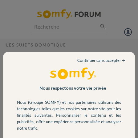
Particuliers
Professionnels
Forum
LES SUJETS DOMOTIQUE
Volet
Supprimer des équipement zwave
Continuer sans accepter →
Bonjour,
Portail
Après un déménagement j'ai besoin de supprimer tous mes (ex)
équipement zwave. Pas possible de le faire par l'interface merci de
votre aide !
Garage
Nous respectons votre vie privée
Merci,
Nous (Groupe SOMFY) et nos partenaires utilisons des
Sécurité
technologies telles que les cookies sur notre site pour les
stephane D.
finalités suivantes: Personnaliser le contenu et les
il y a environ 2 ans
publicités, offrir une expérience personnalisée et analyser
Domotique
notre trafic.