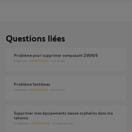
Questions liées
Problème pour supprimer composant ZWAVE
6
réponses
DOMOTIQUE
il y a 5 mois
Problème fantômes
6
réponses
DOMOTIQUE
il y a 6 mois
Supprimer mes équipements zwave orphelins dans ma
tahoma
14
réponses
DOMOTIQUE
il y a plus de 2 ans