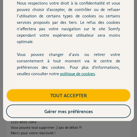
Réponses
Nous respectons votre droit à la confidentialité et vous
Chauffage
pouvez choisir d’accepter, de contrôler ou de refuser
l'utilisation de certains types de cookies ou certains
services proposés par des tiers. Le refus des cookies
Autres produits
Bonjour Stéphane
n’affectera pas votre navigation sur le site Somfy
En effet les équipements Zwave sont parfois difficile à supprimer d'un
cependant votre expérience utilisateur sera moins
TaHoma.
optimale.
Alors, laisser ici le pin du TaHoma et dans la mesure du possible,
renommez les matériels en "A supprimer 01, A supprimer 02, A
Vous pouvez changer d'avis ou retirer votre
Devis avec un pro
supprimer 03 ......."
consentement à tout moment via le centre de
Un Yellow supprimera pour vous ces appareils.
préférences des cookies. Pour plus d’informations,
veuillez consulter notre
politique de cookies
.
Bonne journée !
Contact
Jean-Luc B.
il y a environ 2 ans
Boutique
TOUT ACCEPTER
Gérer mes préférences
Bonsoir,
1215-6015-1042
Vous pouvez tout supprimer ;) pas de détail !!!
Merci pour votre réactivité !