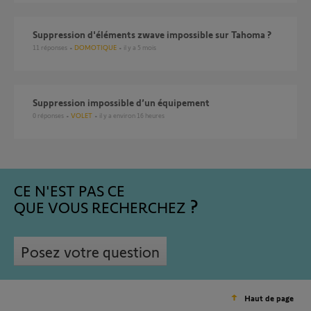
Suppression d'éléments zwave impossible sur Tahoma ?
11
réponses
DOMOTIQUE
il y a 5 mois
Suppression impossible d’un équipement
0
réponses
VOLET
il y a environ 16 heures
CE N'EST PAS CE
QUE VOUS RECHERCHEZ
Posez votre question
Haut de page