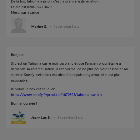
De la box tahoma a priori c'est la première génération.
Le pin est 0204 0241 3629
Merci par avance
Marine S.
il y a environ 2 ans
Bonjour
Si c'est un Tahoma carré noir ou blanc et que l'ancien propriétaire a
demandé sa réinitialisation, il est normal de ne plus pouvoir l'associer au
serveur Somfy: cette box est obsolète depuis longtemps et n'est plus
associable.
la nouvelle box est celle-ci:
https://www.somfy.fr/produits/1870595/tahoma-switch
Bonne journée !
Jean-Luc B.
il y a environ 2 ans