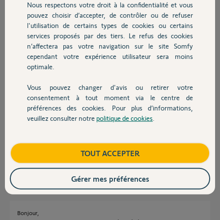
Nous respectons votre droit à la confidentialité et vous
Chauffage
Marine S.
pouvez choisir d’accepter, de contrôler ou de refuser
il y a environ 2 ans
l'utilisation de certains types de cookies ou certains
Participer au fil de discussion
services proposés par des tiers. Le refus des cookies
Autres produits
n’affectera pas votre navigation sur le site Somfy
cependant votre expérience utilisateur sera moins
optimale.
Réponses
Vous pouvez changer d'avis ou retirer votre
Devis avec un pro
consentement à tout moment via le centre de
Bonjour Marine
préférences des cookies. Pour plus d’informations,
un peu confus tout ça !
veuillez consulter notre
politique de cookies
.
Contact
De quoi parlez-vous ? Quel matériel ?
Si c'est un TaHoma, laissez ici son pin et attendez le passage d'un Yellow.
Bonne journée !
Boutique
TOUT ACCEPTER
Jean-Luc B.
il y a environ 2 ans
Gérer mes préférences
Bonjour,