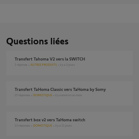
Questions liées
Transfert Tahoma V2 vers la SWITCH
1
réponse
AUTRES PRODUITS
il y a 3 jours
Transfert TaHoma Classic vers TaHoma by Somy
15
réponses
DOMOTIQUE
il y a environ un mois
Transfert box v2 vers TaHoma switch
13
réponses
DOMOTIQUE
il y a 11 jours