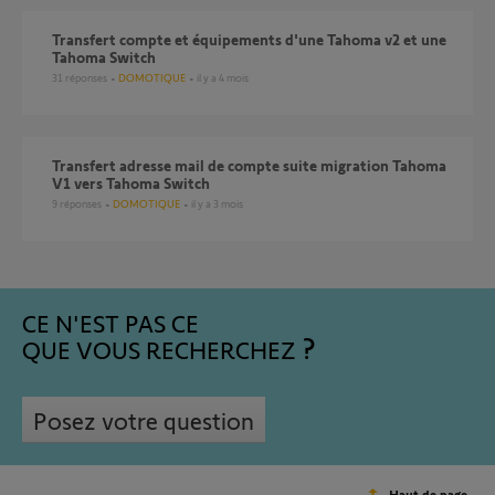
Transfert compte et équipements d'une Tahoma v2 et une
Tahoma Switch
31
réponses
DOMOTIQUE
il y a 4 mois
Transfert adresse mail de compte suite migration Tahoma
V1 vers Tahoma Switch
9
réponses
DOMOTIQUE
il y a 3 mois
CE N'EST PAS CE
QUE VOUS RECHERCHEZ
Posez votre question
Haut de page