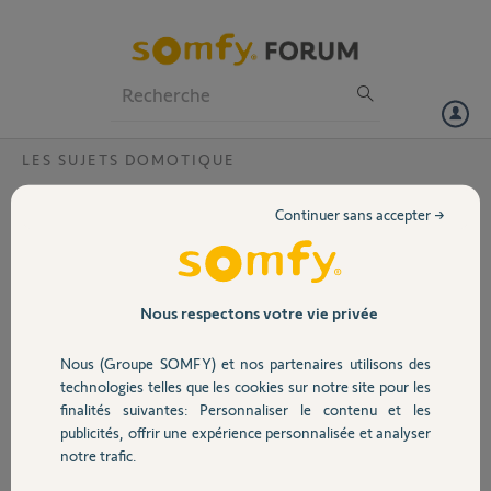
Particuliers
Professionnels
Forum
LES SUJETS DOMOTIQUE
Volet
Application qui ne fonctionne pas après un
Continuer sans accepter →
transfert de compte ?
Portail
Bonjour,
Nous avons déménagé et l'ancien propriétaire a fait le changement
Garage
Nous respectons votre vie privée
de compte pour nous qui a été effectué car je le retrouve sur mon
compte via mon ordinateur mais impossible de le retrouver sur nos
Nous (Groupe SOMFY) et nos partenaires utilisons des
téléphones via l'application le message étant qu'aucune box
Sécurité
technologies telles que les cookies sur notre site pour les
compatible n'est associé à cette adresse.
finalités suivantes: Personnaliser le contenu et les
Pouvez vous remédier au problème svp ?
publicités, offrir une expérience personnalisée et analyser
Domotique
notre trafic.
Merci,