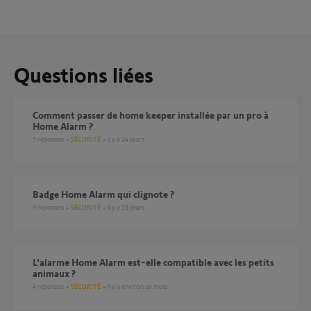
Questions liées
Comment passer de home keeper installée par un pro à
Home Alarm ?
5
réponses
SÉCURITÉ
il y a 24 jours
Badge Home Alarm qui clignote ?
9
réponses
SÉCURITÉ
il y a 13 jours
L'alarme Home Alarm est-elle compatible avec les petits
animaux ?
4
réponses
SÉCURITÉ
il y a environ un mois