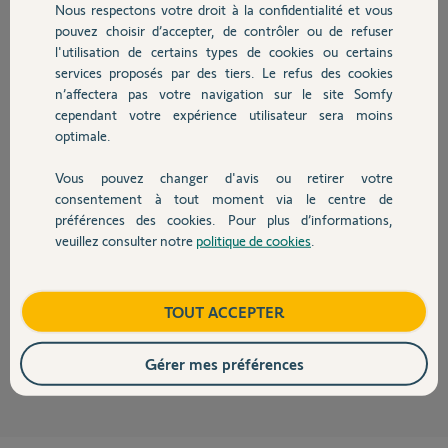
Nous respectons votre droit à la confidentialité et vous
Chauffage
pouvez choisir d’accepter, de contrôler ou de refuser
Réponses
l'utilisation de certains types de cookies ou certains
services proposés par des tiers. Le refus des cookies
Autres produits
n’affectera pas votre navigation sur le site Somfy
Bonjour Hervé
cependant votre expérience utilisateur sera moins
optimale.
Sur chaque détecteur vous pouvez choisir le comportement de la sirène
>> Déclenchement immédiat
>> Déclenchement après mise en garde avec une petite musique. Dans ce
Vous pouvez changer d'avis ou retirer votre
cas la sirène se déclenche ou bout 30s
Devis avec un pro
consentement à tout moment via le centre de
Somfy Protect/Mes équipements/ Sélectionner un détecteur >>
préférences des cookies. Pour plus d’informations,
Comportement de la sirène.
veuillez consulter notre
politique de cookies
.
Contact
Avez vous vérifier le fonctionnement des sirènes
Somfy Protect/M%es équipements/ Sirène >> Descendez dans l'écran et
cliquer sur test. Vous pourrez alors tester toutes les fonctions de la
sirène une a une.
Boutique
TOUT ACCEPTER
JACKY M.
il y a environ 2 ans
Gérer mes préférences