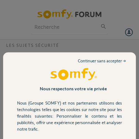
Particuliers
Professionnels
Forum
LES SUJETS SÉCURITÉ
Volet
Home Alarme?
Continuer sans accepter →
Bonjour, après installation de mon home alarme, j'ai effectué un test
Portail
de fonctionnement, aucune des 2 sirènes ne se déclenche, mais la
link émet une petite mélodie et les notifications d'alarme sont
transmises. Merci de me permettre d'identifier le problème.
Garage
Nous respectons votre vie privée
Merci,
Nous (Groupe SOMFY) et nos partenaires utilisons des
Sécurité
technologies telles que les cookies sur notre site pour les
Hervé T.
finalités suivantes: Personnaliser le contenu et les
il y a environ 2 ans
publicités, offrir une expérience personnalisée et analyser
Domotique
Participer au fil de discussion
notre trafic.