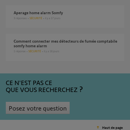
Aperage home alarm Somfy
3
réponses
SÉCURITÉ
il y a 17 jours
comment connecter mes détecteurs de fumée comptabile
somfy home alarm
1
réponse
SÉCURITÉ
il y a 18 jours
CE N'EST PAS CE
QUE VOUS RECHERCHEZ
Posez votre question
Haut de page