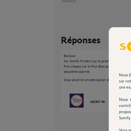
Réponses
Bonjour
Sur Somfy Protect sur le premier écran clique
Puis cliquez sur le Plus Bleu pour créer un no
deuxième alarme.
Nous (
Vous pourrez ensuite passer d'un site a l'autr
sur not
une exp
Nous r
JACKY M.
il y a environ 2
contrô
propos
Somfy 
Vous p