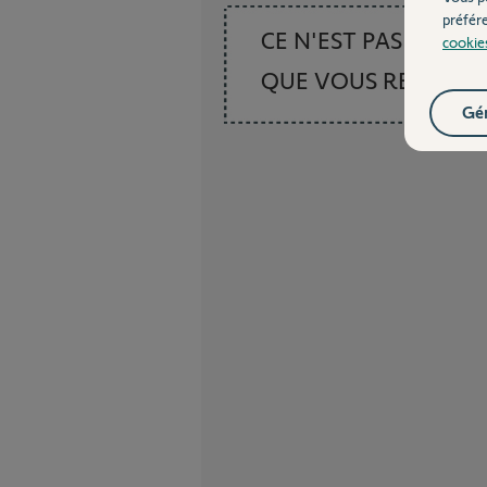
préfér
CE N'EST PAS CE
cookie
QUE VOUS RECHER
Gér