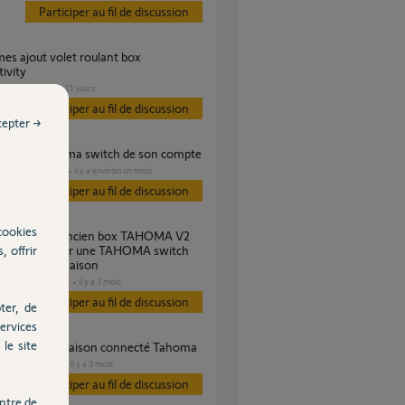
Participer au fil de discussion
ivity
VOLET
il y a 11 jours
s
Participer au fil de discussion
cepter →
imer une tahoma switch de son compte
DOMOTIQUE
il y a environ un mois
s
Participer au fil de discussion
cookies
, offrir
ouvoir installer une TAHOMA switch
ne nouvelle maison
DOMOTIQUE
il y a 3 mois
es
Participer au fil de discussion
ter, de
ervices
le site
tialisation de maison connecté Tahoma
DOMOTIQUE
il y a 3 mois
Participer au fil de discussion
ntre de