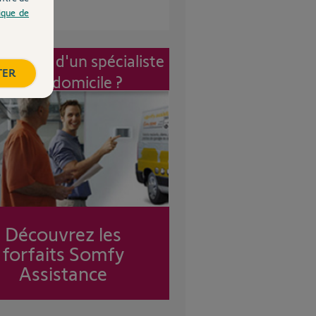
tique de
vention d'un spécialiste
TER
à mon domicile ?
Découvrez les
forfaits Somfy
Assistance