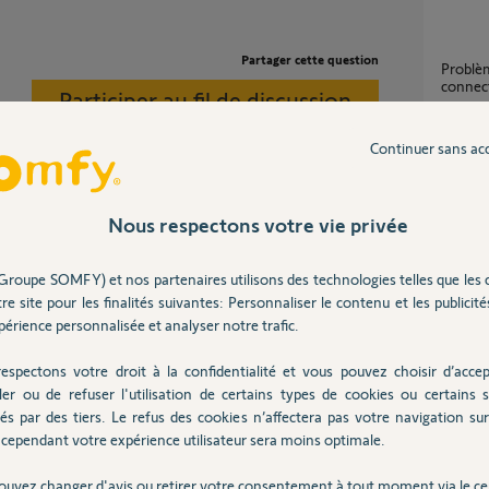
Partager cette question
Problèmes ajout volet roulant box
connect
Participer au fil de discussion
3
réponse
Continuer sans ac
suppr
2
réponse
Nous respectons votre vie privée
r sur le nom du site d'installation en haut
uveau site sur lequel vous installerez la
Groupe SOMFY) et nos partenaires utilisons des technologies telles que les 
Suppression d'une ancien box TAHOMA V2
e en cliquant sur le nom du site.
re site pour les finalités suivantes: Personnaliser le contenu et les publicités
pour p
dans u
érience personnalisée et analyser notre trafic.
48
répons
espectons votre droit à la confidentialité et vous pouvez choisir d’accep
 ans
ler ou de refuser l'utilisation de certains types de cookies ou certains s
és par des tiers. Le refus des cookies n’affectera pas votre navigation sur 
Réini
cependant votre expérience utilisateur sera moins optimale.
1
réponse
ouvez changer d'avis ou retirer votre consentement à tout moment via le ce