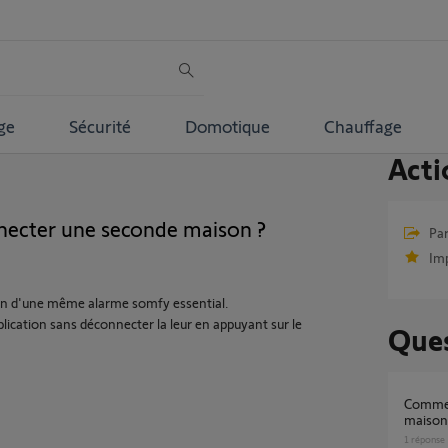
ge
Sécurité
Domotique
Chauffage
Acti
ecter une seconde maison ?
Par
Im
tion d'une même alarme somfy essential.
pplication sans déconnecter la leur en appuyant sur le
Ques
Comment ajouter une seconde tahoma,
maison 
1
réponse