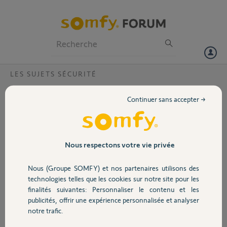
Particuliers
Professionnels
Forum
LES SUJETS SÉCURITÉ
Volet
Feebox POP + protexiom, ports ouverts
Continuer sans accepter →
pas d'accès à distance ?
Portail
Bonjour,
Paasé sur Freebox pop
Garage
depuis peu, j'ai parcouru
Nous respectons votre vie privée
la quasi totalité des Q/R
du forum, mais en vain.
Nous (Groupe SOMFY) et nos partenaires utilisons des
Sécurité
Accès par WIfi OK
technologies telles que les cookies sur notre site pour les
Accès extérieur
finalités suivantes: Personnaliser le contenu et les
impossible.
publicités, offrir une expérience personnalisée et analyser
Domotique
IP Full Stack demandée et obtenue
notre trafic.
Les ports 80 et 440 sont ouverts
Je peux me connecter en utilisant l'adresse de ma box à partir de mon