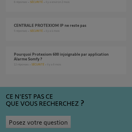
6
réponses
SÉCURITÉ
il y a environ 2 mois
CENTRALE PROTEXIOM IP ne reste pas
5
réponses
SÉCURITÉ
il y a 4 mois
Pourquoi Protexiom 600 injoignable par application
Alarme Somfy ?
12
réponses
SÉCURITÉ
il y a 6 mois
CE N'EST PAS CE
QUE VOUS RECHERCHEZ
Posez votre question