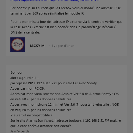
Par contre je suis surpris que la Freebox vous ai donné une adresse IP se
terminant par 209 après réinitialisé le module IP.
Pour la non mise a jour de l'adresse IP externe via la centrale vérifier que
la case Accès Externe est bien cochée dans le paramétrage Réseau /
DNS de la centrale.
JACKY M.
il y a plus d'un an
Bonjour
alors aujourd'hui...
j'ai repassé l'IP à 192.168.1.221 pour être OK avec Somfy
Accès par mon PC OK
Accès par mon vieux smatphone Asus et Ver 6.0 de Alarme Somfy : OK
en wifi, NOK par les données cellulaires
Accès avec mon Iphone 12 mini et Ver 5.6 (?) pourtant réinstallé : NOK
en wifi, NOK par les données cellulaires
Y aurait-il incompatibilité ?
Sur le site AlarmeSomfy.net, l'adresse toujours à 192.168.1.51 ??? malgré
que la case accès à distance soit cochée.
Je m'y perds