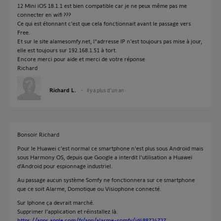
12 Mini iOS 18.1.1 est bien compatible car je ne peux même pas me
connecter en wifi ???
Ce qui est étonnant c'est que cela fonctionnait avant le passage vers
Free.
Et sur le site alamesomfy.net, l"adrresse IP n'est toujours pas mise à jour,
elle est toujours sur 192.168.1.51 à tort.
Encore merci pour aide et merci de votre réponse
Richard
Richard L.
il y a plus d'un an
Bonsoir Richard
Pour le Huawei c'est normal ce smartphone n'est plus sous Android mais
sous Harmony OS, depuis que Google a interdit l'utilisation a Huawei
d'Android pour espionnage industriel.
Au passage aucun système Somfy ne fonctionnera sur ce smartphone
que ce soit Alarme, Domotique ou Visiophone connecté.
Sur Iphone ça devrait marché.
Supprimer l'application et réinstallez là.
https://apps.apple.com/fr/app/alarme-somfy/id488724727