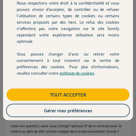
Nous respectons votre droit à la confidentialité et vous
Chauffage
smartphone !! mais pas avec l'appli Somfy ??!!
pouvez choisir d’accepter, de contrôler ou de refuser
Mon N° de série : 510853.
l'utilisation de certains types de cookies ou certains
Une idée ??
services proposés par des tiers. Le refus des cookies
Autres produits
Merci d'avance pour votre aide précieuse
n’affectera pas votre navigation sur le site Somfy
Merci,
cependant votre expérience utilisateur sera moins
optimale.
Richard L.
Vous pouvez changer d'avis ou retirer votre
il y a environ 2 ans
Devis avec un pro
consentement à tout moment via le centre de
Participer au fil de discussion
préférences des cookies. Pour plus d’informations,
veuillez consulter notre
politique de cookies
.
Contact
Réponses
Boutique
TOUT ACCEPTER
Bonjour Richard
Gérer mes préférences
Pourtant le paramétrage de votre box et de votre alarme est correct, la
preuve en image
Juste une question, avez vous changé l'adresse IP de la centrale pour la
mettre au delà de 200 comme indiqué dans la documentation Somfy ?