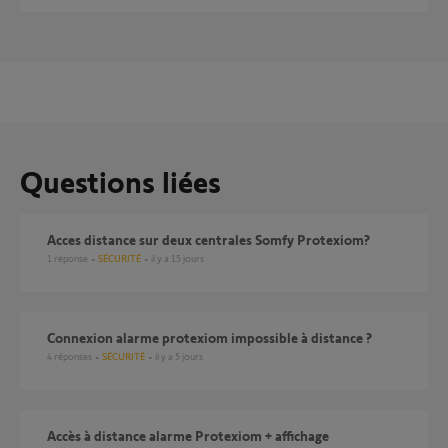
Questions liées
Acces distance sur deux centrales Somfy Protexiom?
1
réponse
SÉCURITÉ
il y a 15 jours
Connexion alarme protexiom impossible à distance ?
4
réponses
SÉCURITÉ
il y a 5 jours
Accès à distance alarme Protexiom + affichage