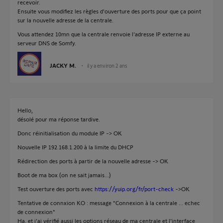
recevoir.
Ensuite vous modifiez les règles d'ouverture des ports pour que ça point
sur la nouvelle adresse de la centrale.
Vous attendez 10mn que la centrale renvoie l'adresse IP externe au
serveur DNS de Somfy.
JACKY M.
il y a environ 2 ans
Hello,
désolé pour ma réponse tardive.
Donc réinitialisation du module IP -> OK
Nouvelle IP 192.168.1.200 à la limite du DHCP
Rédirection des ports à partir de la nouvelle adresse -> OK
Boot de ma box (on ne sait jamais...)
Test ouverture des ports avec
https://yuip.org/fr/port-check
->OK
Tentative de connxion KO : message "Connexion à la centrale ... echec
de connexion"
Ha, et j'ai vérifié aussi les options réseau de ma centrale et l'interface