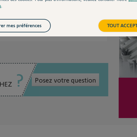
s
.
umera jamais.
Inter
er mes préférences
TOUT ACCEP
ans
Posez votre question
CHEZ