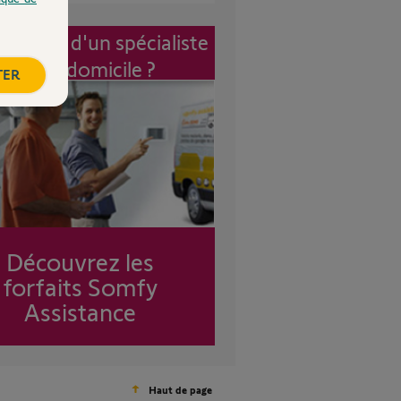
vention d'un spécialiste
à mon domicile ?
TER
Découvrez les
forfaits Somfy
Assistance
Haut de page