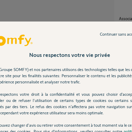
Association alarme/camera/door keeper sur
tahom
Partager cette question
5
réponse
Continuer sans ac
Participer au fil de discussion
prise 
Nous respectons votre vie privée
14
répons
Groupe SOMFY) et nos partenaires utilisons des technologies telles que les 
va et vient électrique.
re site pour les finalités suivantes: Personnaliser le contenu et les publicités
possibilite de declencher une sirene
vous allez arrrêter la caméra.
exterie
érience personnalisée et analyser notre trafic.
6
réponse
espectons votre droit à la confidentialité et vous pouvez choisir d’accep
Le volet de la camera in-door se ferme mais
ler ou de refuser l'utilisation de certains types de cookies ou certains s
ne s'ou
 ans
és par des tiers. Le refus des cookies n’affectera pas votre navigation sur 
24
répons
cependant votre expérience utilisateur sera moins optimale.
ouvez changer d'avis ou retirer votre consentement à tout moment via le ce
ences des cookies. Pour plus d’informations, veuillez consulter notre
poli