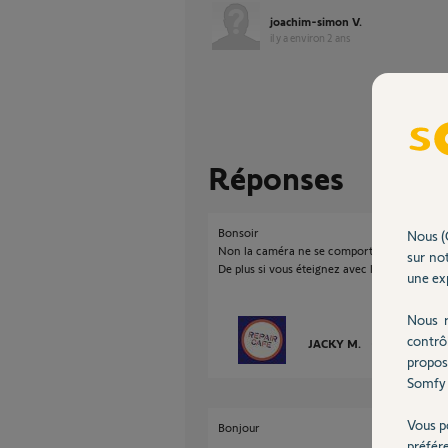
joachim-simon V.
il y a environ 2 ans
Réponses
Bonsoir
Nous (
Non la caméra ne se comporte pas comme un 
sur not
De plus si vous éteignez avec l'interrupteur 
une exp
Nous r
contrô
JACKY M.
il y a environ 2
propos
Somfy 
Vous p
Bonjour
préfér