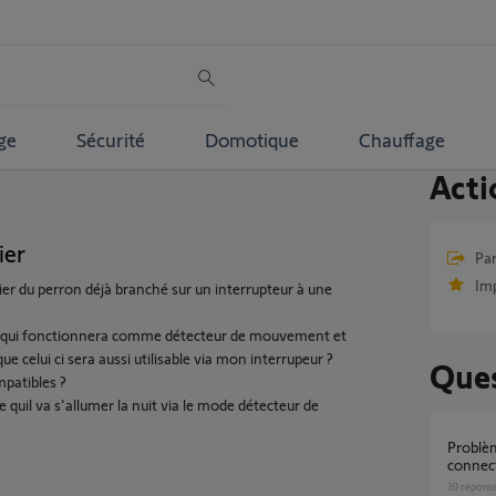
ge
Sécurité
Domotique
Chauffage
Acti
ier
Par
Im
er du perron déjà branché sur un interrupteur à une
oor qui fonctionnera comme détecteur de mouvement et
ue celui ci sera aussi utilisable via mon interrupeur ?
Ques
mpatibles ?
ce quil va s'allumer la nuit via le mode détecteur de
Problème d'installation de la serrure
connec
30
répons