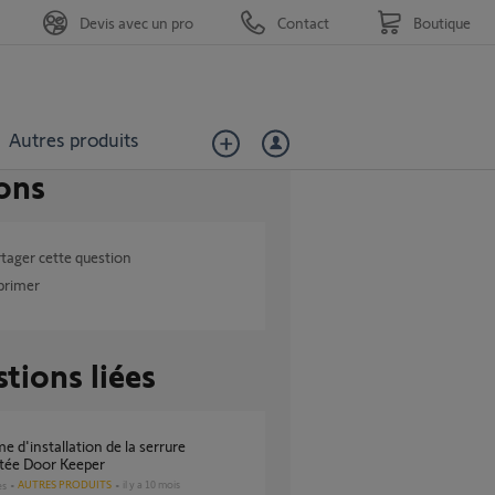
Devis avec un pro
Contact
Boutique
Autres produits
ons
tager cette question
primer
tions liées
tée Door Keeper
AUTRES PRODUITS
il y a 10 mois
es