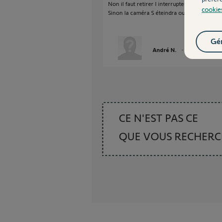
Non il faut retirer l interrupteur.
cookie
Sinon la caméra S éteindra ou la lampe s’all
Gér
André N.
il y a environ 2 
CE N'EST PAS CE
QUE VOUS RECHER