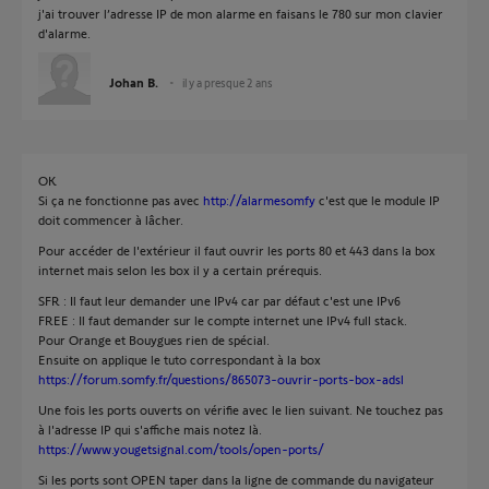
j'ai trouver l’adresse IP de mon alarme en faisans le 780 sur mon clavier
d'alarme.
Johan B.
il y a presque 2 ans
OK
Si ça ne fonctionne pas avec
http://alarmesomfy
c'est que le module IP
doit commencer à lâcher.
Pour accéder de l'extérieur il faut ouvrir les ports 80 et 443 dans la box
internet mais selon les box il y a certain prérequis.
SFR : Il faut leur demander une IPv4 car par défaut c'est une IPv6
FREE : Il faut demander sur le compte internet une IPv4 full stack.
Pour Orange et Bouygues rien de spécial.
Ensuite on applique le tuto correspondant à la box
https://forum.somfy.fr/questions/865073-ouvrir-ports-box-adsl
Une fois les ports ouverts on vérifie avec le lien suivant. Ne touchez pas
à l'adresse IP qui s'affiche mais notez là.
https://www.yougetsignal.com/tools/open-ports/
Si les ports sont OPEN taper dans la ligne de commande du navigateur