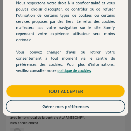
Nous respectons votre droit à la confidentialité et vous
Chauffage
pouvez choisir d’accepter, de contrôler ou de refuser
l'utilisation de certains types de cookies ou certains
Réponses
services proposés par des tiers. Le refus des cookies
Autres produits
n’affectera pas votre navigation sur le site Somfy
cependant votre expérience utilisateur sera moins
Bonjour Benoit
optimale.
Le compte Somfy ne sert qu'a avoir un nom de domaine à la place de
l'adresse IP de votre box internet.
Vous pouvez changer d'avis ou retirer votre
Devis avec un pro
Pouvez vous vous connecter en local en cliquant sur le lien suivant
consentement à tout moment via le centre de
http://alarmesomfy
préférences des cookies. Pour plus d’informations,
veuillez consulter notre
politique de cookies
.
Contact
JACKY M.
il y a environ 2 ans
Boutique
TOUT ACCEPTER
Bonsoir et Merci Jacky,
Gérer mes préférences
Non je n’arrive pas à me connecter en local sur le
http://alarmesomfy/
Néanmoins j’arrive à me connecter en local via l’appli Somfy Alarme
avec le nom local de la centrale ALARMESOMFY.
Bien cordialement