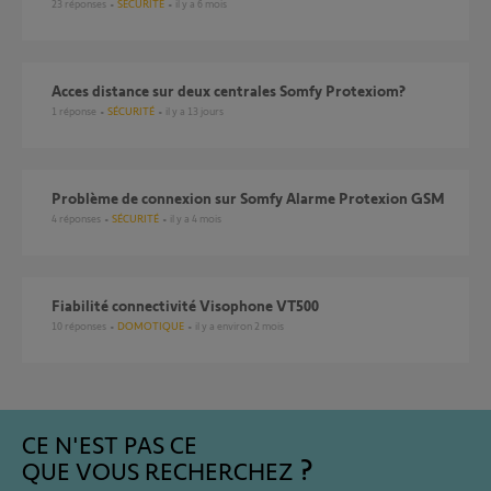
23
réponses
SÉCURITÉ
il y a 6 mois
Acces distance sur deux centrales Somfy Protexiom?
1
réponse
SÉCURITÉ
il y a 13 jours
problème de connexion sur Somfy Alarme Protexion GSM
4
réponses
SÉCURITÉ
il y a 4 mois
Fiabilité connectivité Visophone VT500
10
réponses
DOMOTIQUE
il y a environ 2 mois
CE N'EST PAS CE
QUE VOUS RECHERCHEZ