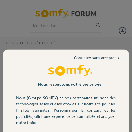
Particuliers
Professionnels
Forum
LES SUJETS SÉCURITÉ
Volet
Probleme connection à distance
Continuer sans accepter →
Bonjour,
Portail
Je n'ai plus accès à distance à mon alarme Protexial. Il semble que
mon compte xxxxx.alarmesomfy.net ne soit plus accessible.
Au regard des réponses vues sur le forum pourriez vous svp faire le
Garage
Nous respectons votre vie privée
nécessaire et m'indiquer la marche à suivre ?
N° de ma centrale: 591497
Nous (Groupe SOMFY) et nos partenaires utilisons des
Merci par avance.
Sécurité
technologies telles que les cookies sur notre site pour les
finalités suivantes: Personnaliser le contenu et les
Benoit L.
publicités, offrir une expérience personnalisée et analyser
Domotique
il y a environ 2 ans
notre trafic.
Participer au fil de discussion