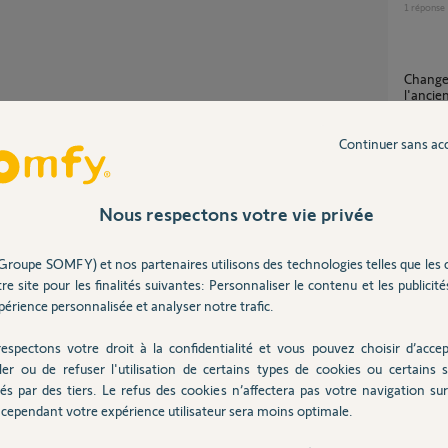
1
réponse
Changement de compte TaHoma V2 entre
l'ancie
75
répons
Partager cette question
Continuer sans ac
Participer au fil de discussion
Desactiver l'ancien proprietaire alarme
Protexi
Nous respectons votre vie privée
10
répons
Groupe SOMFY) et nos partenaires utilisons des technologies telles que les 
re site pour les finalités suivantes: Personnaliser le contenu et les publicités
ide
Dissocier le compte de l'ancien propriétaire
érience personnalisée et analyser notre trafic.
de la t
 de contacter l'ancien propriétaire pour avoir
4
réponse
 propriétaire vous a remis la facture d'origine
espectons votre droit à la confidentialité et vous pouvez choisir d’accep
ler ou de refuser l'utilisation de certains types de cookies ou certains s
és par des tiers. Le refus des cookies n’affectera pas votre navigation sur 
Dissoc
cependant votre expérience utilisateur sera moins optimale.
4
réponse
 ans