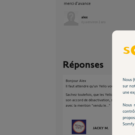
merci d'avance
alex
il y a environ 2 ans
Réponses
Nous (
Bonjour Alex
sur not
Il faut attendre qu'un Yello vous vienne en a
une exp
Sachez toutefois, que les Yellos vont essayer
son accord de désactivation, sauf si l'ancien
Nous r
avec la mention "vendu le..."
contrô
propos
Somfy 
JACKY M.
il y a environ 2