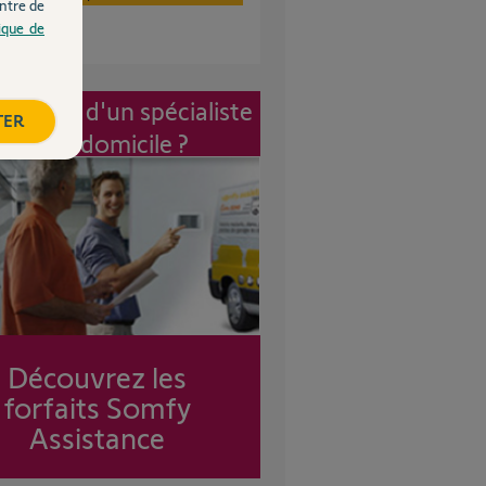
ntre de
tique de
vention d'un spécialiste
TER
à mon domicile ?
Découvrez les
forfaits Somfy
Assistance