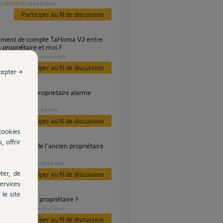
SÉCURITÉ
il y a 20 jours
Participer au fil de discussion
n propriétaire et moi ?
DOMOTIQUE
il y a 3 mois
es
Participer au fil de discussion
cepter →
al
SÉCURITÉ
il y a 4 mois
es
Participer au fil de discussion
cookies
, offrir
ahoma switch
DOMOTIQUE
il y a 2 mois
s
ter, de
Participer au fil de discussion
ervices
le site
ier box ancien propriétaire ?
DOMOTIQUE
il y a 5 jours
s
Participer au fil de discussion