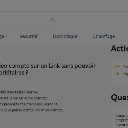
ge
Sécurité
Domotique
Chauffage
Acti
en compte sur un Link sans pouvoir
Par
riétaires ?
Im
le d'installer l'alarme.
Ques
à installé sur un autre compte".
ens propriétaires malheureusement.
our que je puisse configurer mon compte.
Bonjour, Link lié au compte de l'ancien
proprié
dissoci