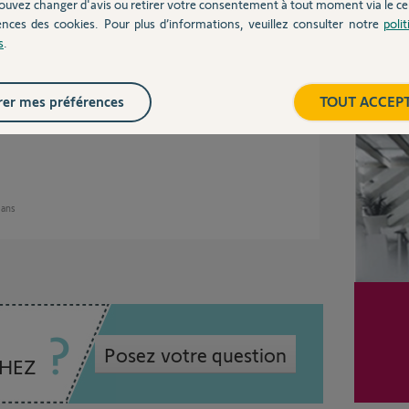
ouvez changer d'avis ou retirer votre consentement à tout moment via le ce
ences des cookies. Pour plus d’informations, veuillez consulter notre
poli
s
.
it installable et exploitable. Dans ce cas-là,
Inter
pour qu'il supprime le Link/la caméra depuis
er mes préférences
TOUT ACCEP
rra effectuer cette manipulation.
2 ans
Posez votre question
CHEZ