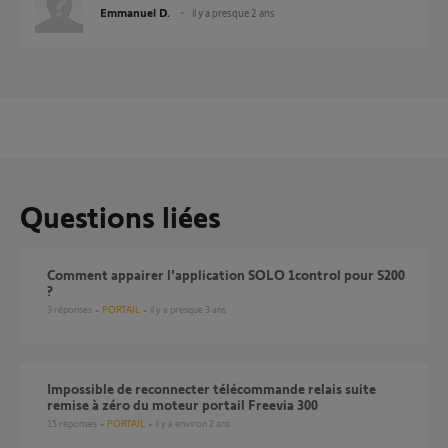
Emmanuel D.
il y a presque 2 ans
Questions liées
comment appairer l'application SOLO 1control pour S200
?
3
réponses
PORTAIL
il y a presque 3 ans
Impossible de reconnecter télécommande relais suite
remise à zéro du moteur portail Freevia 300
15
réponses
PORTAIL
il y a environ 2 ans