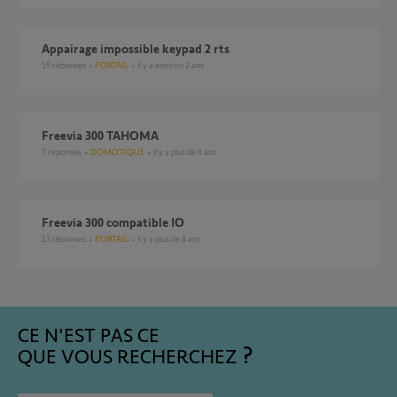
appairage impossible keypad 2 rts
19
réponses
PORTAIL
il y a environ 2 ans
Freevia 300 TAHOMA
7
réponses
DOMOTIQUE
il y a plus de 6 ans
freevia 300 compatible IO
13
réponses
PORTAIL
il y a plus de 8 ans
CE N'EST PAS CE
QUE VOUS RECHERCHEZ