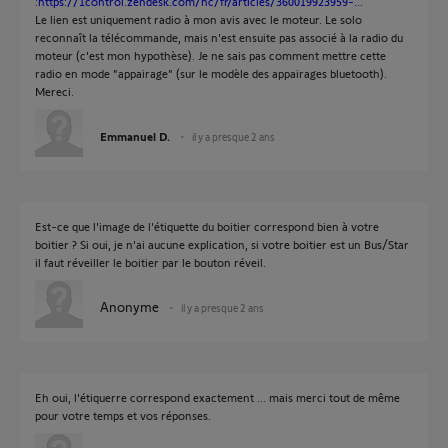
:
https://1control.zendesk.com/hc/fr/articles/360019923959-...
Le lien est uniquement radio à mon avis avec le moteur. Le solo
reconnaît la télécommande, mais n'est ensuite pas associé à la radio du
moteur (c'est mon hypothèse). Je ne sais pas comment mettre cette
radio en mode "appairage" (sur le modèle des appairages bluetooth).
Mereci.
Emmanuel D.
il y a presque 2 ans
Est-ce que l'image de l'étiquette du boitier correspond bien à votre
boitier ? Si oui, je n'ai aucune explication, si votre boitier est un Bus/Star
il faut réveiller le boitier par le bouton réveil.
Anonyme
il y a presque 2 ans
Eh oui, l'étiquerre correspond exactement ... mais merci tout de même
pour votre temps et vos réponses.