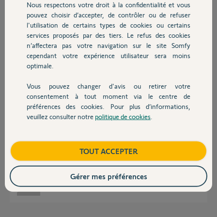
Nous respectons votre droit à la confidentialité et vous
Chauffage
Emmanuel D.
pouvez choisir d’accepter, de contrôler ou de refuser
il y a presque 2 ans
l'utilisation de certains types de cookies ou certains
Participer au fil de discussion
services proposés par des tiers. Le refus des cookies
Autres produits
n’affectera pas votre navigation sur le site Somfy
cependant votre expérience utilisateur sera moins
optimale.
Réponses
Vous pouvez changer d'avis ou retirer votre
Devis avec un pro
consentement à tout moment via le centre de
C'est quoi ce solo ?
préférences des cookies. Pour plus d’informations,
Il n'y a aucune chance que la TC RTS du portail puisse s'affecter sur cet
veuillez consulter notre
politique de cookies
.
appareil non Somfy. Le RTS est un protocole propriétaire Somfy en
Contact
433.42MHz.
Attention à raccorder un appareil non Somfy sur votre moteur, vous
Boutique
TOUT ACCEPTER
supprimez de plein tous recours garantie le cas échéans.
Bonne journée à vous.
Gérer mes préférences
Anonyme
il y a presque 2 ans