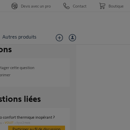
Devis avec un pro
Contact
Boutique
Autres produits
ons
tager cette question
primer
tions liées
io confort thermique inopérant ?
VOLET
il y a 2 mois
es
Participer au fil de discussion