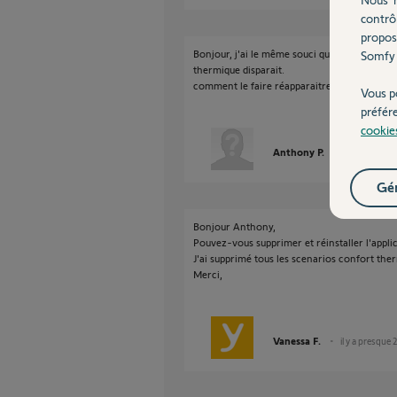
contrô
propos
Bonjour, j'ai le même souci que Jean-chris
Somfy 
thermique disparait.
comment le faire réapparaitre?
Vous p
préfér
cookie
Anthony P.
il y a presque
Gér
Bonjour Anthony,
Pouvez-vous supprimer et réinstaller l'appli
J'ai supprimé tous les scenarios confort the
Merci,
Vanessa F.
il y a presque 