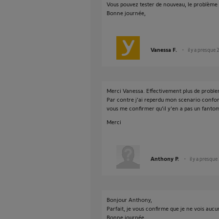
Vous pouvez tester de nouveau, le problème d
Bonne journée,
Vanessa F.
il y a presque 
Merci Vanessa. Effectivement plus de proble
Par contre j'ai reperdu mon scenario confor
vous me confirmer qu'il y'en a pas un fanto
Merci
Anthony P.
il y a presque
Bonjour Anthony,
Parfait, je vous confirme que je ne vois auc
Bonne journée,