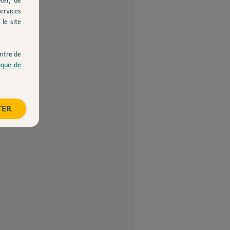
ervices
le site
ntre de
tique de
TER