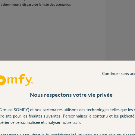
 thermique a disparu de la liste des scénarios
 ans
Continuer sans ac
Nous respectons votre vie privée
upprimer les scénarios Confort Thermique.
Groupe SOMFY) et nos partenaires utilisons des technologies telles que les 
re site pour les finalités suivantes: Personnaliser le contenu et les publicités
érience personnalisée et analyser notre trafic.
2 ans
espectons votre droit à la confidentialité et vous pouvez choisir d’accep