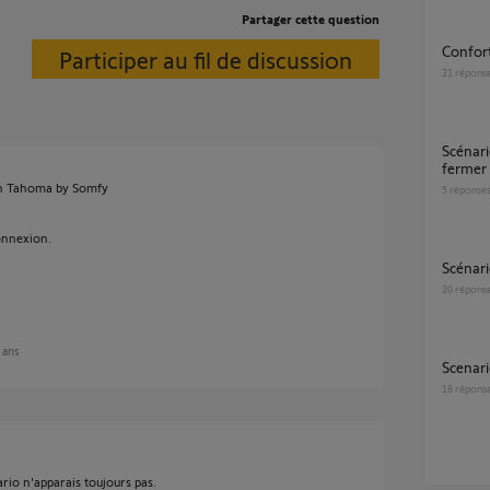
Partager cette question
Confo
Participer au fil de discussion
21
répons
Scénario confort thermique mode été :
fermer 
ion Tahoma by Somfy
5
réponse
connexion.
Scéna
20
répons
2 ans
Scenar
18
répons
rio n'apparais toujours pas.