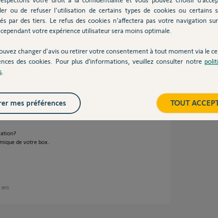
ler ou de refuser l'utilisation de certains types de cookies ou certains s
és par des tiers. Le refus des cookies n’affectera pas votre navigation sur 
tophe. Régulièrement mon scénario confort
cependant votre expérience utilisateur sera moins optimale.
ouvez changer d'avis ou retirer votre consentement à tout moment via le ce
ences des cookies. Pour plus d’informations, veuillez consulter notre
poli
s
.
 2 ans
er mes préférences
TOUT ACCEP
cation?
rmique de votre box.
2 ans