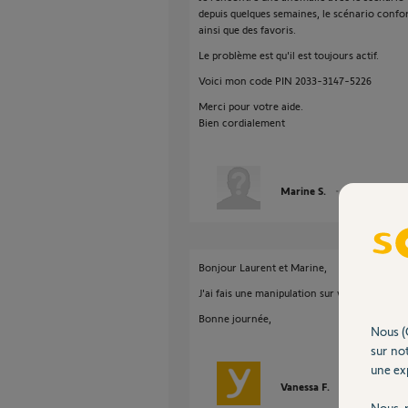
depuis quelques semaines, le scénario confort
ainsi que des favoris.
Le problème est qu'il est toujours actif.
Voici mon code PIN 2033-3147-5226
Merci pour votre aide.
Bien cordialement
Marine S.
il y a presque 2
Bonjour Laurent et Marine,
J'ai fais une manipulation sur vos boxs et s
Bonne journée,
Nous (
sur not
une exp
Vanessa F.
il y a presque 
Nous r