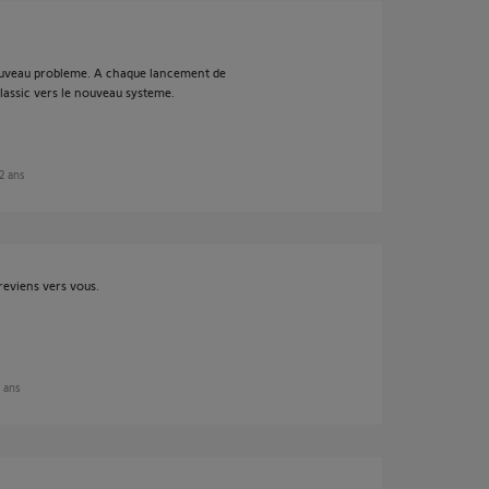
uveau probleme. A chaque lancement de
 classic vers le nouveau systeme.
 2 ans
reviens vers vous.
2 ans