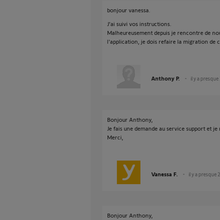
bonjour vanessa.
J'ai suivi vos instructions.
Malheureusement depuis je rencontre de no
l'application, je dois refaire la migration de
Anthony P.
il y a presque
Bonjour Anthony,
Je fais une demande au service support et je 
Merci,
Vanessa F.
il y a presque 
Bonjour Anthony,