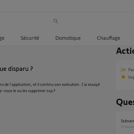
ge
Sécurité
Domotique
Chauffage
Acti
ue disparu ?
Par
Im
 de l'application, et il continu son exécution. J'ai essayé
ez-vous le ou les supprimer svp ?
Ques
Scénar
15
répons