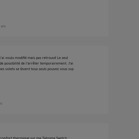
2 ans
'ai voulu modifié mais pas retrouvé Le seul
 possibilité de l'arrêter temporairement. J'ai
mes volets se lèvent tous seuls pouvez vous svp
ns
 confort thermique sur ma Tahoma Switch :