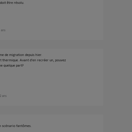
oit être résolu.
2 ans
me de migration depuis hier.
t thermique. Avant d'en recréer un, pouvez
me quelque part?
 2 ans
un scénario fantômes.