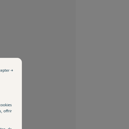
cepter →
cookies
, offrir
ter, de