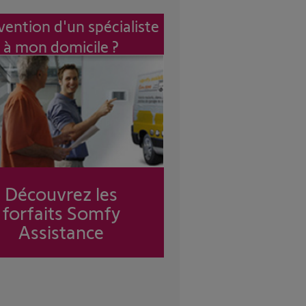
vention d'un spécialiste
à mon domicile ?
Découvrez les
forfaits Somfy
Assistance