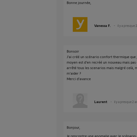
Bonne journée,
Vanessa F.
il y a presque 
Bonsoir
J'ai créé un scénario confort thermique que j
moyen est d'en recréé un nouveau mais pas de
arrêté tous les scenarios mais malgré celà, 
m'aider ?
Merci d'avance
Laurent
il y a presque 2 a
Bonjour,
Je rencontre une anomalie avec le scénario