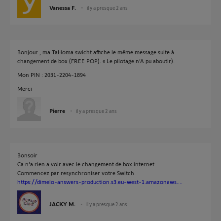
Vanessa F.
il y a presque 2 ans
Bonjour , ma TaHoma swicht affiche le même message suite à
changement de box (FREE POP). « Le pilotage n’A pu aboutir).
Mon PIN : 2031-2204-1894
Merci
Pierre
il y a presque 2 ans
Bonsoir
Ca n'a rien a voir avec le changement de box internet.
Commencez par resynchroniser votre Switch
https://dimelo-answers-production.s3.eu-west-1.amazonaws....
JACKY M.
il y a presque 2 ans