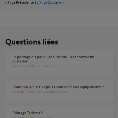
« Page Précédente
1
2
Page Suivante »
Questions liées
Le pilotage n'a pas pu aboutir car il a rencontré un
obstacle?
3
réponses
DOMOTIQUE
il y a 9 mois
Pourquoi je n'arrive plus a contrôler mes équipements ?
4
réponses
DOMOTIQUE
il y a environ un mois
Pilotage TaHoma ?
5
réponses
PORTAIL
il y a 3 mois