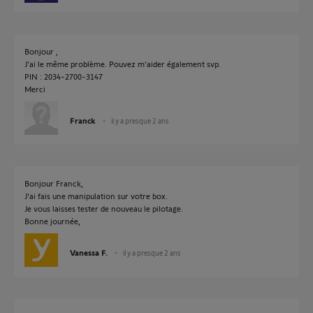
Bonjour ,
J’ai le même problème. Pouvez m’aider également svp.
PIN : 2034-2700-3147
Merci
Franck
il y a presque 2 ans
Bonjour Franck,
J'ai fais une manipulation sur votre box.
Je vous laisses tester de nouveau le pilotage.
Bonne journée,
Vanessa F.
il y a presque 2 ans