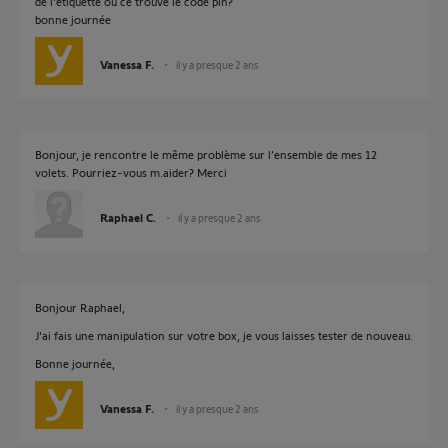
de l'etiquette ou ce trouve le code pin?
bonne journée
Vanessa F.
il y a presque 2 ans
Bonjour, je rencontre le même problème sur l’ensemble de mes 12
volets. Pourriez-vous m.aider? Merci
Raphael C.
il y a presque 2 ans
Bonjour Raphael,
J'ai fais une manipulation sur votre box, je vous laisses tester de nouveau.
Bonne journée,
Vanessa F.
il y a presque 2 ans