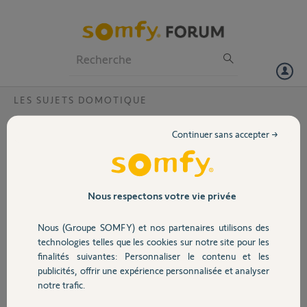
Particuliers
Professionnels
Forum
LES SUJETS DOMOTIQUE
Volet
Pilotage non abouti
Continuer sans accepter →
Bonjour,
Portail
Ma box connexoon ne répond plus et indique le message « le pilotage
n’a pu aboutir » . Numéro 0827-3136-7265
Garage
Nous respectons votre vie privée
Merci,
Nous (Groupe SOMFY) et nos partenaires utilisons des
Sécurité
Patrick P.
technologies telles que les cookies sur notre site pour les
il y a presque 2 ans
finalités suivantes: Personnaliser le contenu et les
Participer au fil de discussion
publicités, offrir une expérience personnalisée et analyser
Domotique
notre trafic.