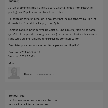
Bonjour,
J'ai un problème similaire, je suis parti 1 semaine et à mon retour, le
pilotage via l'application ne fonctionne plus.
J'ai tenté de faire un reset de la box internet, de ma tahoma rail Din, et
desinstaller /réinstaller l'appli, rien n'y fait.
Lorsque j'appuie pour activer un volet ou une lumière, rien ne se passe
(je n'ai même pas de message d'erreur) j'en ai cependant sur les vannes
radiateurs qui me remonte une erreur de communication.
Des pistes pour résoudre le problème par un gentil yello ?
Box pin : 2203-4772-6311
Version : 2024.6.5-13
Merci
Eric L.
il y a plus d'un an
Bonjour Eric,
J'ai fais une manipulation sur votre box.
Je vous invite à tester de nouveau.