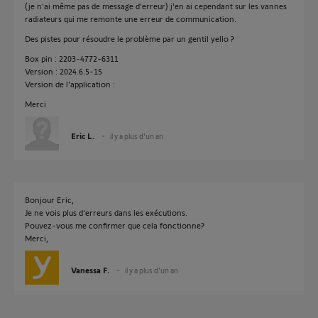
(je n'ai même pas de message d'erreur) j'en ai cependant sur les vannes
radiateurs qui me remonte une erreur de communication.
Des pistes pour résoudre le problème par un gentil yello ?
Box pin : 2203-4772-6311
Version : 2024.6.5-15
Version de l'application :
Merci
Eric L.
il y a plus d'un an
Bonjour Eric,
Je ne vois plus d'erreurs dans les exécutions.
Pouvez-vous me confirmer que cela fonctionne?
Merci,
Vanessa F.
il y a plus d'un an