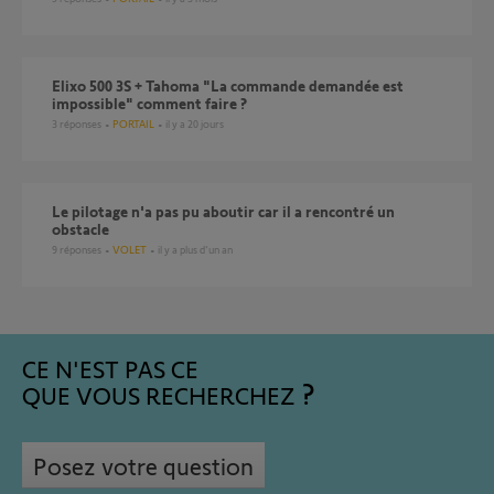
Elixo 500 3S + Tahoma "La commande demandée est
impossible" comment faire ?
3
réponses
PORTAIL
il y a 20 jours
Le pilotage n'a pas pu aboutir car il a rencontré un
obstacle
9
réponses
VOLET
il y a plus d'un an
CE N'EST PAS CE
QUE VOUS RECHERCHEZ
Posez votre question