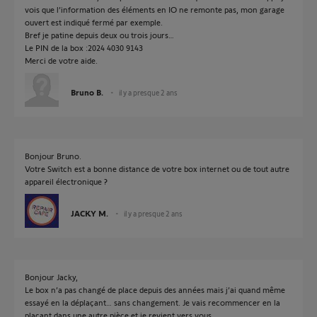
vois que l’information des éléments en IO ne remonte pas, mon garage
ouvert est indiqué fermé par exemple.
Bref je patine depuis deux ou trois jours…
Le PIN de la box :2024 4030 9143
Merci de votre aide.
Bruno B.
il y a presque 2 ans
Bonjour Bruno.
Votre Switch est a bonne distance de votre box internet ou de tout autre
appareil électronique ?
JACKY M.
il y a presque 2 ans
Bonjour Jacky,
Le box n’a pas changé de place depuis des années mais j’ai quand même
essayé en la déplaçant… sans changement. Je vais recommencer en la
plaçant dans une autre pièce et je revient vers vous…