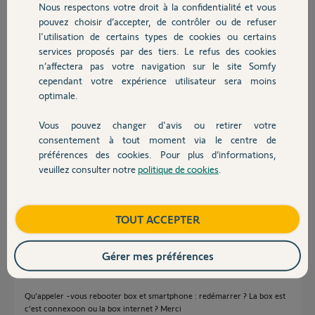
Nous respectons votre droit à la confidentialité et vous
Chauffage
Réponses
pouvez choisir d’accepter, de contrôler ou de refuser
l'utilisation de certains types de cookies ou certains
services proposés par des tiers. Le refus des cookies
Autres produits
Bonjour
n’affectera pas votre navigation sur le site Somfy
Commencez par rebootez votre box internet et votre smartphone.
cependant votre expérience utilisateur sera moins
optimale.
JACKY M.
il y a presque 2 ans
Vous pouvez changer d'avis ou retirer votre
Devis avec un pro
consentement à tout moment via le centre de
préférences des cookies. Pour plus d’informations,
veuillez consulter notre
politique de cookies
.
Bonsoir,
Contact
Une solution car j'ai le meme probleme
PIN : 2030-3283-5818
Boutique
TOUT ACCEPTER
Loic
il y a presque 2 ans
Gérer mes préférences
Qu’appeler -vous rebooter box et smartphone : redémarrer ? La box est
c’est connexoon ou la box internet ? Merci