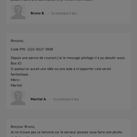
Bruno B.
il y a presque 2 ans
Bonjour,
Code PIN: 1222-8127-9938
Depuis une panne de courant j’ai le message pilotage n’a pu aboutir aussi.
Box IO.
Si quelqu’un aurait une idée ou une aide à m’apporter cela serait
fantastique.
Merci
Martial
Martial A.
il y a presque 2 ans
Bonjour Bruno,
Je ne trouve pas ce tahoma sur le serveur pouvez vous faire une photo