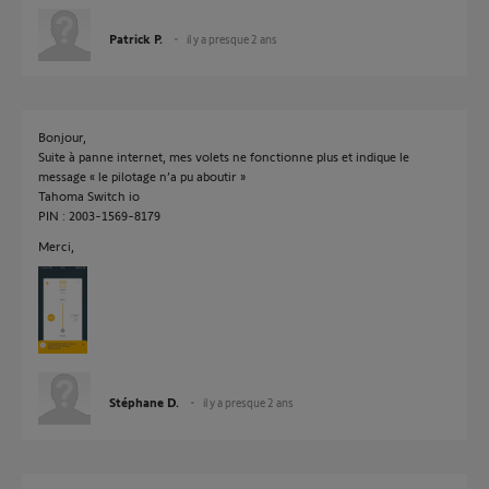
Patrick P.
il y a presque 2 ans
Bonjour,
Suite à panne internet, mes volets ne fonctionne plus et indique le
message « le pilotage n’a pu aboutir »
Tahoma Switch io
PIN : 2003-1569-8179
Merci,
Stéphane D.
il y a presque 2 ans