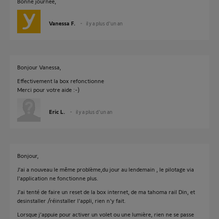
Bonne journée,
Vanessa F.
il y a plus d'un an
Bonjour Vanessa,
Effectivement la box refonctionne
Merci pour votre aide :-)
Eric L.
il y a plus d'un an
Bonjour,
J'ai a nouveau le même problème,du jour au lendemain , le pilotage via
l'application ne fonctionne plus.
J'ai tenté de faire un reset de la box internet, de ma tahoma rail Din, et
desinstaller /réinstaller l'appli, rien n'y fait.
Lorsque j'appuie pour activer un volet ou une lumière, rien ne se passe