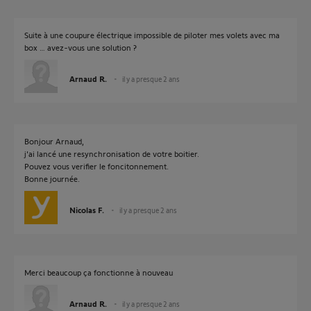
Suite à une coupure électrique impossible de piloter mes volets avec ma
box … avez-vous une solution ?
Arnaud R.
il y a presque 2 ans
Bonjour Arnaud,
j'ai lancé une resynchronisation de votre boitier.
Pouvez vous verifier le foncitonnement.
Bonne journée.
Nicolas F.
il y a presque 2 ans
Merci beaucoup ça fonctionne à nouveau
Arnaud R.
il y a presque 2 ans