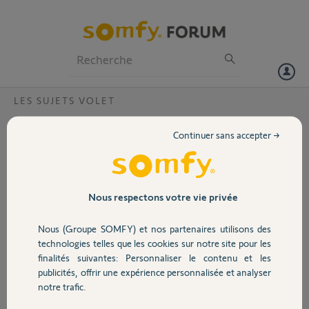
Particuliers
Professionnels
Forum
LES SUJETS VOLET
Volet
Volet roulant véranda
Continuer sans accepter →
Bonjour,
Portail
Nous avons récemment acheté une
maison qui dispose d'un volet
Garage
Nous respectons votre vie privée
roulant Somfy.
Nous (Groupe SOMFY) et nos partenaires utilisons des
Pour couvrir une véranda.
Sécurité
technologies telles que les cookies sur notre site pour les
Le volet est commandé via radio
finalités suivantes: Personnaliser le contenu et les
par la télécommande en photo.
publicités, offrir une expérience personnalisée et analyser
Domotique
notre trafic.
Nous rencontrons un problème lors
de l'appareillage lors delà coupure