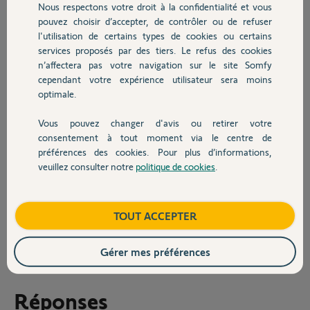
Nous respectons votre droit à la confidentialité et vous
Chauffage
électrique 2 secondes + 8 secondes ,
pouvez choisir d’accepter, de contrôler ou de refuser
2 secondes+ 8 secondes
l'utilisation de certains types de cookies ou certains
Le volet effectue ça manipulation ensuite nous restons appuyer
services proposés par des tiers. Le refus des cookies
Autres produits
derrière le bouton le télécommande.
n’affectera pas votre navigation sur le site Somfy
cependant votre expérience utilisateur sera moins
Le bouton rouge apparaît bien mais malheureusement rien ne se
optimale.
passe au niveau du volet.
Vous pouvez changer d'avis ou retirer votre
Avez-vous une idée d'où peut venir le problème ?
Devis avec un pro
consentement à tout moment via le centre de
préférences des cookies. Pour plus d’informations,
Merci,
veuillez consulter notre
politique de cookies
.
Contact
Cordialement
Paquito T.
Boutique
TOUT ACCEPTER
il y a presque 2 ans
Participer au fil de discussion
Gérer mes préférences
Réponses