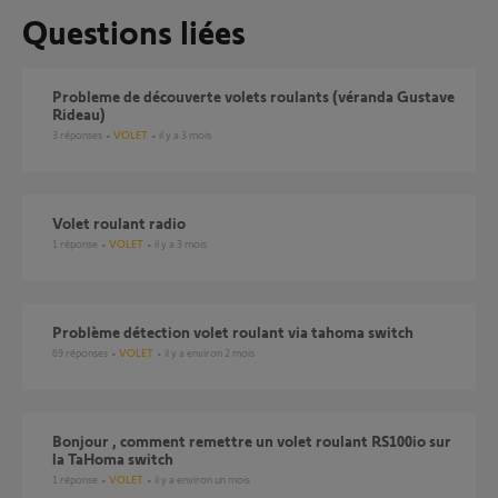
Questions liées
Probleme de découverte volets roulants (véranda Gustave
Rideau)
3
réponses
VOLET
il y a 3 mois
volet roulant radio
1
réponse
VOLET
il y a 3 mois
Problème détection volet roulant via tahoma switch
69
réponses
VOLET
il y a environ 2 mois
Bonjour , comment remettre un volet roulant RS100io sur
la TaHoma switch
1
réponse
VOLET
il y a environ un mois