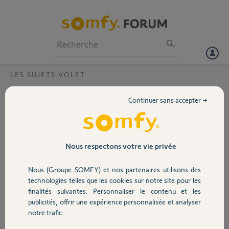
Particuliers
Professionnels
Forum
LES SUJETS VOLET
Volet
Déconnection continuelle pourquoi ?
Continuer sans accepter →
Bonjour,
Portail
Merci,
Garage
Nous respectons votre vie privée
Sylviane
il y a presque 2 ans
Nous (Groupe SOMFY) et nos partenaires utilisons des
Sécurité
Participer au fil de discussion
technologies telles que les cookies sur notre site pour les
finalités suivantes: Personnaliser le contenu et les
publicités, offrir une expérience personnalisée et analyser
Domotique
notre trafic.
Réponses