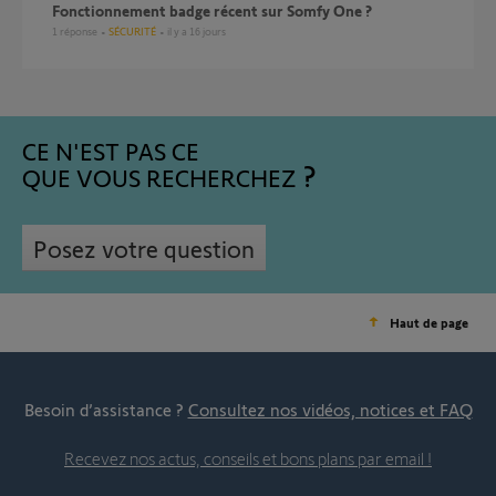
Fonctionnement badge récent sur Somfy One ?
1
réponse
SÉCURITÉ
il y a 16 jours
CE N'EST PAS CE
QUE VOUS RECHERCHEZ
Posez votre question
Haut de page
Besoin d’assistance ?
Consultez nos vidéos, notices et FAQ
Recevez nos actus, conseils et bons plans par email !