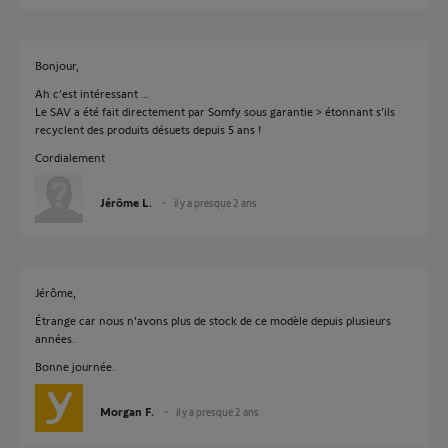
Bonjour,
Ah c’est intéressant …
Le SAV a été fait directement par Somfy sous garantie > étonnant s’ils
recyclent des produits désuets depuis 5 ans !
Cordialement
Jérôme L.
il y a presque 2 ans
Jérôme,
Étrange car nous n'avons plus de stock de ce modèle depuis plusieurs
années.
Bonne journée.
Morgan F.
il y a presque 2 ans