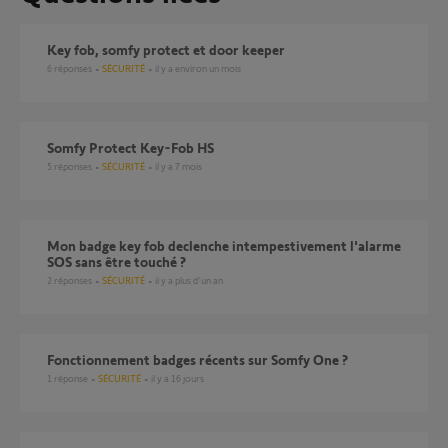
Key fob, somfy protect et door keeper
6
réponses
SÉCURITÉ
il y a environ un mois
Somfy Protect Key-Fob HS
5
réponses
SÉCURITÉ
il y a 7 mois
Mon badge key fob declenche intempestivement l'alarme
SOS sans être touché ?
2
réponses
SÉCURITÉ
il y a plus d'un an
Fonctionnement badges récents sur Somfy One ?
1
réponse
SÉCURITÉ
il y a 16 jours