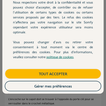
À présent nous mettons un bout de scotch pour le maintenir en place
Nous respectons votre droit à la confidentialité et vous
Chauffage
(très propre !).
pouvez choisir d’accepter, de contrôler ou de refuser
l'utilisation de certains types de cookies ou certains
Vos ingénieurs testent-ils les produits qu'ils conçoivent avant de les
services proposés par des tiers. Le refus des cookies
Autres produits
commercialiser ?
n’affectera pas votre navigation sur le site Somfy
cependant votre expérience utilisateur sera moins
Cordialement
optimale.
Jérôme L.
Vous pouvez changer d'avis ou retirer votre
il y a presque 2 ans
Devis avec un pro
consentement à tout moment via le centre de
Participer au fil de discussion
préférences des cookies. Pour plus d’informations,
veuillez consulter notre
politique de cookies
.
Contact
Réponses
Boutique
TOUT ACCEPTER
Bonjour
Gérer mes préférences
Sur le modèle sans vis, bien que ce ne soit pas évident, le capot a un sens
pour tenir fermer.
L'encoche sur le capot doit se trouver à l'opposée du porte clé pour se
verrouiller dans le crochet métallique.