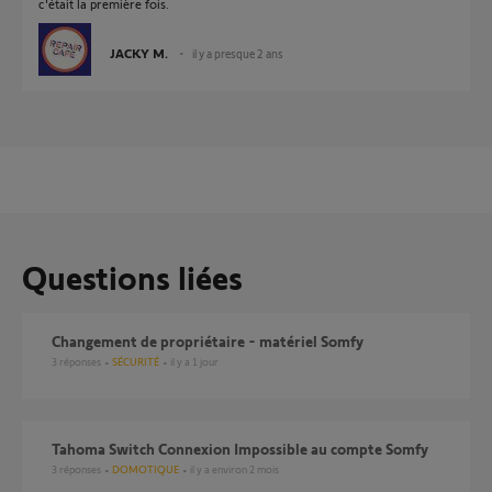
c'était la première fois.
JACKY M.
il y a presque 2 ans
Questions liées
Changement de propriétaire - matériel Somfy
3
réponses
SÉCURITÉ
il y a 1 jour
Tahoma Switch Connexion Impossible au compte Somfy
3
réponses
DOMOTIQUE
il y a environ 2 mois