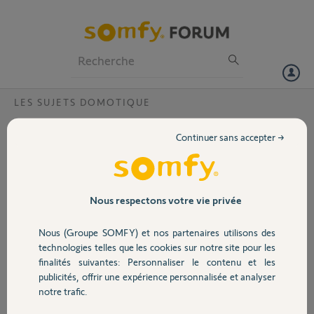
Particuliers
Professionnels
Forum
LES SUJETS DOMOTIQUE
Volet
changement de messagerie internet,
Continuer sans accepter →
comment changer ma connection Somfy?
Portail
Bonjour,
Ma Somfy Box etait enregistrée sur jean.bianchini@orange.fr. J'ai
Garage
quitté ce fournisseur depuis longtemps, et il semble qu'ils aient décidé
Nous respectons votre vie privée
de supprimer la boite que j'avais chez eux. Je souhaiterai donc passer
sur une nouvelle adresse : jc.bianchini@sfr.fr.
Nous (Groupe SOMFY) et nos partenaires utilisons des
Sécurité
Comment faire?
technologies telles que les cookies sur notre site pour les
Merci pour une prompte réponse
finalités suivantes: Personnaliser le contenu et les
Cordialement
publicités, offrir une expérience personnalisée et analyser
Domotique
JC Bianchini
notre trafic.
Merci,