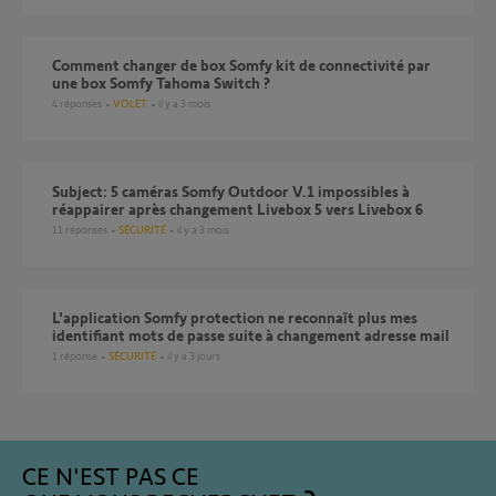
Comment changer de box Somfy kit de connectivité par
une box Somfy Tahoma Switch ?
4
réponses
VOLET
il y a 3 mois
Subject: 5 caméras Somfy Outdoor V.1 impossibles à
réappairer après changement Livebox 5 vers Livebox 6
11
réponses
SÉCURITÉ
il y a 3 mois
L'application Somfy protection ne reconnaît plus mes
identifiant mots de passe suite à changement adresse mail
1
réponse
SÉCURITÉ
il y a 3 jours
CE N'EST PAS CE