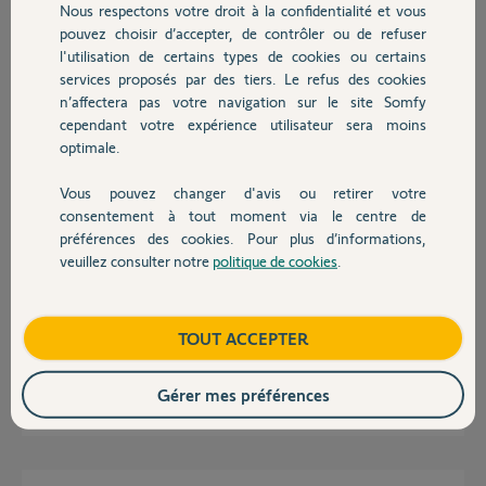
Nous respectons votre droit à la confidentialité et vous
Chauffage
pouvez choisir d’accepter, de contrôler ou de refuser
Jean B.
l'utilisation de certains types de cookies ou certains
il y a presque 2 ans
services proposés par des tiers. Le refus des cookies
Autres produits
Participer au fil de discussion
n’affectera pas votre navigation sur le site Somfy
cependant votre expérience utilisateur sera moins
optimale.
Réponses
Vous pouvez changer d'avis ou retirer votre
Devis avec un pro
consentement à tout moment via le centre de
préférences des cookies. Pour plus d’informations,
Bonsoir
veuillez consulter notre
politique de cookies
.
Il faut attendre la prise en charge par une Yello.
Contact
Par contre pour anticiper l'avenir, créer une adresse mail dans un
système indépendant, comme GMAIL.COM ou LAPOSTE.NET ou autre.
Boutique
TOUT ACCEPTER
Ca vous évitera tout ses problèmes à chaque changement d'opérateur.
Gérer mes préférences
JACKY M.
il y a presque 2 ans