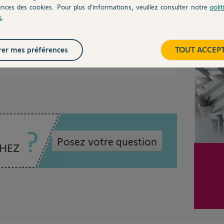
ences des cookies. Pour plus d’informations, veuillez consulter notre
poli
s
.
Inter
er mes préférences
TOUT ACCEP
ois
Posez votre question
CHEZ