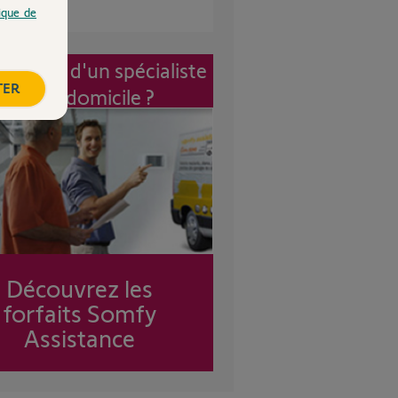
tique de
vention d'un spécialiste
TER
à mon domicile ?
Découvrez les
forfaits Somfy
Assistance