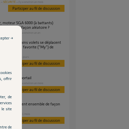
SÉCURITÉ
il y a environ un mois
s
Participer au fil de discussion
 tout seul de façon aléatoire ?
PORTAIL
il y a environ un an
es
cepter →
ers la position favorite ("My") de
 aléatoire ?
VOLET
il y a 6 jours
s
Participer au fil de discussion
cookies
me aléatoire portail
, offrir
PORTAIL
il y a environ un mois
es
Participer au fil de discussion
ter, de
ervices
re.
le site
VOLET
il y a 11 mois
s
Participer au fil de discussion
ntre de