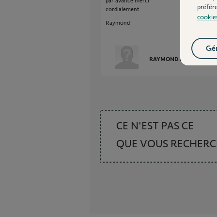
par avance merci
préfér
cordialement
cookie
Raymond
Gér
RAYMOND M.
il y a 9 m
CE N'EST PAS CE
QUE VOUS RECHER