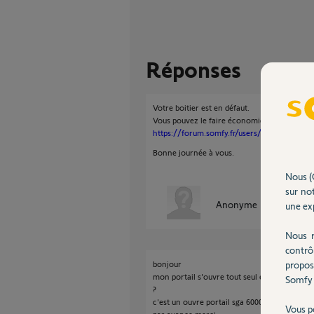
Réponses
Votre boitier est en défaut.
Vous pouvez le faire économiquement répare
https://forum.somfy.fr/users/6899912
Bonne journée à vous.
Nous (
sur not
Anonyme
une exp
il y a presque
Nous r
contrô
bonjour
propos
mon portail s'ouvre tout seul et de maniere al
Somfy 
?
c'est un ouvre portail sga 6000
Vous p