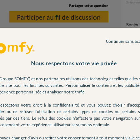
2
réponse
Partager cette question
Participer au fil de discussion
Bonjour, moteur SGA 6000 (à battants)
s'ouvre
20
répons
Continuer sans ac
RS100 Solar io : certains volets se déplacent
seuls v
r en envoyant un mail ici;
manière
Nous respectons votre vie privée
3
réponse
Groupe SOMFY) et nos partenaires utilisons des technologies telles que les 
Problè
re site pour les finalités suivantes: Personnaliser le contenu et les publicités
15
répons
érience personnalisée et analyser notre trafic.
 2 ans
espectons votre droit à la confidentialité et vous pouvez choisir d’accep
ler ou de refuser l'utilisation de certains types de cookies ou certains s
Volets qui fonctionnent ensemble de façon
aléatoi
és par des tiers. Le refus des cookies n’affectera pas votre navigation sur 
éatoire quelles seraient les causes de ces faits
cependant votre expérience utilisateur sera moins optimale.
2
réponse
ouvez changer d'avis ou retirer votre consentement à tout moment via le ce