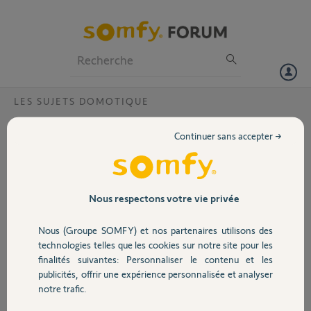
Particuliers
Professionnels
Forum
LES SUJETS DOMOTIQUE
Volet
Ouverture des volets non controlée à
Continuer sans accepter →
heures fixes
Portail
Bonjour,
J’ai recemment migré de l’ancienne appli tahoma vers la nouvelle.
Garage
Depuis (meme si la liaison de cause à effet n’est pas certaine à 100%),
Nous respectons votre vie privée
à heure fixe et quotidiennement (5h03, 14h53 et 21h53), certains de
mes volets s’ouvrent ou se ferment. Je n’ai aucun agenda ni scenario
Nous (Groupe SOMFY) et nos partenaires utilisons des
Sécurité
dans la nouvelle app tahoma.
technologies telles que les cookies sur notre site pour les
Toute aide pour essayer de comprendre la source de ce problème qui
finalités suivantes: Personnaliser le contenu et les
me rend fou serait biencpvenue!
publicités, offrir une expérience personnalisée et analyser
Domotique
Merci
notre trafic.
Merci,