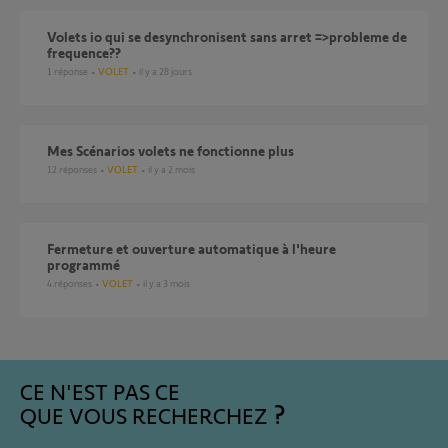
volets io qui se desynchronisent sans arret =>probleme de
frequence??
1
réponse
VOLET
il y a 28 jours
Mes Scénarios volets ne fonctionne plus
12
réponses
VOLET
il y a 2 mois
Fermeture et ouverture automatique à l'heure
programmé
4
réponses
VOLET
il y a 3 mois
CE N'EST PAS CE
QUE VOUS RECHERCHEZ