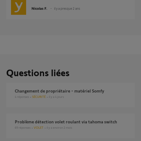
Nicolas F.
il y a presque 2 ans
Questions liées
Changement de propriétaire - matériel Somfy
4
réponses
SÉCURITÉ
il y a 4 jours
Problème détection volet roulant via tahoma switch
69
réponses
VOLET
il y a environ 2 mois