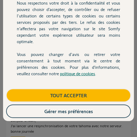
Nous respectons votre droit à la confidentialité et vous
Chauffage
pouvez choisir d’accepter, de contrôler ou de refuser
erwan G.
l'utilisation de certains types de cookies ou certains
il y a presque 2 ans
services proposés par des tiers. Le refus des cookies
Autres produits
Participer au fil de discussion
n’affectera pas votre navigation sur le site Somfy
cependant votre expérience utilisateur sera moins
optimale.
Réponses
Vous pouvez changer d'avis ou retirer votre
Devis avec un pro
consentement à tout moment via le centre de
préférences des cookies. Pour plus d’informations,
Posez ici le pin de la box et un Yellow's va regarder ce qu'il se passe.
veuillez consulter notre
politique de cookies
.
Contact
Bonne journée
Anonyme
il y a presque 2 ans
Boutique
TOUT ACCEPTER
Gérer mes préférences
Bonjour Erwan,
J'ai lancer une resynchronisation de votre tahoma avec notre serveur.
bonne journée