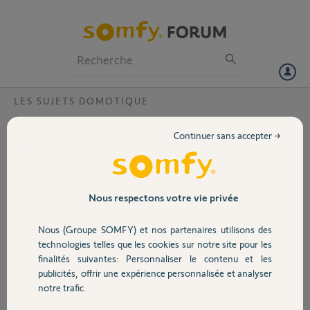
Particuliers
Professionnels
Forum
LES SUJETS DOMOTIQUE
Volet
Désactivation box Connexxon
Continuer sans accepter →
Bonjour,
Portail
J'ai acheté une box
Connexoon sur Le Bon
Garage
Nous respectons votre vie privée
Coin mais l'ancien
propriétaire ne l'a pas désactivée avant de la vendre. Son PIN est:
Nous (Groupe SOMFY) et nos partenaires utilisons des
0808-6733-0522.
Sécurité
technologies telles que les cookies sur notre site pour les
Merci par avance de votre aide.
finalités suivantes: Personnaliser le contenu et les
publicités, offrir une expérience personnalisée et analyser
Domotique
Cordialement.
notre trafic.
Pierre-Yves.