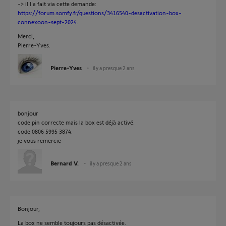
-> il l'a fait via cette demande:
https://forum.somfy.fr/questions/3416540-desactivation-box-
connexoon-sept-2024
.
Merci,
Pierre-Yves.
Pierre-Yves
il y a presque 2 ans
bonjour
code pin correcte mais la box est déjà activé.
code 0806 5995 3874.
je vous remercie
Bernard V.
il y a presque 2 ans
Bonjour,
La box ne semble toujours pas désactivée.