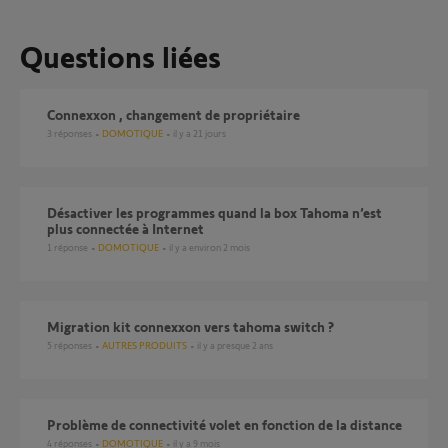
Questions liées
Connexxon , changement de propriétaire
3
réponses
DOMOTIQUE
il y a 21 jours
Désactiver les programmes quand la box Tahoma n’est
plus connectée à Internet
1
réponse
DOMOTIQUE
il y a environ 2 mois
migration kit connexxon vers tahoma switch ?
5
réponses
AUTRES PRODUITS
il y a presque 2 ans
Problème de connectivité volet en fonction de la distance
4
réponses
DOMOTIQUE
il y a 9 mois