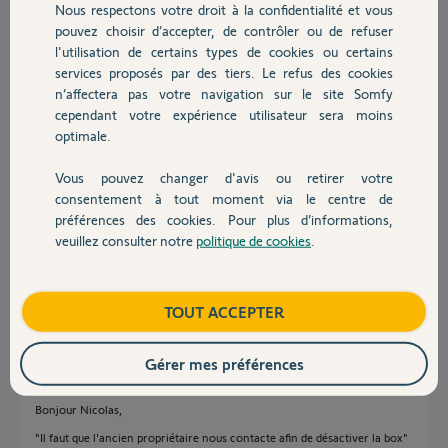
Nous respectons votre droit à la confidentialité et vous
Chauffage
Pierre-Yves
pouvez choisir d’accepter, de contrôler ou de refuser
il y a presque 2 ans
l'utilisation de certains types de cookies ou certains
Participer au fil de discussion
services proposés par des tiers. Le refus des cookies
Autres produits
n’affectera pas votre navigation sur le site Somfy
cependant votre expérience utilisateur sera moins
optimale.
Réponses
Vous pouvez changer d'avis ou retirer votre
Devis avec un pro
consentement à tout moment via le centre de
préférences des cookies. Pour plus d’informations,
Bonjour Pierre-Yves,
veuillez consulter notre
politique de cookies
.
Il faut que l'ancien propriétaire nous contacte afin de désactiver la box.
Contact
Merci,
Boutique
TOUT ACCEPTER
Nicolas F.
il y a presque 2 ans
Gérer mes préférences
Bonjour Nicolas,
"Il faut que l'ancien propriétaire nous contacte afin de désactiver la box"