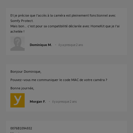
Et je précise que l’accès à la caméra est pleinement fonctionnel avec
Somfy Protect.
Mais bon… c’est pour sa compatibilité déclarée avec HomeKit que je l’ai
achetée !
Dominique M.
il y a presque 2 ans
Bonjour Dominique,
Pouvez-vous me communiquer le code MAC de votre caméra ?
Bonne journée,
Morgan F.
il y a presque 2 ans
0076B1094932