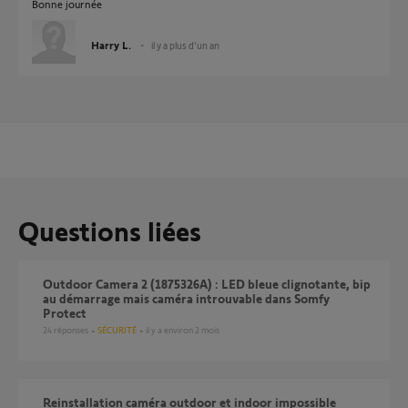
Bonne journée
Harry L.
il y a plus d'un an
Questions liées
Outdoor Camera 2 (1875326A) : LED bleue clignotante, bip
au démarrage mais caméra introuvable dans Somfy
Protect
24
réponses
SÉCURITÉ
il y a environ 2 mois
Reinstallation caméra outdoor et indoor impossible