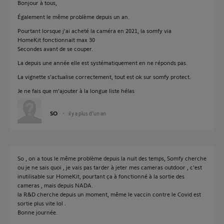
Bonjour à tous,
Également le même problème depuis un an.
Pourtant lorsque j’ai acheté la caméra en 2021, la somfy via
HomeKit fonctionnait max 30
Secondes avant de se couper.
La depuis une année elle est systématiquement en ne réponds pas.
La vignette s’actualise correctement, tout est ok sur somfy protect.
Je ne fais que m’ajouter à la longue liste hélas
SO
il y a plus d'un an
So , on a tous le même problème depuis la nuit des temps, Somfy cherche
ou je ne sais quoi , je vais pas tarder à jeter mes cameras outdoor , c'est
inutilisable sur HomeKit, pourtant ça à fonctionné à la sortie des
cameras , mais depuis NADA.
la R&D cherche depuis un moment, même le vaccin contre le Covid est
sortie plus vite lol .
Bonne journée.