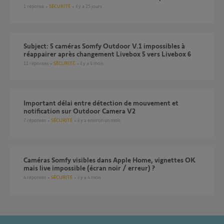
1
réponse
SÉCURITÉ
il y a 25 jours
Subject: 5 caméras Somfy Outdoor V.1 impossibles à
réappairer après changement Livebox 5 vers Livebox 6
11
réponses
SÉCURITÉ
il y a 4 mois
Important délai entre détection de mouvement et
notification sur Outdoor Camera V2
7
réponses
SÉCURITÉ
il y a environ un mois
Caméras Somfy visibles dans Apple Home, vignettes OK
mais live impossible (écran noir / erreur) ?
4
réponses
SÉCURITÉ
il y a 4 mois