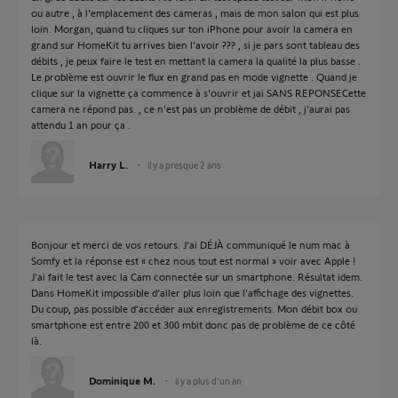
ou autre , à l'emplacement des cameras , mais de mon salon qui est plus
loin. Morgan, quand tu cliques sur ton iPhone pour avoir la camera en
grand sur HomeKit tu arrives bien l'avoir ??? , si je pars sont tableau des
débits , je peux faire le test en mettant la camera la qualité la plus basse .
Le problème est ouvrir le flux en grand pas en mode vignette . Quand je
clique sur la vignette ça commence à s'ouvrir et jai SANS REPONSECette
camera ne répond pas. , ce n'est pas un problème de débit , j'aurai pas
attendu 1 an pour ça .
Harry L.
il y a presque 2 ans
Bonjour et merci de vos retours. J’ai DÉJÀ communiqué le num mac à
Somfy et la réponse est « chez nous tout est normal » voir avec Apple !
J’ai fait le test avec la Cam connectée sur un smartphone. Résultat idem.
Dans HomeKit impossible d’aller plus loin que l’affichage des vignettes.
Du coup, pas possible d’accéder aux enregistrements. Mon débit box ou
smartphone est entre 200 et 300 mbit donc pas de problème de ce côté
là.
Dominique M.
il y a plus d'un an