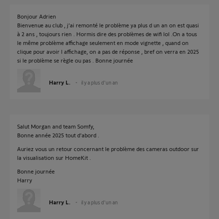
Bonjour Adrien
Bienvenue au club , j’ai remonté le problème ya plus d un an on est quasi
à 2 ans , toujours rien . Hormis dire des problèmes de wifi lol .On a tous
le même problème affichage seulement en mode vignette , quand on
clique pour avoir l affichage, on a pas de réponse , bref on verra en 2025
si le problème se règle ou pas . Bonne journée
Harry L.
il y a plus d'un an
Salut Morgan and team Somfy,
Bonne année 2025 tout d'abord .
Auriez vous un retour concernant le problème des cameras outdoor sur
la visualisation sur HomeKit .
Bonne journée
Harry
Harry L.
il y a plus d'un an