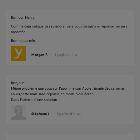
Bonjour Harry,
Comme déjà indiqué, je reviendrai vers vous lorsqu'une réponse me sera
apportée.
Bonne journée.
Morgan F.
il y a plus d'un an
Bonjour
Même problème que vous sur l'appli maison Apple : image des caméras
en vignette mais sans réponse en mode plein écran.
Dans l'attente d'une solution...
Stéphane J.
il y a plus d'un an