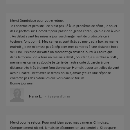
Merci Dominique pour votre retour.
Je confirme et persiste , ce n'est pas lié à un problème de débit , le souci
des vignettes sur HomeKit pour passer en grand écran , ça n'a rien à voir
. Au début avant les mises à jour ou changement de protocole ça à
toujours fonctionné. Mes cameras sont fixés au mur , et la box au meme
endroit , je ne m'amuse pas à déplacer mes cameras à une distance hors
WIFI lol , l'excuse du wifi à un moment ça devient lourd. à Croire que
dans le forum , on a tous un mauvais débit , pourtant je suis fibre à 8GB ,
meme mes cameras google batterie de l'autre coté du Jardin à une
distance très très éloigné fonctionne sur HomeKit pourtant elles doivent
avoir 1 barre . Bref avec le temps on sait jamais y'aura une réponse
correcte pas des bidouilles que vois dans le forum.
Bonne journée
Harry L.
il y a plus d'un an
Merci pour le retour. Pour moi idem avec mes caméras Chinoises.
Comportement nickel. Jamais de déconnexion accidentelle. Si coupure