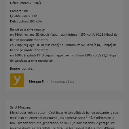
Débit upload 41 KB/s
Caméra Sud
Qualité vidéo FHD
Débit upload 108 KB/s
Bande passante requise :
en 360p (réglage SD depuis l'app) : au minimum 150 Kbit/s (0,15 Mbps) de
bande passante montante
en 720p (réglage HD depuis l'app) : au minimum 500 Kbit/s (0,5 Mbps) de
bande passante montante
en 1080p (réglage FHD depuis l'app) : au minimum 1200 Kbit/s (1,2 Mbps)
de bande passante montante
Bonne journée.
Morgan F.
il y a presque 2 ans
Salut Morgan,
Merci pour votre retour , c'est bizarre ton débit de bande passante je suis
fibré 2GB en ethernet of course , les cameras sont à 2 à 3 mètres de la
box Livebox dernière génération en WIFI ,la box est dans le garage. J'ai
un gros doute sur les debits . Je ferai un test speed test sur mon iPhone