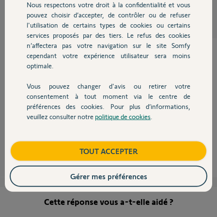
Nous respectons votre droit à la confidentialité et vous
Dominique M.
Chauffage
pouvez choisir d’accepter, de contrôler ou de refuser
il y a presque 2 ans
l'utilisation de certains types de cookies ou certains
services proposés par des tiers. Le refus des cookies
Autres produits
n’affectera pas votre navigation sur le site Somfy
cependant votre expérience utilisateur sera moins
optimale.
Bonjour à vous,
Vous pouvez changer d'avis ou retirer votre
Devis avec un pro
consentement à tout moment via le centre de
Veuillez suivre le post ci-dessous :
préférences des cookies. Pour plus d’informations,
Live caméra Apple home kit
veuillez consulter notre
politique de cookies
.
Contact
Bonne journée,
Morgan F.
il y a plus d'un an
Boutique
TOUT ACCEPTER
Gérer mes préférences
Cette réponse vous a-t-elle aidé ?