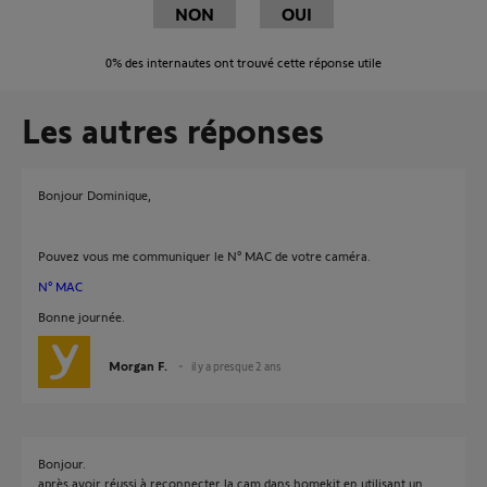
NON
OUI
0%
des internautes ont trouvé cette réponse utile
Les autres réponses
Bonjour Dominique,
Pouvez vous me communiquer le N° MAC de votre caméra.
N° MAC
Bonne journée.
Morgan F.
il y a presque 2 ans
Bonjour.
après avoir réussi à reconnecter la cam dans homekit en utilisant un