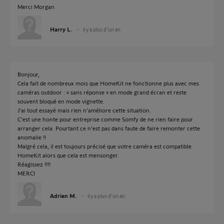
Merci Morgan
Harry L.
il y a plus d'un an
Bonjour,
Cela fait de nombreux mois que HomeKit ne fonctionne plus avec mes
caméras outdoor : « sans réponse » en mode grand écran et reste
souvent bloqué en mode vignette.
J’ai tout essayé mais rien n’améliore cette situation.
C’est une honte pour entreprise comme Somfy de ne rien faire pour
arranger cela. Pourtant ce n’est pas dans faute de faire remonter cette
anomalie !!
Malgré cela, il est toujours précisé que votre caméra est compatible
HomeKit alors que cela est mensonger.
Réagissez !!!!
MERCI
Adrien M.
il y a plus d'un an