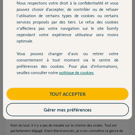
Nous respectons votre droit à la confidentialité et vous
Chauffage
Participer au fil de discussion
pouvez choisir d’accepter, de contrôler ou de refuser
l'utilisation de certains types de cookies ou certains
services proposés par des tiers. Le refus des cookies
Autres produits
n’affectera pas votre navigation sur le site Somfy
Réponses
cependant votre expérience utilisateur sera moins
optimale.
Bonjour Hervé
Vous pouvez changer d'avis ou retirer votre
Devis avec un pro
consentement à tout moment via le centre de
Vous savez que tout ça fonctionne par ondes. Il suffit que vous ayez
déplacé un meuble ou changé quoi que ce soit dans l'environnement, et
préférences des cookies. Pour plus d’informations,
hop, ondes perturbées !
veuillez consulter notre
politique de cookies
.
Contact
N'y a t'il pas eu un changement dans l'environnement ou l'adjonction
d'un nouvel appareil qui fonctionne aussi par ondes radio ?
Boutique
TOUT ACCEPTER
Jean-Luc B.
il y a presque 2 ans
Gérer mes préférences
Rien du tout. Il n'y a pas de meuble sur le chemin des ondes. Tout est
parfaitement dégagé. Etant électronicien, je crois connaître ce genre de