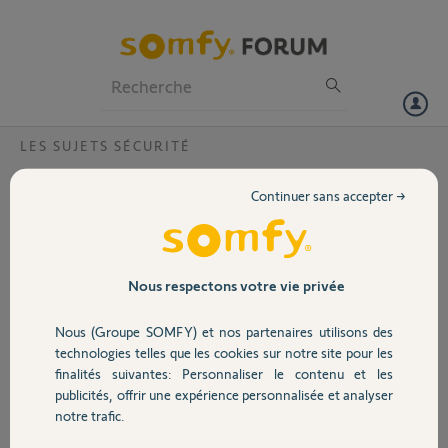
Particuliers
Professionnels
Forum
LES SUJETS SÉCURITÉ
Volet
Les messages sur l'application c'est
Continuer sans accepter →
n'importe quoi
Portail
Bonjour,
L'application mentionne de déplacer le link advanced par rapport à un
Garage
intellitag d'une fenêtre. Il a marché correctement pendant 2 ans et se
Nous respectons votre vie privée
trouve à moins de deux mètres du Linkadvanced! Aucun des
recalibrages en changeant les batteries ne fonctionne! C'est de pire
Nous (Groupe SOMFY) et nos partenaires utilisons des
Sécurité
en pire!
technologies telles que les cookies sur notre site pour les
finalités suivantes: Personnaliser le contenu et les
Merci,
publicités, offrir une expérience personnalisée et analyser
Domotique
notre trafic.
Hervé R.
il y a presque 2 ans