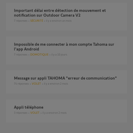
Important délai entre détection de mouvement et
notification sur Outdoor Camera V2
7
réponses
SÉCURITÉ
il y a environ un mois
Impossible de me connecter à mon compte Tahoma sur
l'app Android
7
réponses
DOMOTIQUE
il y a 10 jours
Message sur appli TAHOMA "erreur de communication"
74
réponses
VOLET
il y a environ 2 mois
Appli téléphone
3
réponses
VOLET
il y a environ 2 mois