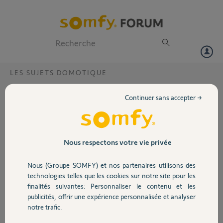
Particuliers
Professionnels
Forum
LES SUJETS DOMOTIQUE
Volet
Free et connection wifi tahoma instable
Continuer sans accepter →
Bonjour,
Portail
Ma tahoma se déconnecte régulièrement
Elle perd le wifi et cela depuis notre passage chez free rien avant avec
Garage
Nous respectons votre vie privée
SFR.
Cela est bien embêtant car ma porte s ouvre via cette application.
Nous (Groupe SOMFY) et nos partenaires utilisons des
Sécurité
Comment faire pour résoudre ce problème rapidement et avec
technologies telles que les cookies sur notre site pour les
durabilité.
finalités suivantes: Personnaliser le contenu et les
publicités, offrir une expérience personnalisée et analyser
Domotique
Merci,
notre trafic.