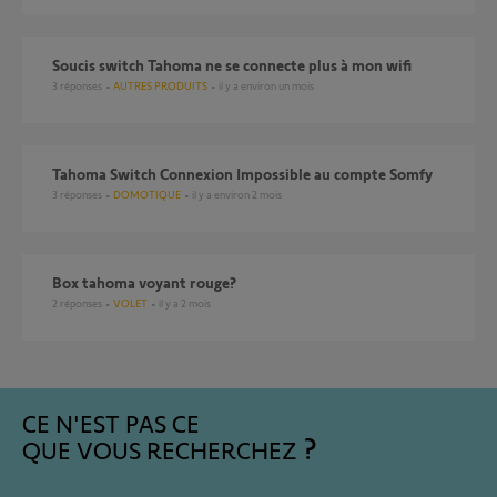
Soucis switch Tahoma ne se connecte plus à mon wifi
3
réponses
AUTRES PRODUITS
il y a environ un mois
Tahoma Switch Connexion Impossible au compte Somfy
3
réponses
DOMOTIQUE
il y a environ 2 mois
Box tahoma voyant rouge?
2
réponses
VOLET
il y a 2 mois
CE N'EST PAS CE
QUE VOUS RECHERCHEZ