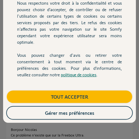
Nicolas G.
Nous respectons votre droit à la confidentialité et vous
Chauffage
il y a presque 2 ans
pouvez choisir d’accepter, de contrôler ou de refuser
Participer au fil de discussion
l'utilisation de certains types de cookies ou certains
services proposés par des tiers. Le refus des cookies
Autres produits
n’affectera pas votre navigation sur le site Somfy
cependant votre expérience utilisateur sera moins
Réponses
optimale.
Vous pouvez changer d'avis ou retirer votre
Devis avec un pro
consentement à tout moment via le centre de
Bonjour
préférences des cookies. Pour plus d’informations,
Optez pour l'adaptateur ethernet qui vous affranchi du wifi instable.
veuillez consulter notre
politique de cookies
.
Contact
https://boutique.somfy.fr/adaptateur-ethernet-rj-45-pour-...
Bonne journée !
Boutique
TOUT ACCEPTER
Jean-Luc B.
il y a presque 2 ans
Gérer mes préférences
Bonjour Nicolas
Ce problème n'existe que sur la Freebox Ultra.