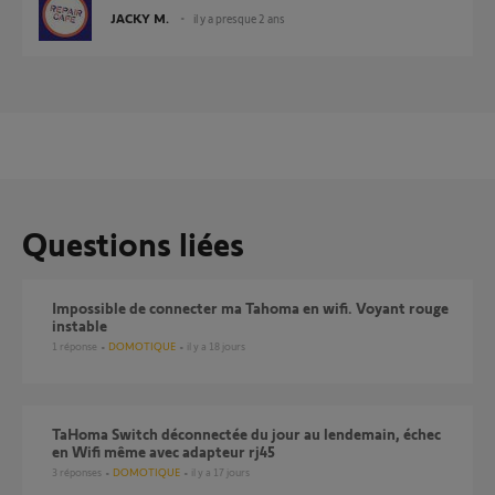
JACKY M.
il y a presque 2 ans
Questions liées
Impossible de connecter ma Tahoma en wifi. Voyant rouge
instable
1
réponse
DOMOTIQUE
il y a 18 jours
TaHoma Switch déconnectée du jour au lendemain, échec
en Wifi même avec adapteur rj45
3
réponses
DOMOTIQUE
il y a 17 jours